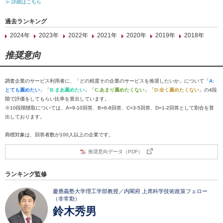
≫ 詳細はこちら
過去ランキング
2024年
2023年
2022年
2021年
2020年
2019年
2018年
推奨意向
調査企業のサービス利用者に、「どの程度その企業のサービスを推奨したいか」について「
A:
とても薦めたい
」「
B:まあ薦めたい
」「
C:あまり薦めたくない
」「
D:全く薦めたくない
」の4段
階で評価をしてもらい比率を算出しています。
※10段階聴取については、A=9-10回答、B=6-8回答、C=3-5回答、D=1-2回答として割合を算
出しております。
商標対象は、回答者数が100人以上の企業です。
推奨意向データ（PDF）
ランキング監修
慶應義塾大学理工学部教授／内閣府 上席科学技術政策フェロー
（非常勤）
鈴木秀男