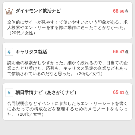
ダイヤモンド就活ナビ
68
.68
点
全体的にサイトが見やすくて使いやすいという印象がある。求
人検索やエントリーをする際に動作に迷ったことがなかった。
（20代／女性）
キャリタス就活
66
.47
点
説明会の検索がしやすかった。細かく絞れるので、目当ての企
業にたどり着けた。応募も、キャリタス限定の企業などもあっ
て信頼されているのだなと思った。（20代／女性）
朝日学情ナビ（あさがくナビ）
65
.61
点
合同説明会などイベントに参加したらエントリーシートを書く
にあたっての構成などを整理するためのメモノートをもらっ
た。（20代／女性）