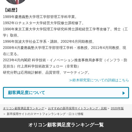
【経歴】
1989年慶應義塾大学理工学部管理工学科卒業。
1992年ロチェスター大学経営大学院修士課程修了。
1996年東京工業大学大学院理工学研究科博士課程経営工学専攻修了。博士（工
学）取得。
1996年筑波大学社会工学系・講師。2002年6月同助教授。
2008年4月慶應義塾大学理工学部管理工学科・准教授。2011年4月同教授、現
在に至る。
2023年4月内閣府 科学技術・イノベーション推進事務局参事官（インフラ・防
災担当）付上席科学技術政策フェロー（非常勤）
研究分野は応用統計解析、品質管理、マーケティング。
≫鈴木研究室についての詳細はこちら
顧客満足度について
オリコン顧客満足度ランキング
おすすめの新卒採用サイトランキング・比較
2020年版
新卒採用サイトのスマートフォンランキング・口コミ情報
オリコン顧客満足度
ランキング一覧