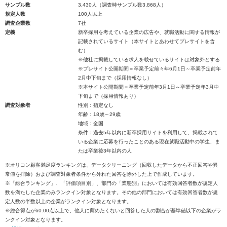
サンプル数
3,430人（調査時サンプル数3,868人）
規定人数
100人以上
調査企業数
7社
定義
新卒採用を考えている企業の広告や、就職活動に関する情報が
記載されているサイト（本サイトとあわせてプレサイトを含
む）
※他社に掲載している求人を載せているサイトは対象外とする
※プレサイト公開期間＝卒業予定前々年6月1日～卒業予定前年
2月中下旬まで（採用情報なし）
※本サイト公開期間＝卒業予定前年3月1日～卒業予定年3月中
下旬まで（採用情報あり）
調査対象者
性別：指定なし
年齢：18歳～29歳
地域：全国
条件：過去5年以内に新卒採用サイトを利用して、掲載されて
いる企業に応募を行ったことのある現在就職活動中の学生、ま
たは卒業後3年以内の人
※オリコン顧客満足度ランキングは、データクリーニング（回収したデータから不正回答や異
常値を排除）および調査対象者条件から外れた回答を除外した上で作成しています。
※「総合ランキング」、「評価項目別」、部門の「業態別」においては有効回答者数が規定人
数を満たした企業のみランクイン対象となります。その他の部門においては有効回答者数が規
定人数の半数以上の企業がランクイン対象となります。
※総合得点が60.00点以上で、他人に薦めたくないと回答した人の割合が基準値以下の企業がラ
ンクイン対象となります。