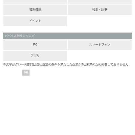
管理機能
特集・記事
イベント
デバイス別ランキング
PC
スマートフォン
アプリ
※文字がグレーの部門は当社規定の条件を満たした企業が2社未満のため発表しておりません。
PR