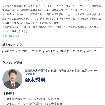
※オリコン顧客満足度ランキングは、データクリーニング（回収したデータから不正回答や異
常値を排除）および調査対象者条件から外れた回答を除外した上で作成しています。
※「総合ランキング」、「評価項目別」、部門の「業態別」においては有効回答者数が規定人
数を満たした企業のみランクイン対象となります。その他の部門においては有効回答者数が規
定人数の半数以上の企業がランクイン対象となります。
※総合得点が60.0点以上で、他人に薦めたくないと回答した人の割合が基準値以下の企業がラ
ンクイン対象となります。
≫ 詳細はこちら
過去ランキング
2024年
2023年
2022年
2021年
2020年
2019年
2018年
ランキング監修
慶應義塾大学理工学部教授／内閣府 上席科学技術政策フェロー
（非常勤）
鈴木秀男
【経歴】
1989年慶應義塾大学理工学部管理工学科卒業。
1992年ロチェスター大学経営大学院修士課程修了。