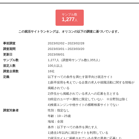
サンプル数
1,277
人
この就活サイトランキングは、オリコンの以下の調査に基づいています。
事前調査
2023/02/02～2023/02/28
調査期間
2023/03/01～2023/03/20
更新日
2023/08/01
サンプル数
1,277人（調査時サンプル数1,355人）
規定人数
100人以上
調査企業数
16社
定義
以下すべての条件を満たす新卒向け就活サイト
1)新卒採用を考えている企業の求人や就職活動に関する情報が
掲載されている
2)学生から掲載されている求人への応募を主とする
3)特定のユーザー属性に限定していない ※分野別は除く
4)検索エンジンや他サイトの横断検索サイトでない
調査対象者
性別：指定なし
年齢：19～25歳
地域：全国
条件：以下すべての条件を満たす人
1)過去1年以内に就活サイトを利用している
2)就活サイトに掲載されている企業の選考に応募した