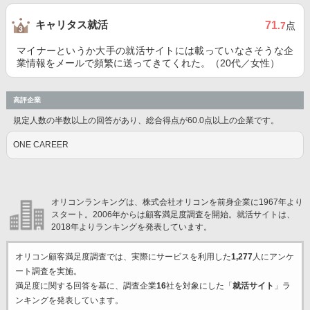
キャリタス就活
71
.7
点
マイナーというか大手の就活サイトには載っていなさそうな企
業情報をメールで頻繁に送ってきてくれた。（20代／女性）
高評企業
規定人数の半数以上の回答があり、総合得点が60.0点以上の企業です。
ONE CAREER
オリコンランキングは、株式会社オリコンを前身企業に1967年より
スタート。2006年からは顧客満足度調査を開始。就活サイトは、
2018年よりランキングを発表しています。
オリコン顧客満足度調査では、実際にサービスを利用した
1,277
人にアンケ
ート調査を実施。
満足度に関する回答を基に、調査企業
16
社を対象にした「
就活サイト
」ラ
ンキングを発表しています。