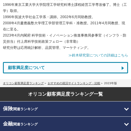
1996年東京工業大学大学院理工学研究科博士課程経営工学専攻修了。博士（工
学）取得。
1996年筑波大学社会工学系・講師。2002年6月同助教授。
2008年4月慶應義塾大学理工学部管理工学科・准教授。2011年4月同教授、現
在に至る。
2023年4月内閣府 科学技術・イノベーション推進事務局参事官（インフラ・防
災担当）付上席科学技術政策フェロー（非常勤）
研究分野は応用統計解析、品質管理、マーケティング。
≫鈴木研究室についての詳細はこちら
顧客満足度について
オリコン顧客満足度ランキング
おすすめの就活サイトランキング・比較
2023年版
オリコン顧客満足度
ランキング一覧
保険
関連ランキング
金融
関連ランキング