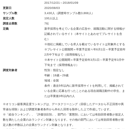
2017/12/21～2018/01/09
更新日
2020/08/03
サンプル数
3,430人（調査時サンプル数3,868人）
規定人数
100人以上
調査企業数
7社
定義
新卒採用を考えている企業の広告や、就職活動に関する情報が
記載されているサイト（本サイトとあわせてプレサイトを含
む）
※他社に掲載している求人を載せているサイトは対象外とする
※プレサイト公開期間＝卒業予定前々年6月1日～卒業予定前年
2月中下旬まで（採用情報なし）
※本サイト公開期間＝卒業予定前年3月1日～卒業予定年3月中
下旬まで（採用情報あり）
調査対象者
性別：指定なし
年齢：18歳～29歳
地域：全国
条件：過去5年以内に新卒採用サイトを利用して、掲載されて
いる企業に応募を行ったことのある現在就職活動中の学生、ま
たは卒業後3年以内の人
※オリコン顧客満足度ランキングは、データクリーニング（回収したデータから不正回答や異
常値を排除）および調査対象者条件から外れた回答を除外した上で作成しています。
※「総合ランキング」、「評価項目別」、部門の「業態別」においては有効回答者数が規定人
数を満たした企業のみランクイン対象となります。その他の部門においては有効回答者数が規
定人数の半数以上の企業がランクイン対象となります。