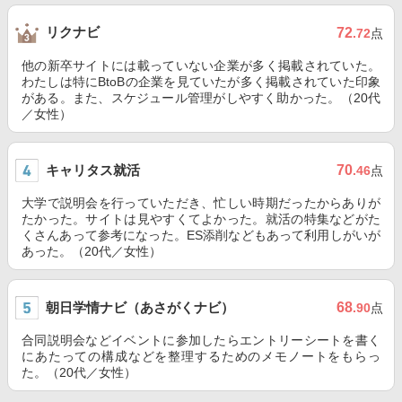
リクナビ
72
.72
点
他の新卒サイトには載っていない企業が多く掲載されていた。
わたしは特にBtoBの企業を見ていたが多く掲載されていた印象
がある。また、スケジュール管理がしやすく助かった。（20代
／女性）
キャリタス就活
70
.46
点
大学で説明会を行っていただき、忙しい時期だったからありが
たかった。サイトは見やすくてよかった。就活の特集などがた
くさんあって参考になった。ES添削などもあって利用しがいが
あった。（20代／女性）
朝日学情ナビ（あさがくナビ）
68
.90
点
合同説明会などイベントに参加したらエントリーシートを書く
にあたっての構成などを整理するためのメモノートをもらっ
た。（20代／女性）