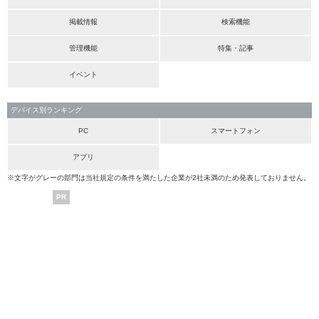
掲載情報
検索機能
管理機能
特集・記事
イベント
デバイス別ランキング
PC
スマートフォン
アプリ
※文字がグレーの部門は当社規定の条件を満たした企業が2社未満のため発表しておりません。
PR