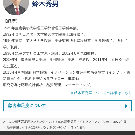
鈴木秀男
【経歴】
1989年慶應義塾大学理工学部管理工学科卒業。
1992年ロチェスター大学経営大学院修士課程修了。
1996年東京工業大学大学院理工学研究科博士課程経営工学専攻修了。博士（工
学）取得。
1996年筑波大学社会工学系・講師。2002年6月同助教授。
2008年4月慶應義塾大学理工学部管理工学科・准教授。2011年4月同教授、現
在に至る。
2023年4月内閣府 科学技術・イノベーション推進事務局参事官（インフラ・防
災担当）付上席科学技術政策フェロー（非常勤）
研究分野は応用統計解析、品質管理、マーケティング。
≫鈴木研究室についての詳細はこちら
顧客満足度について
オリコン顧客満足度ランキング
おすすめの新卒採用サイトランキング・比較
2020年版
新卒採用サイトの登録のしやすさランキング・口コミ情報