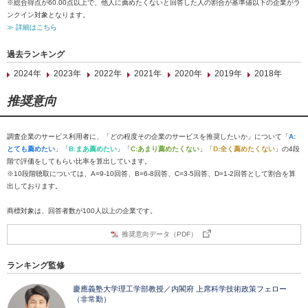
※総合得点が60.00点以上で、他人に薦めたくないと回答した人の割合が基準値以下の企業がラ
ンクイン対象となります。
≫ 詳細はこちら
過去ランキング
2024年
2023年
2022年
2021年
2020年
2019年
2018年
推奨意向
調査企業のサービス利用者に、「どの程度その企業のサービスを推奨したいか」について「
A:
とても薦めたい
」「
B:まあ薦めたい
」「
C:あまり薦めたくない
」「
D:全く薦めたくない
」の4段
階で評価をしてもらい比率を算出しています。
※10段階聴取については、A=9-10回答、B=6-8回答、C=3-5回答、D=1-2回答として割合を算
出しております。
商標対象は、回答者数が100人以上の企業です。
推奨意向データ（PDF）
ランキング監修
慶應義塾大学理工学部教授／内閣府 上席科学技術政策フェロー
（非常勤）