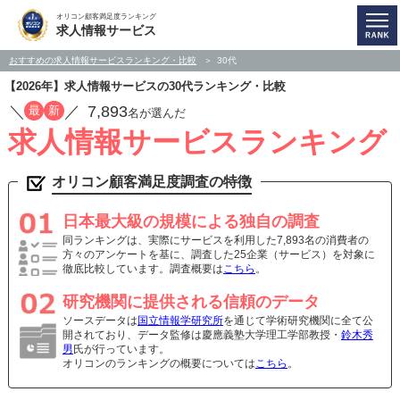
オリコン顧客満足度ランキング
求人情報サービス
おすすめの求人情報サービスランキング・比較
30代
【2026年】求人情報サービスの30代ランキング・比較
／
／
7,893
最
新
名が選んだ
求人情報サービスランキング
オリコン顧客満足度調査の特徴
日本最大級の規模による独自の調査
同ランキングは、実際にサービスを利用した7,893名の消費者の
方々のアンケートを基に、調査した25企業（サービス）を対象に
徹底比較しています。調査概要は
こちら
。
研究機関に提供される信頼のデータ
ソースデータは
国立情報学研究所
を通じて学術研究機関に全て公
開されており、データ監修は慶應義塾大学理工学部教授・
鈴木秀
男
氏が行っています。
オリコンのランキングの概要については
こちら
。