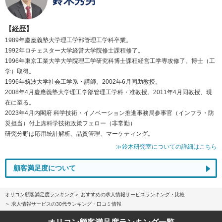
鈴木秀男
【経歴】
1989年慶應義塾大学理工学部管理工学科卒業。
1992年ロチェスター大学経営大学院修士課程修了。
1996年東京工業大学大学院理工学研究科博士課程経営工学専攻修了。博士（工
学）取得。
1996年筑波大学社会工学系・講師。2002年6月同助教授。
2008年4月慶應義塾大学理工学部管理工学科・准教授。2011年4月同教授、現
在に至る。
2023年4月内閣府 科学技術・イノベーション推進事務局参事官（インフラ・防
災担当）付上席科学技術政策フェロー（非常勤）
研究分野は応用統計解析、品質管理、マーケティング。
≫鈴木研究室についての詳細はこちら
顧客満足度について
オリコン顧客満足度ランキング
おすすめの求人情報サービスランキング・比較
求人情報サービスの30代ランキング・口コミ情報