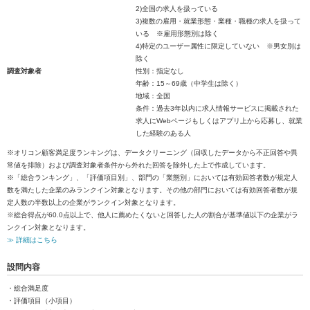
2)全国の求人を扱っている
3)複数の雇用・就業形態・業種・職種の求人を扱って
いる ※雇用形態別は除く
4)特定のユーザー属性に限定していない ※男女別は
除く
調査対象者
性別：指定なし
年齢：15～69歳（中学生は除く）
地域：全国
条件：過去3年以内に求人情報サービスに掲載された
求人にWebページもしくはアプリ上から応募し、就業
した経験のある人
※オリコン顧客満足度ランキングは、データクリーニング（回収したデータから不正回答や異
常値を排除）および調査対象者条件から外れた回答を除外した上で作成しています。
※「総合ランキング」、「評価項目別」、部門の「業態別」においては有効回答者数が規定人
数を満たした企業のみランクイン対象となります。その他の部門においては有効回答者数が規
定人数の半数以上の企業がランクイン対象となります。
※総合得点が60.0点以上で、他人に薦めたくないと回答した人の割合が基準値以下の企業がラ
ンクイン対象となります。
≫ 詳細はこちら
設問内容
・総合満足度
・評価項目（小項目）