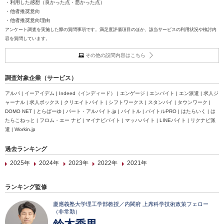
・利用した感想（良かった点・悪かった点）
・他者推奨意向
・他者推奨意向理由
アンケート調査を実施した際の質問事項です。満足度評価項目のほか、該当サービスの利用状況や検討内
容を質問しています。
その他の設問内容はこちら
調査対象企業（サービス）
アルパ | イーアイデム | Indeed（インディード） | エンゲージ | エンバイト | エン派遣 | 求人ジ
ャーナル | 求人ボックス | クリエイトバイト | シフトワークス | スタンバイ | タウンワーク |
DOMO NET | とらばーゆ | パート・アルバイト.jp | バイトル | バイトルPRO | はたらいく | は
たらこねっと | フロム・エー ナビ | マイナビバイト | マッハバイト | LINEバイト | リクナビ派
遣 | Workin.jp
過去ランキング
2025年
2024年
2023年
2022年
2021年
ランキング監修
慶應義塾大学理工学部教授／内閣府 上席科学技術政策フェロー
（非常勤）