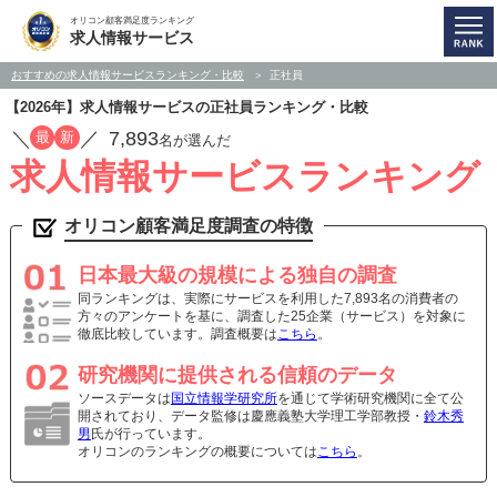
オリコン顧客満足度ランキング
求人情報サービス
おすすめの求人情報サービスランキング・比較
正社員
【2026年】求人情報サービスの正社員ランキング・比較
／
／
7,893
最
新
名が選んだ
求人情報サービスランキング
オリコン顧客満足度調査の特徴
日本最大級の規模による独自の調査
同ランキングは、実際にサービスを利用した7,893名の消費者の
方々のアンケートを基に、調査した25企業（サービス）を対象に
徹底比較しています。調査概要は
こちら
。
研究機関に提供される信頼のデータ
ソースデータは
国立情報学研究所
を通じて学術研究機関に全て公
開されており、データ監修は慶應義塾大学理工学部教授・
鈴木秀
男
氏が行っています。
オリコンのランキングの概要については
こちら
。