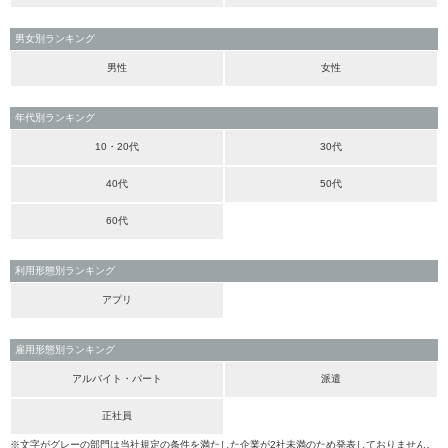
男女別ランキング
男性
女性
年代別ランキング
10・20代
30代
40代
50代
60代
利用形態別ランキング
アプリ
雇用形態別ランキング
アルバイト・パート
派遣
正社員
※文字がグレーの部門は当社規定の条件を満たした企業が2社未満のため発表しておりません。