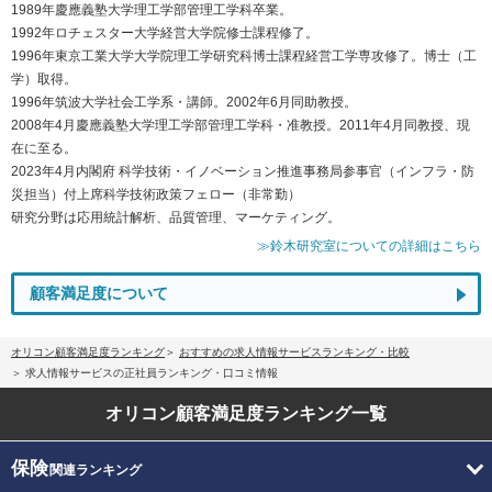
1989年慶應義塾大学理工学部管理工学科卒業。
1992年ロチェスター大学経営大学院修士課程修了。
1996年東京工業大学大学院理工学研究科博士課程経営工学専攻修了。博士（工
学）取得。
1996年筑波大学社会工学系・講師。2002年6月同助教授。
2008年4月慶應義塾大学理工学部管理工学科・准教授。2011年4月同教授、現
在に至る。
2023年4月内閣府 科学技術・イノベーション推進事務局参事官（インフラ・防
災担当）付上席科学技術政策フェロー（非常勤）
研究分野は応用統計解析、品質管理、マーケティング。
≫鈴木研究室についての詳細はこちら
顧客満足度について
オリコン顧客満足度ランキング
おすすめの求人情報サービスランキング・比較
求人情報サービスの正社員ランキング・口コミ情報
オリコン顧客満足度
ランキング一覧
保険
関連ランキング