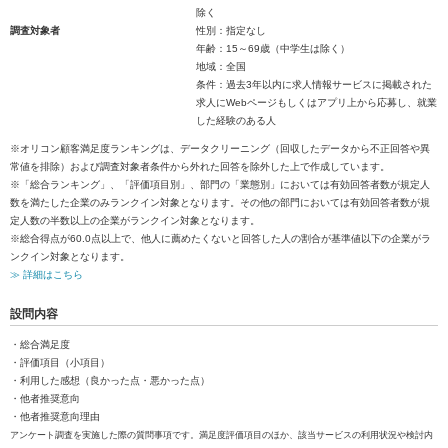
除く
調査対象者
性別：指定なし
年齢：15～69歳（中学生は除く）
地域：全国
条件：過去3年以内に求人情報サービスに掲載された
求人にWebページもしくはアプリ上から応募し、就業
した経験のある人
※オリコン顧客満足度ランキングは、データクリーニング（回収したデータから不正回答や異
常値を排除）および調査対象者条件から外れた回答を除外した上で作成しています。
※「総合ランキング」、「評価項目別」、部門の「業態別」においては有効回答者数が規定人
数を満たした企業のみランクイン対象となります。その他の部門においては有効回答者数が規
定人数の半数以上の企業がランクイン対象となります。
※総合得点が60.0点以上で、他人に薦めたくないと回答した人の割合が基準値以下の企業がラ
ンクイン対象となります。
≫ 詳細はこちら
設問内容
・総合満足度
・評価項目（小項目）
・利用した感想（良かった点・悪かった点）
・他者推奨意向
・他者推奨意向理由
アンケート調査を実施した際の質問事項です。満足度評価項目のほか、該当サービスの利用状況や検討内