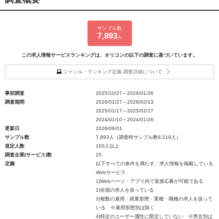
サンプル数
7,893
人
この求人情報サービスランキングは、オリコンの以下の調査に基づいています。
ジャンル・ランキング定義 調査詳細について
事前調査
2025/10/27～2026/01/26
調査期間
2026/01/27～2026/02/13
2025/01/17～2025/02/17
2024/01/10～2024/01/26
更新日
2026/06/01
サンプル数
7,893人（調査時サンプル数9,219人）
規定人数
100人以上
調査企業(サービス)数
25
定義
以下すべての条件を満たす、求人情報を掲載している
Webサービス
1)Webページ・アプリ内で直接応募が可能である
2)全国の求人を扱っている
3)複数の雇用・就業形態・業種・職種の求人を扱って
いる ※雇用形態別は除く
4)特定のユーザー属性に限定していない ※男女別は