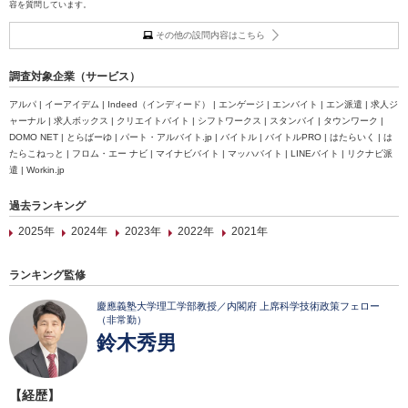
容を質問しています。
その他の設問内容はこちら
調査対象企業（サービス）
アルパ | イーアイデム | Indeed（インディード） | エンゲージ | エンバイト | エン派遣 | 求人ジ
ャーナル | 求人ボックス | クリエイトバイト | シフトワークス | スタンバイ | タウンワーク |
DOMO NET | とらばーゆ | パート・アルバイト.jp | バイトル | バイトルPRO | はたらいく | は
たらこねっと | フロム・エー ナビ | マイナビバイト | マッハバイト | LINEバイト | リクナビ派
遣 | Workin.jp
過去ランキング
2025年
2024年
2023年
2022年
2021年
ランキング監修
慶應義塾大学理工学部教授／内閣府 上席科学技術政策フェロー
（非常勤）
鈴木秀男
【経歴】