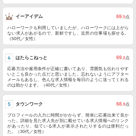
イーアイデム
69
.5
点
ハローワークも利用していましたが、ハローワークには上がら
ない求人があがるので、新鮮ですし、近所の仕事場も探せる。
（50代／女性）
はたらこねっと
69
.2
点
応募方法や雇用条件が正確に書いてあり、雰囲気も伝わりやす
いとこも良かった点だと思いました。忘れないようにアフター
メールもあるし、色んな求人情報を毎日のように送ってくれる
のは助かります。（40代／女性）
タウンワーク
68
.9
点
プロフィールの入力に時間がかからず、簡単に応募出来て良か
った。詳細を見た求人先が別に載せている求人情報へのリンク
があったり、似ている求人が表示されたりするのは便利だっ
た。（30代／女性）