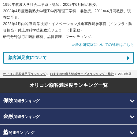
1996年筑波大学社会工学系・講師。2002年6月同助教授。
2008年4月慶應義塾大学理工学部管理工学科・准教授。2011年4月同教授、現
在に至る。
2023年4月内閣府 科学技術・イノベーション推進事務局参事官（インフラ・防
災担当）付上席科学技術政策フェロー（非常勤）
研究分野は応用統計解析、品質管理、マーケティング。
≫鈴木研究室についての詳細はこちら
顧客満足度について
オリコン顧客満足度ランキング
おすすめの求人情報サービスランキング・比較
2021年版
オリコン顧客満足度
ランキング一覧
保険
関連ランキング
金融
関連ランキング
塾
関連ランキング