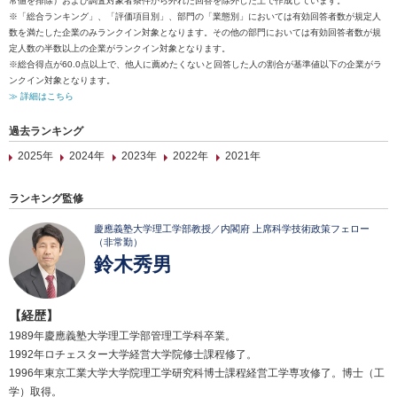
常値を排除）および調査対象者条件から外れた回答を除外した上で作成しています。
※「総合ランキング」、「評価項目別」、部門の「業態別」においては有効回答者数が規定人
数を満たした企業のみランクイン対象となります。その他の部門においては有効回答者数が規
定人数の半数以上の企業がランクイン対象となります。
※総合得点が60.0点以上で、他人に薦めたくないと回答した人の割合が基準値以下の企業がラ
ンクイン対象となります。
≫ 詳細はこちら
過去ランキング
2025年
2024年
2023年
2022年
2021年
ランキング監修
慶應義塾大学理工学部教授／内閣府 上席科学技術政策フェロー
（非常勤）
鈴木秀男
【経歴】
1989年慶應義塾大学理工学部管理工学科卒業。
1992年ロチェスター大学経営大学院修士課程修了。
1996年東京工業大学大学院理工学研究科博士課程経営工学専攻修了。博士（工
学）取得。