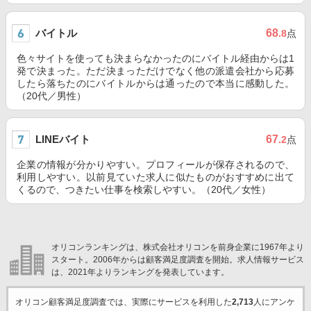
バイトル
68
.8
点
色々サイトを使っても決まらなかったのにバイトル経由からは1
発で決まった。ただ決まっただけでなく他の派遣会社から応募
したら落ちたのにバイトルからは通ったので本当に感動した。
（20代／男性）
LINEバイト
67
.2
点
企業の情報が分かりやすい。プロフィールが保存されるので、
利用しやすい。以前見ていた求人に似たものがおすすめに出て
くるので、つきたい仕事を検索しやすい。（20代／女性）
オリコンランキングは、株式会社オリコンを前身企業に1967年より
スタート。2006年からは顧客満足度調査を開始。求人情報サービス
は、2021年よりランキングを発表しています。
オリコン顧客満足度調査では、実際にサービスを利用した
2,713
人にアンケ