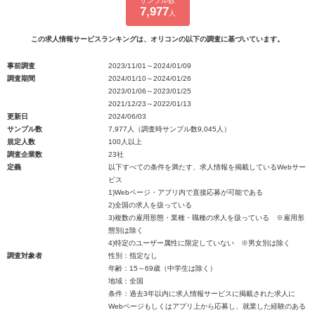
サンプル数
7,977
人
この求人情報サービスランキングは、オリコンの以下の調査に基づいています。
事前調査
2023/11/01～2024/01/09
調査期間
2024/01/10～2024/01/26
2023/01/06～2023/01/25
2021/12/23～2022/01/13
更新日
2024/06/03
サンプル数
7,977人（調査時サンプル数9,045人）
規定人数
100人以上
調査企業数
23社
定義
以下すべての条件を満たす、求人情報を掲載しているWebサー
ビス
1)Webページ・アプリ内で直接応募が可能である
2)全国の求人を扱っている
3)複数の雇用形態・業種・職種の求人を扱っている ※雇用形
態別は除く
4)特定のユーザー属性に限定していない ※男女別は除く
調査対象者
性別：指定なし
年齢：15～69歳（中学生は除く）
地域：全国
条件：過去3年以内に求人情報サービスに掲載された求人に
Webページもしくはアプリ上から応募し、就業した経験のある