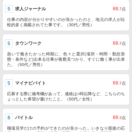
求人ジャーナル
69
.7
点
仕事の内容が分かりやすいのが良かったのと、地元の求人が比
較的多く掲載されてた事です。（30代／男性）
タウンワーク
69
.7
点
急いで働きたかった時期に、色々と選択(場所・時間・勤怠形
態・条件など)出来る仕事が複数見つかり、すぐに働く事が出来
た。（50代／男性）
マイナビバイト
69
.7
点
応募する際に備考欄があって、連絡は○時以降など、こちらのち
ょっとした希望が書けたこと。（50代／女性）
バイトル
69
.3
点
職場見学だけの予約ができたのが良かった。いきなり面接の応