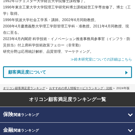
1992年ロチェスター大学経営大学院修士課程修了。
1996年東京工業大学大学院理工学研究科博士課程経営工学専攻修了。博士（工
学）取得。
1996年筑波大学社会工学系・講師。2002年6月同助教授。
2008年4月慶應義塾大学理工学部管理工学科・准教授。2011年4月同教授、現
在に至る。
2023年4月内閣府 科学技術・イノベーション推進事務局参事官（インフラ・防
災担当）付上席科学技術政策フェロー（非常勤）
研究分野は応用統計解析、品質管理、マーケティング。
≫鈴木研究室についての詳細はこちら
顧客満足度について
オリコン顧客満足度ランキング
おすすめの求人情報サービスランキング・比較
2024年版
オリコン顧客満足度
ランキング一覧
保険
関連ランキング
金融
関連ランキング