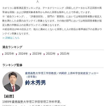
人
※オリコン顧客満足度ランキングは、データクリーニング（回収したデータから不正回答や異
常値を排除）および調査対象者条件から外れた回答を除外した上で作成しています。
※「総合ランキング」、「評価項目別」、部門の「業態別」においては有効回答者数が規定人
数を満たした企業のみランクイン対象となります。その他の部門においては有効回答者数が規
定人数の半数以上の企業がランクイン対象となります。
※総合得点が60.0点以上で、他人に薦めたくないと回答した人の割合が基準値以下の企業がラ
ンクイン対象となります。
≫ 詳細はこちら
過去ランキング
2025年
2024年
2023年
2022年
2021年
ランキング監修
慶應義塾大学理工学部教授／内閣府 上席科学技術政策フェロー
（非常勤）
鈴木秀男
【経歴】
1989年慶應義塾大学理工学部管理工学科卒業。