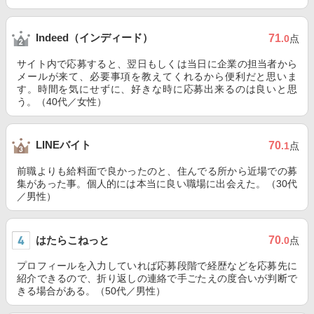
Indeed（インディード）
71
.0
点
サイト内で応募すると、翌日もしくは当日に企業の担当者から
メールが来て、必要事項を教えてくれるから便利だと思いま
す。時間を気にせずに、好きな時に応募出来るのは良いと思
う。（40代／女性）
LINEバイト
70
.1
点
前職よりも給料面で良かったのと、住んでる所から近場での募
集があった事。個人的には本当に良い職場に出会えた。（30代
／男性）
はたらこねっと
70
.0
点
プロフィールを入力していれば応募段階で経歴などを応募先に
紹介できるので、折り返しの連絡で手ごたえの度合いが判断で
きる場合がある。（50代／男性）