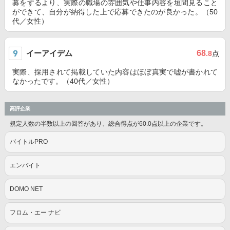
募をするより、実際の職場の雰囲気や仕事内容を垣間見ること
ができて、自分が納得した上で応募できたのが良かった。（50
代／女性）
イーアイデム
68
.8
点
実際、採用されて掲載していた内容はほぼ真実で嘘が書かれて
なかったです。（40代／女性）
高評企業
規定人数の半数以上の回答があり、総合得点が60.0点以上の企業です。
バイトルPRO
エンバイト
DOMO NET
フロム・エー ナビ