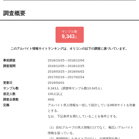
調査概要
サンプル数
9,343
人
このアルバイト情報サイトランキングは、オリコンの以下の調査に基づいています。
事前調査
2018/10/25～2018/12/04
調査期間
2018/12/05～2018/12/25
2018/03/25～2018/04/02
2017/02/16～2017/02/24
更新日
2019/04/01
サンプル数
9,343人（調査時サンプル数10,645人）
規定人数
100人以上
調査企業数
46社
定義
アルバイト求人情報を一括して紹介しているWEBサイトを対象
とする。
なお、下記条件を満たしていることを条件とする。
（1）自社グループの求人情報だけでなく、幅広いアルバイト
情報を扱っている。
（2）地域特化したサイトではない。※地域別を除く