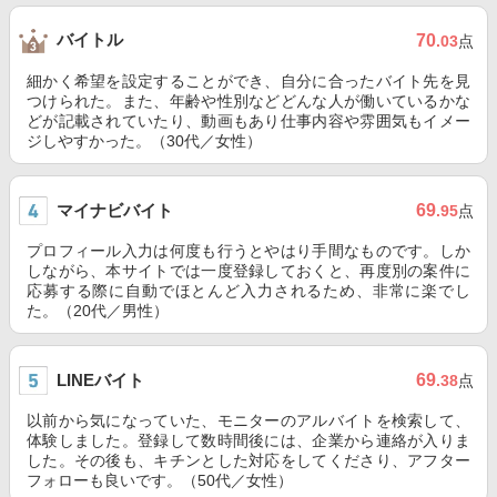
バイトル
70
.03
点
細かく希望を設定することができ、自分に合ったバイト先を見
つけられた。また、年齢や性別などどんな人が働いているかな
どが記載されていたり、動画もあり仕事内容や雰囲気もイメー
ジしやすかった。（30代／女性）
マイナビバイト
69
.95
点
プロフィール入力は何度も行うとやはり手間なものです。しか
しながら、本サイトでは一度登録しておくと、再度別の案件に
応募する際に自動でほとんど入力されるため、非常に楽でし
た。（20代／男性）
LINEバイト
69
.38
点
以前から気になっていた、モニターのアルバイトを検索して、
体験しました。登録して数時間後には、企業から連絡が入りま
した。その後も、キチンとした対応をしてくださり、アフター
フォローも良いです。（50代／女性）