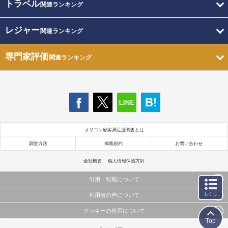
トラベル
関連ランキング
レジャー
関連ランキング
専門家評価
関連ランキング
オリコン顧客満足度調査とは
調査方法
掲載規約
お問い合わせ
会社概要
個人情報保護方針
引用・転載について
もくじ
利用者の声について
当サイトで公開されている情報（文字、写真、イラスト、画像データ等）及びこれらの配置・
編集および構造などについての著作権は株式会社oricon MEに帰属しております。
クッキーの使用について
当サイトに掲載している内容はすべてサービスの利用者が提出された見解・感想です。
これらの情報を権利者の許可なく無断転載・複製などの二次利用を行うことは固く禁じており
Top
弊社が内容について正確性を含め一切保証するものではありません。
ます。