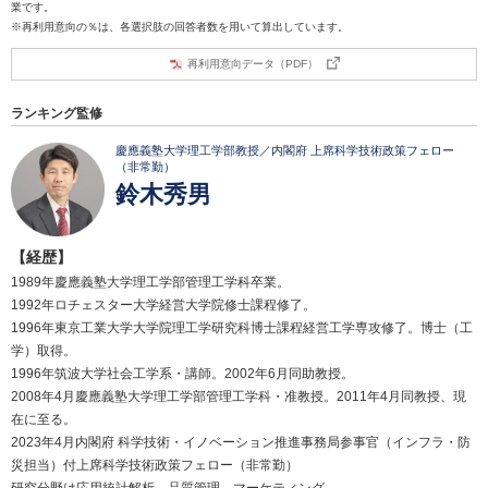
業です。
※再利用意向の％は、各選択肢の回答者数を用いて算出しています。
再利用意向データ（PDF）
ランキング監修
慶應義塾大学理工学部教授／内閣府 上席科学技術政策フェロー
（非常勤）
鈴木秀男
【経歴】
1989年慶應義塾大学理工学部管理工学科卒業。
1992年ロチェスター大学経営大学院修士課程修了。
1996年東京工業大学大学院理工学研究科博士課程経営工学専攻修了。博士（工
学）取得。
1996年筑波大学社会工学系・講師。2002年6月同助教授。
2008年4月慶應義塾大学理工学部管理工学科・准教授。2011年4月同教授、現
在に至る。
2023年4月内閣府 科学技術・イノベーション推進事務局参事官（インフラ・防
災担当）付上席科学技術政策フェロー（非常勤）
研究分野は応用統計解析、品質管理、マーケティング。