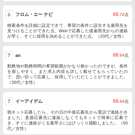
フロム・エー ナビ
68
.72
点
検索条件を詳細に設定できて、希望の条件に該当する雇用先を
見つけることができた点。Webで応募した後雇用先からの連絡
が早く、すぐに採用を決めることができた点。（20代／女性）
68
an
.64
点
勤務地や勤務時間の希望範囲がかなり狭かったのですが、条件
を探しやすく、また求人内容も詳しく載せてもらっていたの
で、思い切って応募し、採用していただくことができました。
（30代／女性）
イーアイデム
68
.64
点
朝ネット応募したら、その日の午後応募先から電話で連絡がき
ました。直接応募先に連絡しなくてもネットで簡単に応募で
き、すぐに連絡がくる素早さにはびっくり感動しました。（50
代／女性）