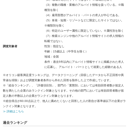
（3）複数の職種・業種のアルバイト情報を扱っている。※職
種別を除く
（4）雇用形態がアルバイト・パートの求人が中心である。
（5）単発・短期・リゾートなどに限定したサイトではない。
※種類別を除く
（6）特定のユーザー属性に限定していない。※属性別を除く
（7）検索エンジンや他のアルバイト情報サイトの求人情報の
転載ではない。
調査対象者
性別：指定なし
年齢：15歳以上（中学生を除く）
地域：全国
条件：過去5年以内にアルバイト情報サイトに掲載された求人
に応募し、アルバイト・パートとして就業した経験のある人
※オリコン顧客満足度ランキングは、データクリーニング（回収したデータから不正回答や異
常値を排除）および調査対象者条件から外れた回答を除外した上で作成しています。
※「総合ランキング」、「評価項目別」、部門の「業態別」においては有効回答者数が規定人
数を満たした企業のみランクイン対象となります。その他の部門においては有効回答者数が規
定人数の半数以上の企業がランクイン対象となります。
※総合得点が60.00点以上で、他人に薦めたくないと回答した人の割合が基準値以下の企業がラ
ンクイン対象となります。
≫ 詳細はこちら
過去ランキング