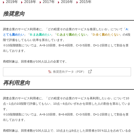
2019年
2018年
2017年
2016年
2015年
推奨意向
調査企業のサービス利用者に、「どの程度その企業のサービスを推奨したいか」について「
A:
とても薦めたい
」「
B:まあ薦めたい
」「
C:あまり薦めたくない
」「
D:全く薦めたくない
」の4段
階で評価をしてもらい比率を算出しています。
※10段階聴取については、A=9-10回答、B=6-8回答、C=3-5回答、D=1-2回答として割合を算
出しております。
商標対象は、回答者数が100人以上の企業です。
推奨意向データ（PDF）
再利用意向
調査企業のサービス利用者に、「どの程度その企業のサービスを再利用したいか」について10
点～1点の10段階で評価してもらい、10点～6点のいずれかを回答した人の割合を算出していま
す。
※10段階聴取については、A=9-10回答、B=6-8回答、C=3-5回答、D=1-2回答として割合を算
出しております。
商標対象は、回答者数が100人以上で、10点または9点とした回答者が20％以上を占めている企