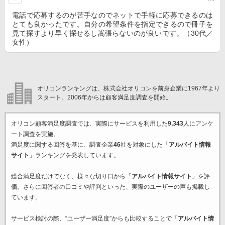
電話で応募するのが苦手なのでネットで手軽に応募できるのは
とても良かったです。自分の希望条件を指定できるので冊子を
見て探すより早く探せるし嵩張らないのが良いです。（30代／
女性）
オリコンランキングは、株式会社オリコンを前身企業に1967年より
スタート。2006年からは顧客満足度調査を開始。
オリコン顧客満足度調査では、実際にサービスを利用した
9,343
人にアンケ
ート調査を実施。
満足度に関する回答を基に、調査企業
46
社を対象にした「
アルバイト情報
サイト
」ランキングを発表しています。
総合満足度だけでなく、様々な切り口から「
アルバイト情報サイト
」を評
価。さらに回答者の口コミや評判といった、実際のユーザーの声も掲載し
ています。
サービス検討の際、“ユーザー満足度”からも比較することで「
アルバイト情