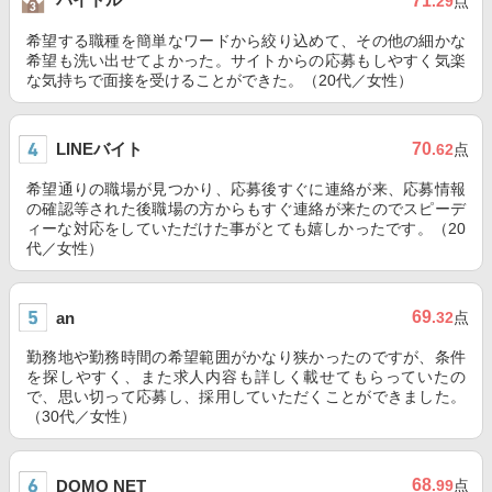
71
.29
点
希望する職種を簡単なワードから絞り込めて、その他の細かな
希望も洗い出せてよかった。サイトからの応募もしやすく気楽
な気持ちで面接を受けることができた。（20代／女性）
LINEバイト
70
.62
点
希望通りの職場が見つかり、応募後すぐに連絡が来、応募情報
の確認等された後職場の方からもすぐ連絡が来たのでスピーデ
ィーな対応をしていただけた事がとても嬉しかったです。（20
代／女性）
69
an
.32
点
勤務地や勤務時間の希望範囲がかなり狭かったのですが、条件
を探しやすく、また求人内容も詳しく載せてもらっていたの
で、思い切って応募し、採用していただくことができました。
（30代／女性）
68
DOMO NET
.99
点