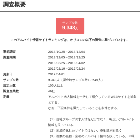
調査概要
サンプル数
9,343
人
このアルバイト情報サイトランキングは、オリコンの以下の調査に基づいています。
事前調査
2018/10/25～2018/12/04
調査期間
2018/12/05～2018/12/25
2018/03/25～2018/04/02
2017/02/16～2017/02/24
更新日
2019/04/01
サンプル数
9,343人（調査時サンプル数10,645人）
規定人数
100人以上
調査企業数
46社
定義
アルバイト求人情報を一括して紹介しているWEBサイトを対象
とする。
なお、下記条件を満たしていることを条件とする。
（1）自社グループの求人情報だけでなく、幅広いアルバイト
情報を扱っている。
（2）地域特化したサイトではない。※地域別を除く
（3）複数の職種・業種のアルバイト情報を扱っている。※職