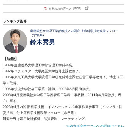
再利用意向データ（PDF）
ランキング監修
慶應義塾大学理工学部教授／内閣府 上席科学技術政策フェロー
（非常勤）
鈴木秀男
【経歴】
1989年慶應義塾大学理工学部管理工学科卒業。
1992年ロチェスター大学経営大学院修士課程修了。
1996年東京工業大学大学院理工学研究科博士課程経営工学専攻修了。博士（工
学）取得。
1996年筑波大学社会工学系・講師。2002年6月同助教授。
2008年4月慶應義塾大学理工学部管理工学科・准教授。2011年4月同教授、現
在に至る。
2023年4月内閣府 科学技術・イノベーション推進事務局参事官（インフラ・防
災担当）付上席科学技術政策フェロー（非常勤）
研究分野は応用統計解析、品質管理、マーケティング。
≫鈴木研究室についての詳細はこちら