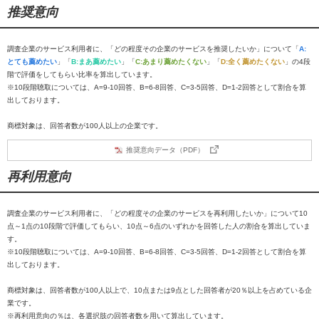
推奨意向
調査企業のサービス利用者に、「どの程度その企業のサービスを推奨したいか」について「
A:
とても薦めたい
」「
B:まあ薦めたい
」「
C:あまり薦めたくない
」「
D:全く薦めたくない
」の4段
階で評価をしてもらい比率を算出しています。
※10段階聴取については、A=9-10回答、B=6-8回答、C=3-5回答、D=1-2回答として割合を算
出しております。
商標対象は、回答者数が100人以上の企業です。
推奨意向データ（PDF）
再利用意向
調査企業のサービス利用者に、「どの程度その企業のサービスを再利用したいか」について10
点～1点の10段階で評価してもらい、10点～6点のいずれかを回答した人の割合を算出していま
す。
※10段階聴取については、A=9-10回答、B=6-8回答、C=3-5回答、D=1-2回答として割合を算
出しております。
商標対象は、回答者数が100人以上で、10点または9点とした回答者が20％以上を占めている企
業です。
※再利用意向の％は、各選択肢の回答者数を用いて算出しています。