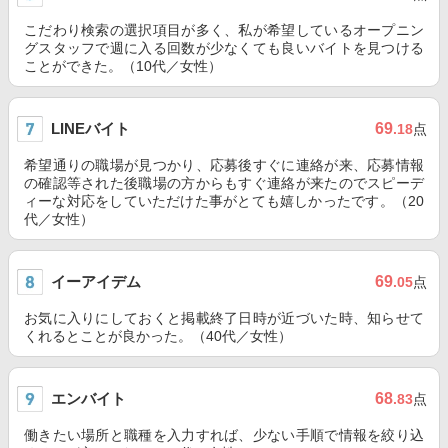
こだわり検索の選択項目が多く、私が希望しているオープニン
グスタッフで週に入る回数が少なくても良いバイトを見つける
ことができた。（10代／女性）
LINEバイト
69
.18
点
希望通りの職場が見つかり、応募後すぐに連絡が来、応募情報
の確認等された後職場の方からもすぐ連絡が来たのでスピーデ
ィーな対応をしていただけた事がとても嬉しかったです。（20
代／女性）
イーアイデム
69
.05
点
お気に入りにしておくと掲載終了日時が近づいた時、知らせて
くれるとことが良かった。（40代／女性）
エンバイト
68
.83
点
働きたい場所と職種を入力すれば、少ない手順で情報を絞り込