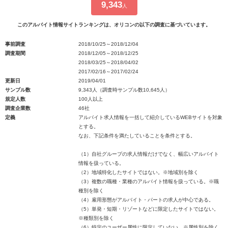
9,343
人
このアルバイト情報サイトランキングは、オリコンの以下の調査に基づいています。
事前調査
2018/10/25～2018/12/04
調査期間
2018/12/05～2018/12/25
2018/03/25～2018/04/02
2017/02/16～2017/02/24
更新日
2019/04/01
サンプル数
9,343人（調査時サンプル数10,645人）
規定人数
100人以上
調査企業数
46社
定義
アルバイト求人情報を一括して紹介しているWEBサイトを対象
とする。
なお、下記条件を満たしていることを条件とする。
（1）自社グループの求人情報だけでなく、幅広いアルバイト
情報を扱っている。
（2）地域特化したサイトではない。※地域別を除く
（3）複数の職種・業種のアルバイト情報を扱っている。※職
種別を除く
（4）雇用形態がアルバイト・パートの求人が中心である。
（5）単発・短期・リゾートなどに限定したサイトではない。
※種類別を除く
（6）特定のユーザー属性に限定していない。※属性別を除く