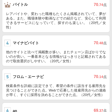
バイトル
70
.74
点
レアバイトや、変わった職種もたくさん掲載されていて、夢が
ある。また、職場体験や動画などでの紹介など、安心して利用
できるサービスになっていて、探すのも楽しい。（20代／女
性）
マイナビバイト
70
.48
点
他のサイトと比べて掲載数が多い。またチェーン店ばかりでな
いのが良い。一番基本となる情報がはっきりと記載されてある
ので取捨選択がしやすい。（20代／女性）
フロム・エー ナビ
70
.14
点
検索条件を詳細に設定できて、希望の条件に該当する雇用先を
見つけることができた点。Webで応募した後雇用先からの連絡
が早く、すぐに採用を決めることができた点。（20代／女性）
69
an
.37
点