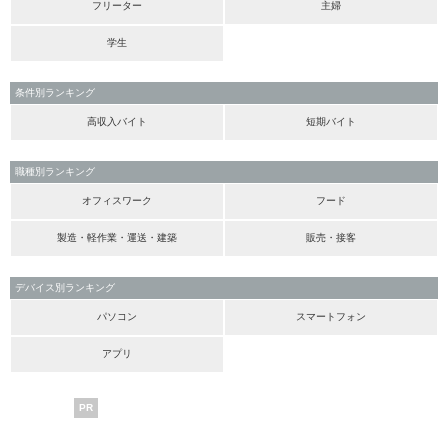
フリーター
主婦
学生
条件別ランキング
高収入バイト
短期バイト
職種別ランキング
オフィスワーク
フード
製造・軽作業・運送・建築
販売・接客
デバイス別ランキング
パソコン
スマートフォン
アプリ
PR