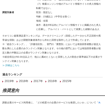
（7）検索エンジンや他のアルバイト情報サイトの求人情報の
転載ではない。
調査対象者
性別：指定なし
年齢：15歳以上（中学生を除く）
地域：全国
条件：過去5年以内にアルバイト情報サイトに掲載された求人
に応募し、アルバイト・パートとして就業した経験のある人
※オリコン顧客満足度ランキングは、データクリーニング（回収したデータから不正回答や異
常値を排除）および調査対象者条件から外れた回答を除外した上で作成しています。
※「総合ランキング」、「評価項目別」、部門の「業態別」においては有効回答者数が規定人
数を満たした企業のみランクイン対象となります。その他の部門においては有効回答者数が規
定人数の半数以上の企業がランクイン対象となります。
※総合得点が60.00点以上で、他人に薦めたくないと回答した人の割合が基準値以下の企業がラ
ンクイン対象となります。
≫ 詳細はこちら
過去ランキング
2019年
2018年
2017年
2016年
2015年
推奨意向
調査企業のサービス利用者に、「どの程度その企業のサービスを推奨したいか」について「
A: