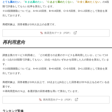
とても薦めたい
」「
B:まあ薦めたい
」「
C:あまり薦めたくない
」「
D:全く薦めたくない
」の4段
階で評価をしてもらい比率を算出しています。
※10段階聴取については、A=9-10回答、B=6-8回答、C=3-5回答、D=1-2回答として割合を算
出しております。
商標対象は、回答者数が100人以上の企業です。
推奨意向データ（PDF）
再利用意向
調査企業のサービス利用者に、「どの程度その企業のサービスを再利用したいか」について10
点～1点の10段階で評価してもらい、10点～6点のいずれかを回答した人の割合を算出していま
す。
※10段階聴取については、A=9-10回答、B=6-8回答、C=3-5回答、D=1-2回答として割合を算
出しております。
商標対象は、回答者数が100人以上で、10点または9点とした回答者が20％以上を占めている企
業です。
※再利用意向の％は、各選択肢の回答者数を用いて算出しています。
再利用意向データ（PDF）
ランキング監修