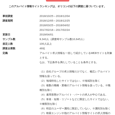
このアルバイト情報サイトランキングは、オリコンの以下の調査に基づいています。
事前調査
2018/10/25～2018/12/04
調査期間
2018/12/05～2018/12/25
2018/03/25～2018/04/02
2017/02/16～2017/02/24
更新日
2019/04/01
サンプル数
9,343人（調査時サンプル数10,645人）
規定人数
100人以上
調査企業数
46社
定義
アルバイト求人情報を一括して紹介しているWEBサイトを対象
とする。
なお、下記条件を満たしていることを条件とする。
（1）自社グループの求人情報だけでなく、幅広いアルバイト
情報を扱っている。
（2）地域特化したサイトではない。※地域別を除く
（3）複数の職種・業種のアルバイト情報を扱っている。※職
種別を除く
（4）雇用形態がアルバイト・パートの求人が中心である。
（5）単発・短期・リゾートなどに限定したサイトではない。
※種類別を除く
（6）特定のユーザー属性に限定していない。※属性別を除く
（7）検索エンジンや他のアルバイト情報サイトの求人情報の