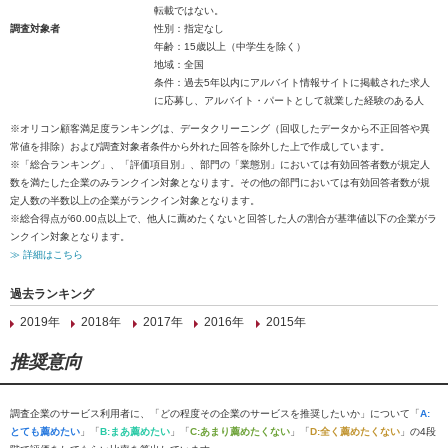
転載ではない。
調査対象者
性別：指定なし
年齢：15歳以上（中学生を除く）
地域：全国
条件：過去5年以内にアルバイト情報サイトに掲載された求人
に応募し、アルバイト・パートとして就業した経験のある人
※オリコン顧客満足度ランキングは、データクリーニング（回収したデータから不正回答や異
常値を排除）および調査対象者条件から外れた回答を除外した上で作成しています。
※「総合ランキング」、「評価項目別」、部門の「業態別」においては有効回答者数が規定人
数を満たした企業のみランクイン対象となります。その他の部門においては有効回答者数が規
定人数の半数以上の企業がランクイン対象となります。
※総合得点が60.00点以上で、他人に薦めたくないと回答した人の割合が基準値以下の企業がラ
ンクイン対象となります。
≫ 詳細はこちら
過去ランキング
2019年
2018年
2017年
2016年
2015年
推奨意向
調査企業のサービス利用者に、「どの程度その企業のサービスを推奨したいか」について「
A:
とても薦めたい
」「
B:まあ薦めたい
」「
C:あまり薦めたくない
」「
D:全く薦めたくない
」の4段