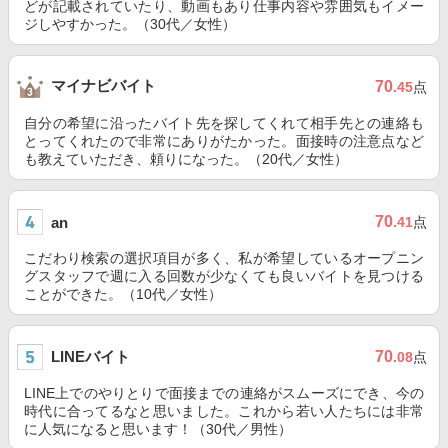
どが記載されていたり、動画もあり仕事内容や雰囲気もイメー
ジしやすかった。（30代／女性）
マイナビバイト
70
.45
点
自分の希望に沿ったバイト先を探してくれて相手先との連絡も
とってくれたので非常にありがたかった。面接時の注意点など
も教えていただき、頼りになった。（20代／女性）
70
an
.41
点
こだわり検索の選択項目が多く、私が希望しているオープニン
グスタッフで週に入る回数が少なくても良いバイトを見つける
ことができた。（10代／女性）
LINEバイト
70
.08
点
LINE上でのやりとりで面接までの連絡がスムーズにでき、今の
時代に合ってるなと思いました。これから若い人たちには非常
に人気になると思います！（30代／男性）