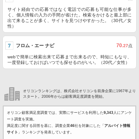
サイト経由での応募ではなく電話での応募も可能な仕事が多
く、個人情報の入力の手間が省けた。検索をかけると最上部に
出て来ることが多く、サイトを見つけやすかった。（30代／女
性）
フロム・エー ナビ
70
.27
点
webで簡単に検索出来て応募まで出来るので、時短にもなり、
一度登録しておけばいつでも探せるのがいい。（20代／女性）
オリコンランキングは、株式会社オリコンを前身企業に1967年より
スタート。2006年からは顧客満足度調査を開始。
オリコン顧客満足度調査では、実際にサービスを利用した
9,343
人にアンケ
ート調査を実施。
満足度に関する回答を基に、調査企業
46
社を対象にした「
アルバイト情報
サイト
」ランキングを発表しています。