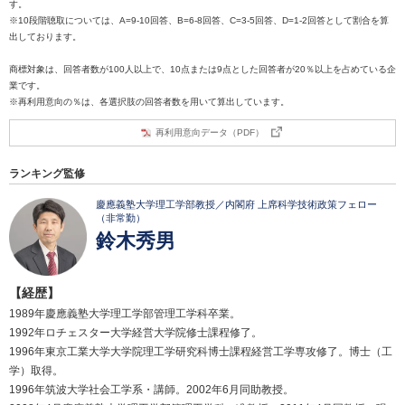
す。
※10段階聴取については、A=9-10回答、B=6-8回答、C=3-5回答、D=1-2回答として割合を算
出しております。
商標対象は、回答者数が100人以上で、10点または9点とした回答者が20％以上を占めている企
業です。
※再利用意向の％は、各選択肢の回答者数を用いて算出しています。
再利用意向データ（PDF）
ランキング監修
慶應義塾大学理工学部教授／内閣府 上席科学技術政策フェロー
（非常勤）
鈴木秀男
【経歴】
1989年慶應義塾大学理工学部管理工学科卒業。
1992年ロチェスター大学経営大学院修士課程修了。
1996年東京工業大学大学院理工学研究科博士課程経営工学専攻修了。博士（工
学）取得。
1996年筑波大学社会工学系・講師。2002年6月同助教授。