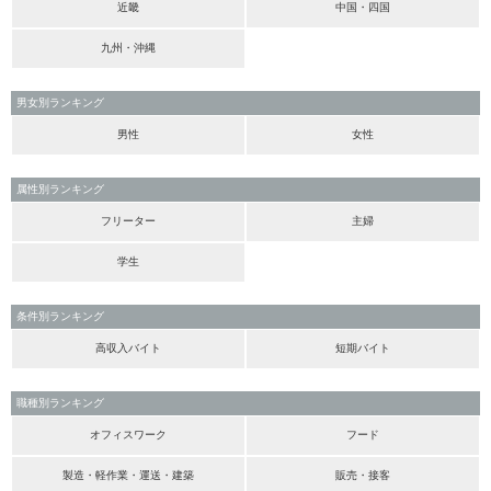
近畿
中国・四国
九州・沖縄
男女別ランキング
男性
女性
属性別ランキング
フリーター
主婦
学生
条件別ランキング
高収入バイト
短期バイト
職種別ランキング
オフィスワーク
フード
製造・軽作業・運送・建築
販売・接客