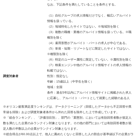
なお、下記条件を満たしていることを条件とする。
（1）自社グループの求人情報だけでなく、幅広いアルバイト
情報を扱っている。
（2）地域特化したサイトではない。※地域別を除く
（3）複数の職種・業種のアルバイト情報を扱っている。※職
種別を除く
（4）雇用形態がアルバイト・パートの求人が中心である。
（5）単発・短期・リゾートなどに限定したサイトではない。
※種類別を除く
（6）特定のユーザー属性に限定していない。※属性別を除く
（7）検索エンジンや他のアルバイト情報サイトの求人情報の
転載ではない。
調査対象者
性別：指定なし
年齢：15歳以上（中学生を除く）
地域：全国
条件：過去5年以内にアルバイト情報サイトに掲載された求人
に応募し、アルバイト・パートとして就業した経験のある人
※オリコン顧客満足度ランキングは、データクリーニング（回収したデータから不正回答や異
常値を排除）および調査対象者条件から外れた回答を除外した上で作成しています。
※「総合ランキング」、「評価項目別」、部門の「業態別」においては有効回答者数が規定人
数を満たした企業のみランクイン対象となります。その他の部門においては有効回答者数が規
定人数の半数以上の企業がランクイン対象となります。
※総合得点が60.00点以上で、他人に薦めたくないと回答した人の割合が基準値以下の企業がラ