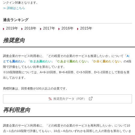
ンクイン対象となります。
≫ 詳細はこちら
過去ランキング
2019年
2018年
2017年
2016年
2015年
推奨意向
調査企業のサービス利用者に、「どの程度その企業のサービスを推奨したいか」について「
A:
とても薦めたい
」「
B:まあ薦めたい
」「
C:あまり薦めたくない
」「
D:全く薦めたくない
」の4段
階で評価をしてもらい比率を算出しています。
※10段階聴取については、A=9-10回答、B=6-8回答、C=3-5回答、D=1-2回答として割合を算
出しております。
商標対象は、回答者数が100人以上の企業です。
推奨意向データ（PDF）
再利用意向
調査企業のサービス利用者に、「どの程度その企業のサービスを再利用したいか」について10
点～1点の10段階で評価してもらい、10点～6点のいずれかを回答した人の割合を算出していま