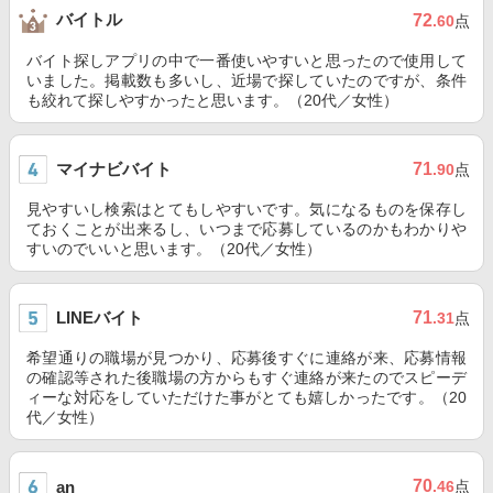
バイトル
72
.60
点
バイト探しアプリの中で一番使いやすいと思ったので使用して
いました。掲載数も多いし、近場で探していたのですが、条件
も絞れて探しやすかったと思います。（20代／女性）
マイナビバイト
71
.90
点
見やすいし検索はとてもしやすいです。気になるものを保存し
ておくことが出来るし、いつまで応募しているのかもわかりや
すいのでいいと思います。（20代／女性）
LINEバイト
71
.31
点
希望通りの職場が見つかり、応募後すぐに連絡が来、応募情報
の確認等された後職場の方からもすぐ連絡が来たのでスピーデ
ィーな対応をしていただけた事がとても嬉しかったです。（20
代／女性）
70
an
.46
点