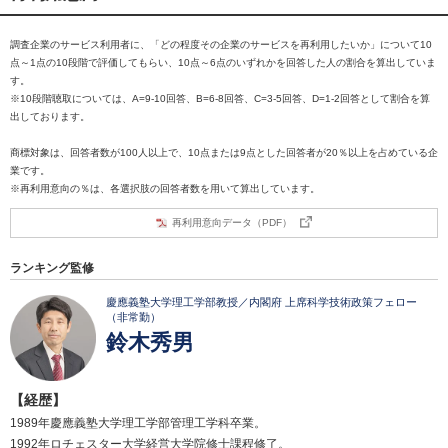
調査企業のサービス利用者に、「どの程度その企業のサービスを再利用したいか」について10
点～1点の10段階で評価してもらい、10点～6点のいずれかを回答した人の割合を算出していま
す。
※10段階聴取については、A=9-10回答、B=6-8回答、C=3-5回答、D=1-2回答として割合を算
出しております。
商標対象は、回答者数が100人以上で、10点または9点とした回答者が20％以上を占めている企
業です。
※再利用意向の％は、各選択肢の回答者数を用いて算出しています。
再利用意向データ（PDF）
ランキング監修
慶應義塾大学理工学部教授／内閣府 上席科学技術政策フェロー
（非常勤）
鈴木秀男
【経歴】
1989年慶應義塾大学理工学部管理工学科卒業。
1992年ロチェスター大学経営大学院修士課程修了。