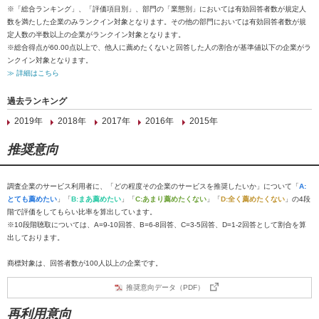
※「総合ランキング」、「評価項目別」、部門の「業態別」においては有効回答者数が規定人
数を満たした企業のみランクイン対象となります。その他の部門においては有効回答者数が規
定人数の半数以上の企業がランクイン対象となります。
※総合得点が60.00点以上で、他人に薦めたくないと回答した人の割合が基準値以下の企業がラ
ンクイン対象となります。
≫ 詳細はこちら
過去ランキング
2019年
2018年
2017年
2016年
2015年
推奨意向
調査企業のサービス利用者に、「どの程度その企業のサービスを推奨したいか」について「
A:
とても薦めたい
」「
B:まあ薦めたい
」「
C:あまり薦めたくない
」「
D:全く薦めたくない
」の4段
階で評価をしてもらい比率を算出しています。
※10段階聴取については、A=9-10回答、B=6-8回答、C=3-5回答、D=1-2回答として割合を算
出しております。
商標対象は、回答者数が100人以上の企業です。
推奨意向データ（PDF）
再利用意向