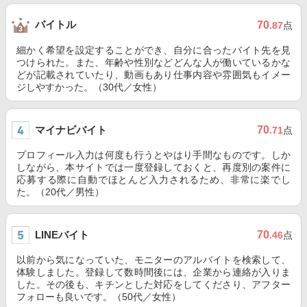
バイトル
70
.87
点
細かく希望を設定することができ、自分に合ったバイト先を見
つけられた。また、年齢や性別などどんな人が働いているかな
どが記載されていたり、動画もあり仕事内容や雰囲気もイメー
ジしやすかった。（30代／女性）
マイナビバイト
70
.71
点
プロフィール入力は何度も行うとやはり手間なものです。しか
しながら、本サイトでは一度登録しておくと、再度別の案件に
応募する際に自動でほとんど入力されるため、非常に楽でし
た。（20代／男性）
LINEバイト
70
.46
点
以前から気になっていた、モニターのアルバイトを検索して、
体験しました。登録して数時間後には、企業から連絡が入りま
した。その後も、キチンとした対応をしてくださり、アフター
フォローも良いです。（50代／女性）