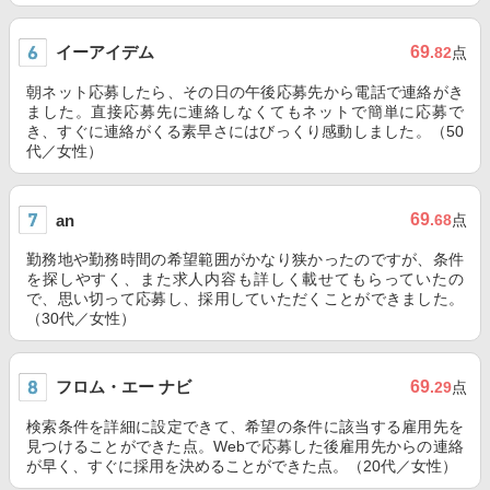
イーアイデム
69
.82
点
朝ネット応募したら、その日の午後応募先から電話で連絡がき
ました。直接応募先に連絡しなくてもネットで簡単に応募で
き、すぐに連絡がくる素早さにはびっくり感動しました。（50
代／女性）
69
an
.68
点
勤務地や勤務時間の希望範囲がかなり狭かったのですが、条件
を探しやすく、また求人内容も詳しく載せてもらっていたの
で、思い切って応募し、採用していただくことができました。
（30代／女性）
フロム・エー ナビ
69
.29
点
検索条件を詳細に設定できて、希望の条件に該当する雇用先を
見つけることができた点。Webで応募した後雇用先からの連絡
が早く、すぐに採用を決めることができた点。（20代／女性）