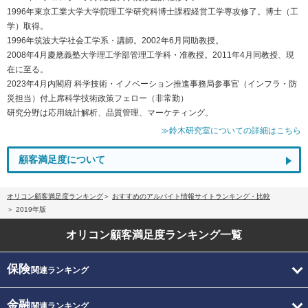
1996年東京工業大学大学院理工学研究科博士課程経営工学専攻修了。博士（工
学）取得。
1996年筑波大学社会工学系・講師。2002年6月同助教授。
2008年4月慶應義塾大学理工学部管理工学科・准教授。2011年4月同教授、現
在に至る。
2023年4月内閣府 科学技術・イノベーション推進事務局参事官（インフラ・防
災担当）付上席科学技術政策フェロー（非常勤）
研究分野は応用統計解析、品質管理、マーケティング。
≫鈴木研究室についての詳細はこちら
顧客満足度について
オリコン顧客満足度ランキング
おすすめのアルバイト情報サイトランキング・比較
2019年版
オリコン顧客満足度
ランキング一覧
保険
関連ランキング
金融
関連ランキング