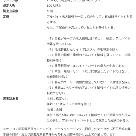
サンプル数
9,343人（調査時サンプル数10,645人）
規定人数
100人以上
調査企業数
46社
定義
アルバイト求人情報を一括して紹介しているWEBサイトを対象
とする。
なお、下記条件を満たしていることを条件とする。
（1）自社グループの求人情報だけでなく、幅広いアルバイト
情報を扱っている。
（2）地域特化したサイトではない。※地域別を除く
（3）複数の職種・業種のアルバイト情報を扱っている。※職
種別を除く
（4）雇用形態がアルバイト・パートの求人が中心である。
（5）単発・短期・リゾートなどに限定したサイトではない。
※種類別を除く
（6）特定のユーザー属性に限定していない。※属性別を除く
（7）検索エンジンや他のアルバイト情報サイトの求人情報の
転載ではない。
調査対象者
性別：指定なし
年齢：15歳以上（中学生を除く）
地域：全国
条件：過去5年以内にアルバイト情報サイトに掲載された求人
に応募し、アルバイト・パートとして就業した経験のある人
※オリコン顧客満足度ランキングは、データクリーニング（回収したデータから不正回答や異
常値を排除）および調査対象者条件から外れた回答を除外した上で作成しています。