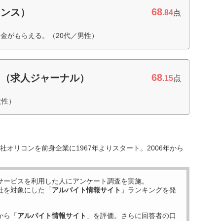
68
センス）
.84
点
金がもらえる。（20代／男性）
68
ト（求人ジャーナル）
.15
点
女性）
オリコンを前身企業に1967年よりスタート。2006年から
サービスを利用した
人にアンケート調査を実施。
社を対象にした「
アルバイト情報サイト
」ランキングを発
から「
アルバイト情報サイト
」を評価。さらに回答者の口