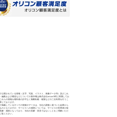
で公開されている情報（文字、写真、イラスト、画像データ等）及びこれ
・編集および構造などについての著作権は株式会社oricon MEに帰属してお
これらの情報を権利者の許可なく無断転載・複製などの二次利用を行うこ
禁じております。
で掲載しているすべての情報やデータは、当社の調査に基づいた結果から
ものとなりますが、サービスへの感想については、サービスの利用者が提
見解・感想となっており、当社の見解・意見ではないことをご理解いただ
ご覧ください。