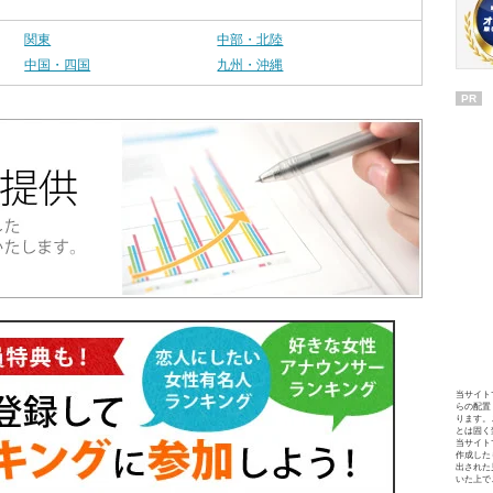
関東
中部・北陸
中国・四国
九州・沖縄
PR
当サイト
らの配置
ります。
とは固く
当サイト
作成した
出された
いた上で