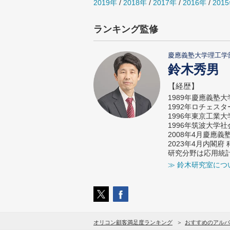
2019年
/
2018年
/
2017年
/
2016年
/
201
ランキング監修
慶應義塾大学理工学
鈴木秀男
【経歴】
1989年慶應義塾
1992年ロチェス
1996年東京工業
1996年筑波大学
2008年4月慶應
2023年4月内閣
研究分野は応用統
≫ 鈴木研究室につ
オリコン顧客満足度ランキング
おすすめのアルバ