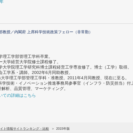
5年
部教授／内閣府 上席科学技術政策フェロー（非常勤）
大学理工学部管理工学科卒業。
ター大学経営大学院修士課程修了。
大学大学院理工学研究科博士課程経営工学専攻修了。博士（工学）取得。
社会工学系・講師。2002年6月同助教授。
義塾大学理工学部管理工学科・准教授。2011年4月同教授、現在に至る。
府 科学技術・イノベーション推進事務局参事官（インフラ・防災担当）
計解析、品質管理、マーケティング。
いての詳細はこちら
イト情報サイトランキング・比較
2015年版