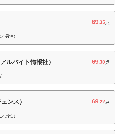
69
）
.35
点
代／男性）
69
海道アルバイト情報社）
.30
点
性）
69
ジェンス）
.22
点
代／男性）