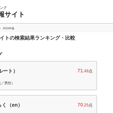
ング
報サイト
2015年版
サイトの検索結果ランキング・比較
グ
71
クルート）
.49
点
代／男性）
70
く（en）
.25
点