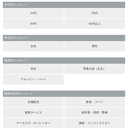
年代別ランキング
10代
20代
30代
40代以上
男女別ランキング
女性
男性
職業別ランキング
学生
専業主婦（主夫）
アルバイト・パート
職務内容別ランキング
店舗販売
飲食・フード
接客サービス
軽作業・清掃・警備
データ入力・オペレーター
講師・インストラクター