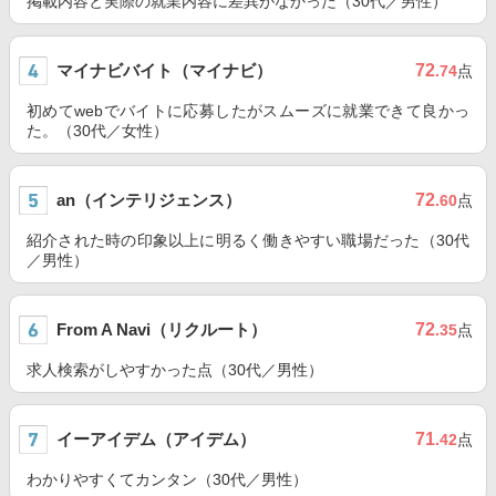
掲載内容と実際の就業内容に差異がなかった（30代／男性）
マイナビバイト（マイナビ）
72
.74
点
初めてwebでバイトに応募したがスムーズに就業できて良かっ
た。（30代／女性）
an（インテリジェンス）
72
.60
点
紹介された時の印象以上に明るく働きやすい職場だった（30代
／男性）
From A Navi（リクルート）
72
.35
点
求人検索がしやすかった点（30代／男性）
イーアイデム（アイデム）
71
.42
点
わかりやすくてカンタン（30代／男性）