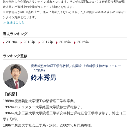
数を満たした企業のみランクイン対象となります。その他の部門においては有効回答者数が規
定人数の半数以上の企業がランクイン対象となります。
※総合得点が60.00点以上で、他人に薦めたくないと回答した人の割合が基準値以下の企業がラ
ンクイン対象となります。
≫ 詳細はこちら
過去ランキング
2019年
2018年
2017年
2016年
2015年
ランキング監修
慶應義塾大学理工学部教授／内閣府 上席科学技術政策フェロー
（非常勤）
鈴木秀男
【経歴】
1989年慶應義塾大学理工学部管理工学科卒業。
1992年ロチェスター大学経営大学院修士課程修了。
1996年東京工業大学大学院理工学研究科博士課程経営工学専攻修了。博士（工
学）取得。
1996年筑波大学社会工学系・講師。2002年6月同助教授。