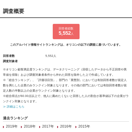
調査概要
回答者総数
5,552
人
このアルバイト情報サイトランキングは、オリコンの以下の調査に基づいています。
回答者数
5,552人
調査対象者
※オリコン顧客満足度ランキングは、データクリーニング（回収したデータから不正回答や異
常値を排除）および調査対象者条件から外れた回答を除外した上で作成しています。
※「総合ランキング」、「評価項目別」、部門の「業態別」においては有効回答者数が規定人
数を満たした企業のみランクイン対象となります。その他の部門においては有効回答者数が規
定人数の半数以上の企業がランクイン対象となります。
※総合得点が60.00点以上で、他人に薦めたくないと回答した人の割合が基準値以下の企業がラ
ンクイン対象となります。
≫ 詳細はこちら
過去ランキング
2019年
2018年
2017年
2016年
2015年