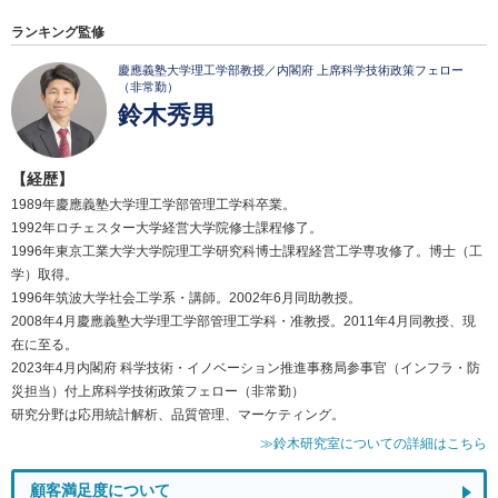
ランキング監修
慶應義塾大学理工学部教授／内閣府 上席科学技術政策フェロー
（非常勤）
鈴木秀男
【経歴】
1989年慶應義塾大学理工学部管理工学科卒業。
1992年ロチェスター大学経営大学院修士課程修了。
1996年東京工業大学大学院理工学研究科博士課程経営工学専攻修了。博士（工
学）取得。
1996年筑波大学社会工学系・講師。2002年6月同助教授。
2008年4月慶應義塾大学理工学部管理工学科・准教授。2011年4月同教授、現
在に至る。
2023年4月内閣府 科学技術・イノベーション推進事務局参事官（インフラ・防
災担当）付上席科学技術政策フェロー（非常勤）
研究分野は応用統計解析、品質管理、マーケティング。
≫鈴木研究室についての詳細はこちら
顧客満足度について