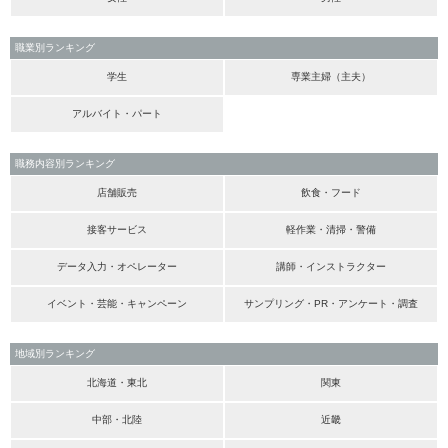
職業別ランキング
学生
専業主婦（主夫）
アルバイト・パート
職務内容別ランキング
店舗販売
飲食・フード
接客サービス
軽作業・清掃・警備
データ入力・オペレーター
講師・インストラクター
イベント・芸能・キャンペーン
サンプリング・PR・アンケート・調査
地域別ランキング
北海道・東北
関東
中部・北陸
近畿