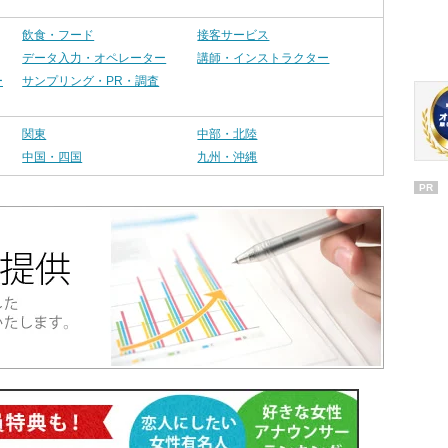
飲食・フード
接客サービス
データ入力・オペレーター
講師・インストラクター
ー
サンプリング・PR・調査
関東
中部・北陸
中国・四国
九州・沖縄
PR