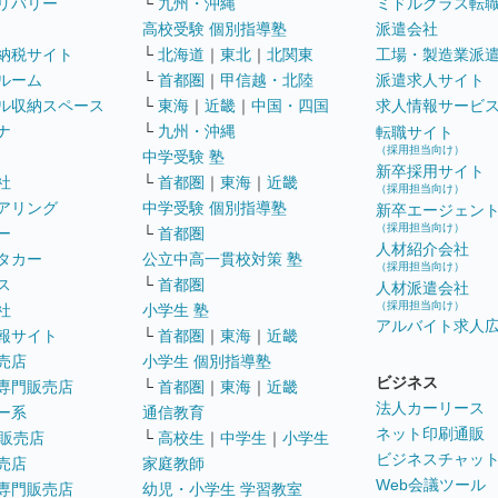
リバリー
└
九州・沖縄
ミドルクラス転
高校受験 個別指導塾
派遣会社
納税サイト
└
北海道
｜
東北
｜
北関東
工場・製造業派
ルーム
└
首都圏
｜
甲信越・北陸
派遣求人サイト
ル収納スペース
└
東海
｜
近畿
｜
中国・四国
求人情報サービ
ナ
└
九州・沖縄
転職サイト
（採用担当向け）
中学受験 塾
新卒採用サイト
社
└
首都圏
｜
東海
｜
近畿
（採用担当向け）
アリング
中学受験 個別指導塾
新卒エージェン
（採用担当向け）
ー
└
首都圏
人材紹介会社
タカー
公立中高一貫校対策 塾
（採用担当向け）
ス
└
首都圏
人材派遣会社
（採用担当向け）
社
小学生 塾
アルバイト求人
報サイト
└
首都圏
｜
東海
｜
近畿
売店
小学生 個別指導塾
ビジネス
専門販売店
└
首都圏
｜
東海
｜
近畿
法人カーリース
ー系
通信教育
ネット印刷通販
販売店
└
高校生
｜
中学生
｜
小学生
ビジネスチャッ
売店
家庭教師
Web会議ツール
専門販売店
幼児・小学生 学習教室