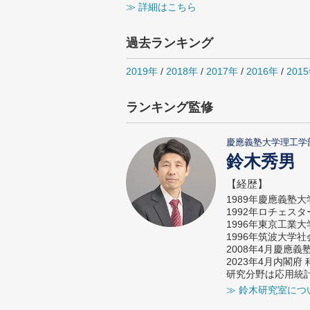
≫ 詳細はこちら
過去ランキング
2019年
/
2018年
/
2017年
/
2016年
/
201
ランキング監修
慶應義塾大学理工学
鈴木秀男
【経歴】
1989年慶應義塾
1992年ロチェス
1996年東京工業
1996年筑波大学
2008年4月慶應
2023年4月内閣
研究分野は応用統
≫ 鈴木研究室につ