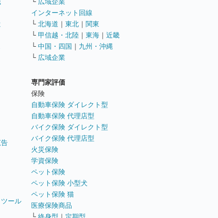
職
└
広域企業
インターネット回線
遣
└
北海道
｜
東北
｜
関東
└
甲信越・北陸
｜
東海
｜
近畿
ス
└
中国・四国
｜
九州・沖縄
└
広域企業
専門家評価
ト
保険
自動車保険 ダイレクト型
自動車保険 代理店型
バイク保険 ダイレクト型
バイク保険 代理店型
広告
火災保険
学資保険
ペット保険
ペット保険 小型犬
ペット保険 猫
トツール
医療保険商品
└
終身型
｜
定期型