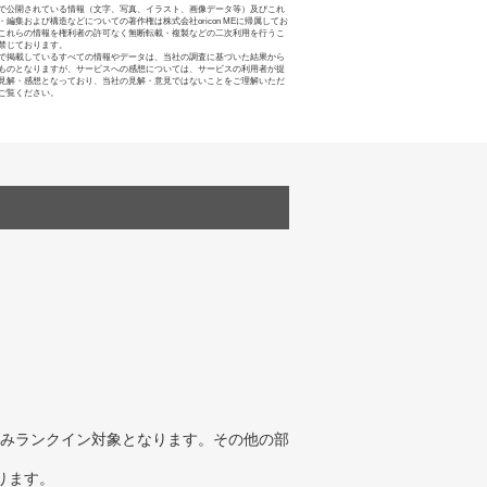
で公開されている情報（文字、写真、イラスト、画像データ等）及びこれ
・編集および構造などについての著作権は株式会社oricon MEに帰属してお
これらの情報を権利者の許可なく無断転載・複製などの二次利用を行うこ
禁じております。
で掲載しているすべての情報やデータは、当社の調査に基づいた結果から
ものとなりますが、サービスへの感想については、サービスの利用者が提
見解・感想となっており、当社の見解・意見ではないことをご理解いただ
ご覧ください。
みランクイン対象となります。その他の部
ります。