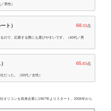
代／男性）
68
クルート）
.33
点
るので、応募する際にも選びやすいです。（40代／男
65
ス）
.83
点
社だった。（50代／女性）
オリコンを前身企業に1967年よりスタート。2006年から