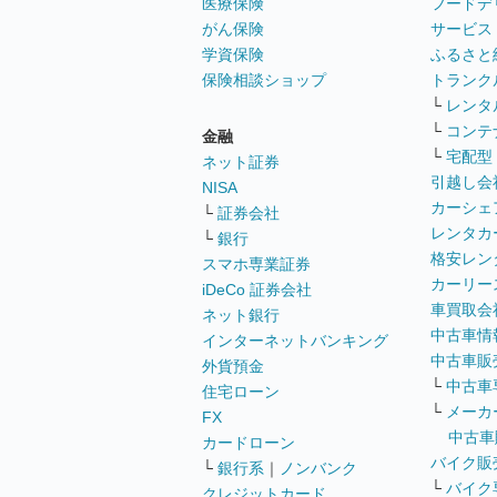
医療保険
フードデ
がん保険
サービス
学資保険
ふるさと
保険相談ショップ
トランク
└
レンタ
└
コンテ
金融
└
宅配型
ネット証券
引越し会
NISA
カーシェ
└
証券会社
レンタカ
└
銀行
格安レン
スマホ専業証券
カーリー
iDeCo 証券会社
車買取会
ネット銀行
中古車情
インターネットバンキング
中古車販
外貨預金
└
中古車
住宅ローン
└
メーカ
FX
中古車
カードローン
バイク販
└
銀行系
｜
ノンバンク
└
バイク
クレジットカード