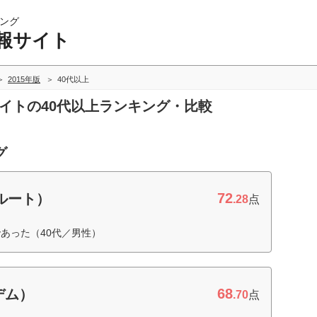
ング
報サイト
2015年版
40代以上
サイトの40代以上ランキング・比較
グ
72
クルート）
.28
点
あった（40代／男性）
68
デム）
.70
点