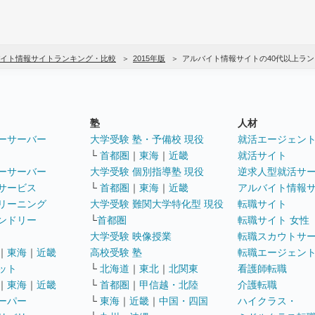
イト情報サイトランキング・比較
2015年版
アルバイト情報サイトの40代以上ラ
塾
人材
ーサーバー
大学受験 塾・予備校 現役
就活エージェン
└
首都圏
｜
東海
｜
近畿
就活サイト
ーサーバー
大学受験 個別指導塾 現役
逆求人型就活サ
サービス
└
首都圏
｜
東海
｜
近畿
アルバイト情報
リーニング
大学受験 難関大学特化型 現役
転職サイト
ンドリー
└
首都圏
転職サイト 女性
大学受験 映像授業
転職スカウトサ
｜
東海
｜
近畿
高校受験 塾
転職エージェン
ット
└
北海道
｜
東北
｜
北関東
看護師転職
｜
東海
｜
近畿
└
首都圏
｜
甲信越・北陸
介護転職
ーパー
└
東海
｜
近畿
｜
中国・四国
ハイクラス・