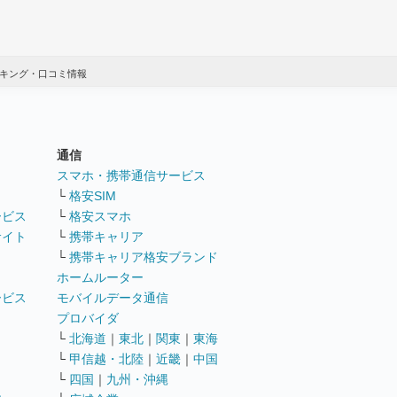
ンキング・口コミ情報
通信
ト
スマホ・携帯通信サービス
└
格安SIM
ービス
└
格安スマホ
サイト
└
携帯キャリア
└
携帯キャリア格安ブランド
ホームルーター
ービス
モバイルデータ通信
ト
プロバイダ
└
北海道
｜
東北
｜
関東
｜
東海
└
甲信越・北陸
｜
近畿
｜
中国
└
四国
｜
九州・沖縄