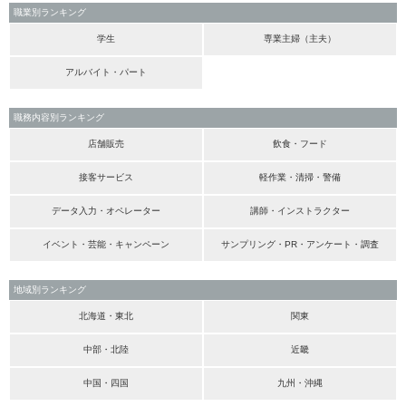
職業別ランキング
学生
専業主婦（主夫）
アルバイト・パート
職務内容別ランキング
店舗販売
飲食・フード
接客サービス
軽作業・清掃・警備
データ入力・オペレーター
講師・インストラクター
イベント・芸能・キャンペーン
サンプリング・PR・アンケート・調査
地域別ランキング
北海道・東北
関東
中部・北陸
近畿
中国・四国
九州・沖縄