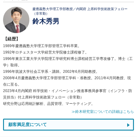
慶應義塾大学理工学部教授／内閣府 上席科学技術政策フェロー
（非常勤）
鈴木秀男
【経歴】
1989年慶應義塾大学理工学部管理工学科卒業。
1992年ロチェスター大学経営大学院修士課程修了。
1996年東京工業大学大学院理工学研究科博士課程経営工学専攻修了。博士（工
学）取得。
1996年筑波大学社会工学系・講師。2002年6月同助教授。
2008年4月慶應義塾大学理工学部管理工学科・准教授。2011年4月同教授、現
在に至る。
2023年4月内閣府 科学技術・イノベーション推進事務局参事官（インフラ・防
災担当）付上席科学技術政策フェロー（非常勤）
研究分野は応用統計解析、品質管理、マーケティング。
≫鈴木研究室についての詳細はこちら
顧客満足度について