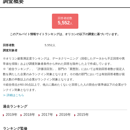
調査概要
回答者総数
5,552
人
このアルバイト情報サイトランキングは、オリコンの以下の調査に基づいています。
回答者数
5,552人
調査対象者
※オリコン顧客満足度ランキングは、データクリーニング（回収したデータから不正回答や異
常値を排除）および調査対象者条件から外れた回答を除外した上で作成しています。
※「総合ランキング」、「評価項目別」、部門の「業態別」においては有効回答者数が規定人
数を満たした企業のみランクイン対象となります。その他の部門においては有効回答者数が規
定人数の半数以上の企業がランクイン対象となります。
※総合得点が60.00点以上で、他人に薦めたくないと回答した人の割合が基準値以下の企業がラ
ンクイン対象となります。
≫ 詳細はこちら
過去ランキング
2019年
2018年
2017年
2016年
2015年
ランキング監修