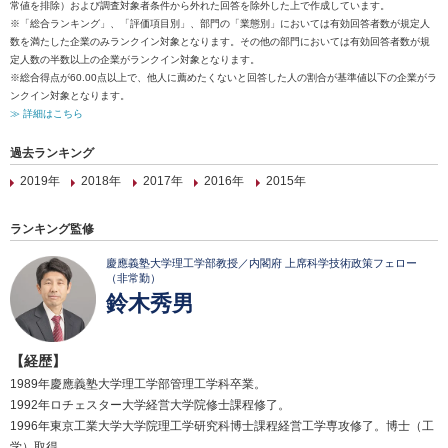
常値を排除）および調査対象者条件から外れた回答を除外した上で作成しています。
※「総合ランキング」、「評価項目別」、部門の「業態別」においては有効回答者数が規定人
数を満たした企業のみランクイン対象となります。その他の部門においては有効回答者数が規
定人数の半数以上の企業がランクイン対象となります。
※総合得点が60.00点以上で、他人に薦めたくないと回答した人の割合が基準値以下の企業がラ
ンクイン対象となります。
≫ 詳細はこちら
過去ランキング
2019年
2018年
2017年
2016年
2015年
ランキング監修
慶應義塾大学理工学部教授／内閣府 上席科学技術政策フェロー
（非常勤）
鈴木秀男
【経歴】
1989年慶應義塾大学理工学部管理工学科卒業。
1992年ロチェスター大学経営大学院修士課程修了。
1996年東京工業大学大学院理工学研究科博士課程経営工学専攻修了。博士（工
学）取得。