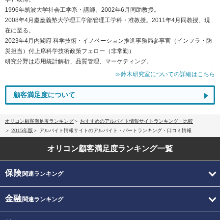
1996年筑波大学社会工学系・講師。2002年6月同助教授。
2008年4月慶應義塾大学理工学部管理工学科・准教授。2011年4月同教授、現
在に至る。
2023年4月内閣府 科学技術・イノベーション推進事務局参事官（インフラ・防
災担当）付上席科学技術政策フェロー（非常勤）
研究分野は応用統計解析、品質管理、マーケティング。
≫鈴木研究室についての詳細はこちら
顧客満足度について
オリコン顧客満足度ランキング
おすすめのアルバイト情報サイトランキング・比較
2015年版
アルバイト情報サイトのアルバイト・パートランキング・口コミ情報
オリコン顧客満足度
ランキング一覧
保険
関連ランキング
金融
関連ランキング