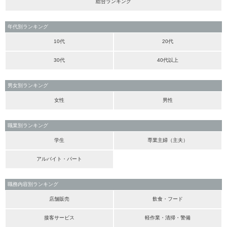
総合ランキング
年代別ランキング
10代
20代
30代
40代以上
男女別ランキング
女性
男性
職業別ランキング
学生
専業主婦（主夫）
アルバイト・パート
職務内容別ランキング
店舗販売
飲食・フード
接客サービス
軽作業・清掃・警備