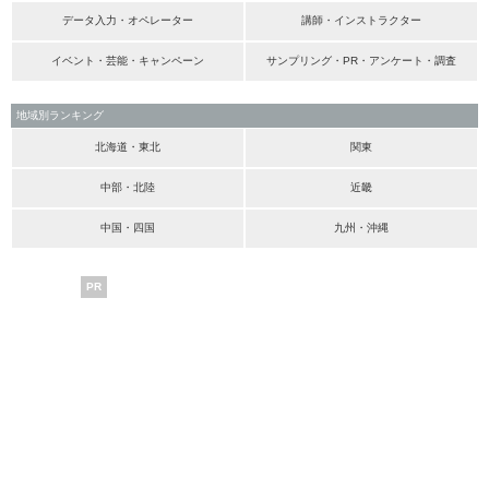
データ入力・オペレーター
講師・インストラクター
イベント・芸能・キャンペーン
サンプリング・PR・アンケート・調査
地域別ランキング
北海道・東北
関東
中部・北陸
近畿
中国・四国
九州・沖縄
PR