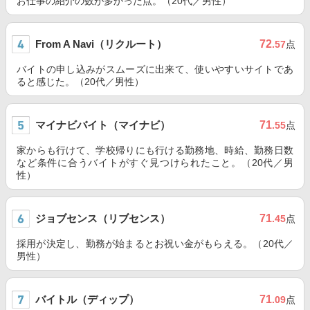
お仕事の紹介の数が多かった点。（20代／男性）
From A Navi（リクルート）
72
.57
点
バイトの申し込みがスムーズに出来て、使いやすいサイトであ
ると感じた。（20代／男性）
マイナビバイト（マイナビ）
71
.55
点
家からも行けて、学校帰りにも行ける勤務地、時給、勤務日数
など条件に合うバイトがすぐ見つけられたこと。（20代／男
性）
ジョブセンス（リブセンス）
71
.45
点
採用が決定し、勤務が始まるとお祝い金がもらえる。（20代／
男性）
バイトル（ディップ）
71
.09
点