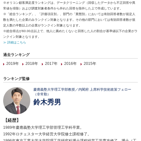
※オリコン顧客満足度ランキングは、データクリーニング（回収したデータから不正回答や異
常値を排除）および調査対象者条件から外れた回答を除外した上で作成しています。
※「総合ランキング」、「評価項目別」、部門の「業態別」においては有効回答者数が規定人
数を満たした企業のみランクイン対象となります。その他の部門においては有効回答者数が規
定人数の半数以上の企業がランクイン対象となります。
※総合得点が60.00点以上で、他人に薦めたくないと回答した人の割合が基準値以下の企業がラ
ンクイン対象となります。
≫ 詳細はこちら
過去ランキング
2019年
2018年
2017年
2016年
2015年
ランキング監修
慶應義塾大学理工学部教授／内閣府 上席科学技術政策フェロー
（非常勤）
鈴木秀男
【経歴】
1989年慶應義塾大学理工学部管理工学科卒業。
1992年ロチェスター大学経営大学院修士課程修了。
1996年東京工業大学大学院理工学研究科博士課程経営工学専攻修了。博士（工