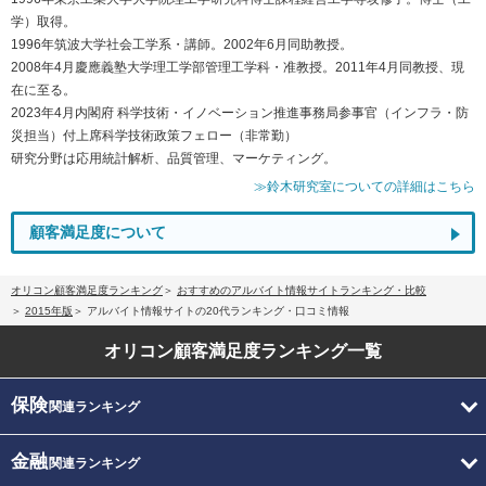
学）取得。
1996年筑波大学社会工学系・講師。2002年6月同助教授。
2008年4月慶應義塾大学理工学部管理工学科・准教授。2011年4月同教授、現
在に至る。
2023年4月内閣府 科学技術・イノベーション推進事務局参事官（インフラ・防
災担当）付上席科学技術政策フェロー（非常勤）
研究分野は応用統計解析、品質管理、マーケティング。
≫鈴木研究室についての詳細はこちら
顧客満足度について
オリコン顧客満足度ランキング
おすすめのアルバイト情報サイトランキング・比較
2015年版
アルバイト情報サイトの20代ランキング・口コミ情報
オリコン顧客満足度
ランキング一覧
保険
関連ランキング
金融
関連ランキング