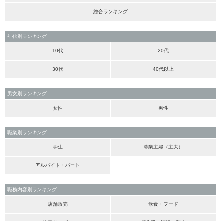
総合ランキング
年代別ランキング
10代
20代
30代
40代以上
男女別ランキング
女性
男性
職業別ランキング
学生
専業主婦（主夫）
アルバイト・パート
職務内容別ランキング
店舗販売
飲食・フード