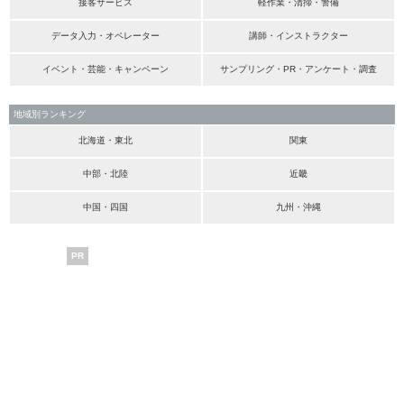
接客サービス
軽作業・清掃・警備
データ入力・オペレーター
講師・インストラクター
イベント・芸能・キャンペーン
サンプリング・PR・アンケート・調査
地域別ランキング
北海道・東北
関東
中部・北陸
近畿
中国・四国
九州・沖縄
PR