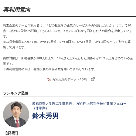
再利用意向
調査企業のサービス利用者に、「どの程度その企業のサービスを再利用したいか」について10
点～1点の10段階で評価してもらい、10点～6点のいずれかを回答した人の割合を算出していま
す。
※10段階聴取については、A=9-10回答、B=6-8回答、C=3-5回答、D=1-2回答として割合を算
出しております。
商標対象は、回答者数が100人以上で、10点または9点とした回答者が20％以上を占めている企
業です。
※再利用意向の％は、各選択肢の回答者数を用いて算出しています。
再利用意向データ（PDF）
ランキング監修
慶應義塾大学理工学部教授／内閣府 上席科学技術政策フェロー
（非常勤）
鈴木秀男
【経歴】