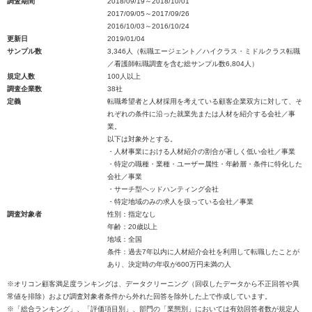
調査期間
2018/09/19～2018/10/01
2017/09/05～2017/09/26
2016/10/03～2016/10/24
更新日
2019/01/04
サンプル数
3,346人（転職エージェント／ハイクラス・ミドルクラス転職
／看護師転職調査を含む総サンプル数6,804人）
規定人数
100人以上
調査企業数
38社
定義
転職希望者と人材採用を考えている顧客企業双方に対して、そ
れぞれの条件に沿った就業先または人材を紹介する会社／事
業。
以下は対象外とする。
・人材事業における人材紹介の割合が著しく低い会社／事業
・特定の職種・業種・ユーザー属性・年齢層・条件に特化した
会社／事業
・サーチ型ヘッドハンティング会社
・特定地域のみの求人を扱っている会社／事業
調査対象者
性別：指定なし
年齢：20歳以上
地域：全国
条件：過去7年以内に人材紹介会社を利用して転職したことが
あり、決定時の年収が600万円未満の人
※オリコン顧客満足度ランキングは、データクリーニング（回収したデータから不正回答や異
常値を排除）および調査対象者条件から外れた回答を除外した上で作成しています。
※「総合ランキング」、「評価項目別」、部門の「業態別」においては有効回答者数が規定人