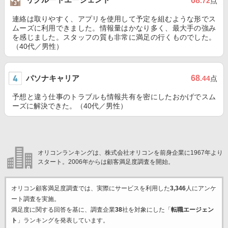
68
.72
点
連絡は取りやすく、アプリを使用して予定を組むような形でス
ムーズに利用できました。情報量はかなり多く、最大手の強み
を感じました。スタッフの質も非常に満足の行くものでした。
（40代／男性）
パソナキャリア
68
.44
点
予想と違う仕事のトラブルも情報共有を密にしたおかげでスム
ーズに解決できた。（40代／男性）
オリコンランキングは、株式会社オリコンを前身企業に1967年より
スタート。2006年からは顧客満足度調査を開始。
オリコン顧客満足度調査では、実際にサービスを利用した
3,346
人にアンケ
ート調査を実施。
満足度に関する回答を基に、調査企業
38
社を対象にした「
転職エージェン
ト
」ランキングを発表しています。