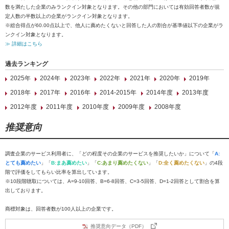
数を満たした企業のみランクイン対象となります。その他の部門においては有効回答者数が規
定人数の半数以上の企業がランクイン対象となります。
※総合得点が60.00点以上で、他人に薦めたくないと回答した人の割合が基準値以下の企業がラ
ンクイン対象となります。
≫ 詳細はこちら
過去ランキング
2025年
2024年
2023年
2022年
2021年
2020年
2019年
2018年
2017年
2016年
2014-2015年
2014年度
2013年度
2012年度
2011年度
2010年度
2009年度
2008年度
推奨意向
調査企業のサービス利用者に、「どの程度その企業のサービスを推奨したいか」について「
A:
とても薦めたい
」「
B:まあ薦めたい
」「
C:あまり薦めたくない
」「
D:全く薦めたくない
」の4段
階で評価をしてもらい比率を算出しています。
※10段階聴取については、A=9-10回答、B=6-8回答、C=3-5回答、D=1-2回答として割合を算
出しております。
商標対象は、回答者数が100人以上の企業です。
推奨意向データ（PDF）