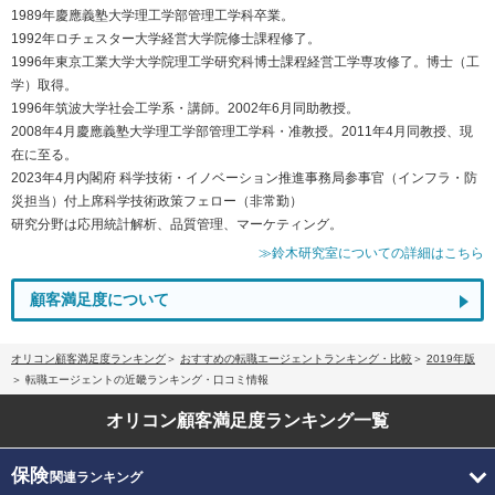
1989年慶應義塾大学理工学部管理工学科卒業。
1992年ロチェスター大学経営大学院修士課程修了。
1996年東京工業大学大学院理工学研究科博士課程経営工学専攻修了。博士（工
学）取得。
1996年筑波大学社会工学系・講師。2002年6月同助教授。
2008年4月慶應義塾大学理工学部管理工学科・准教授。2011年4月同教授、現
在に至る。
2023年4月内閣府 科学技術・イノベーション推進事務局参事官（インフラ・防
災担当）付上席科学技術政策フェロー（非常勤）
研究分野は応用統計解析、品質管理、マーケティング。
≫鈴木研究室についての詳細はこちら
顧客満足度について
オリコン顧客満足度ランキング
おすすめの転職エージェントランキング・比較
2019年版
転職エージェントの近畿ランキング・口コミ情報
オリコン顧客満足度
ランキング一覧
保険
関連ランキング