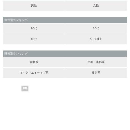
男性
女性
年代別ランキング
20代
30代
40代
50代以上
職種別ランキング
営業系
企画・事務系
IT・クリエイティブ系
技術系
PR