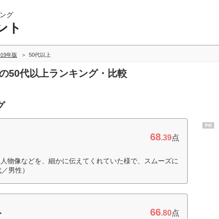
ング
ント
019年版
50代以上
トの50代以上ランキング・比較
グ
PR
68
.39
点
に人物像などを、細かに伝えてくれていた様で、スムーズに
代／男性）
66
ト
.80
点