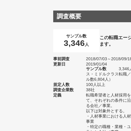
調査概要
サンプル数
この転職エー
3,346
ます。
人
事前調査
2018/07/03～2018/09/1
更新日
2019/01/04
サンプル数
3,3
ス・ミドルクラス転職／
ル数6,804人）
規定人数
100人以上
調査企業数
38社
定義
転職希望者と人材採用を
て、それぞれの条件に沿
る会社／事業。
以下は対象外とする。
・人材事業における人材
事業
・特定の職種・業種・ユ