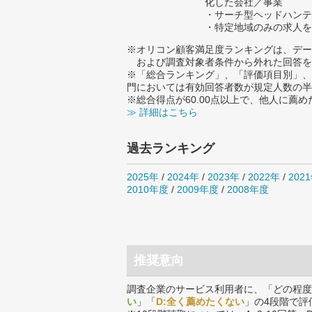
化した会社／事業
・サーチ型ヘッドハンテ
・特定地域のみの求人を
※オリコン顧客満足度ランキングは、デー
および調査対象者条件から外れた回答を
※「総合ランキング」、「評価項目別」、
門においては有効回答者数が規定人数の半
※総合得点が60.00点以上で、他人に
≫ 詳細はこちら
過去ランキング
2025年
/
2024年
/
2023年
/
2022年
/
202
2010年度
/
2009年度
/
2008年度
推奨意向
調査企業のサービス利用者に、「どの程度
い
」「
D:全く薦めたくない
」の4段階で評