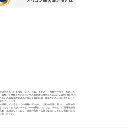
で公開されている情報（文字、写真、イラスト、画像データ等）及びこれ
・編集および構造などについての著作権は株式会社oricon MEに帰属してお
これらの情報を権利者の許可なく無断転載・複製などの二次利用を行うこ
禁じております。
で掲載しているすべての情報やデータは、当社の調査に基づいた結果から
ものとなりますが、サービスへの感想については、サービスの利用者が提
見解・感想となっており、当社の見解・意見ではないことをご理解いただ
ご覧ください。