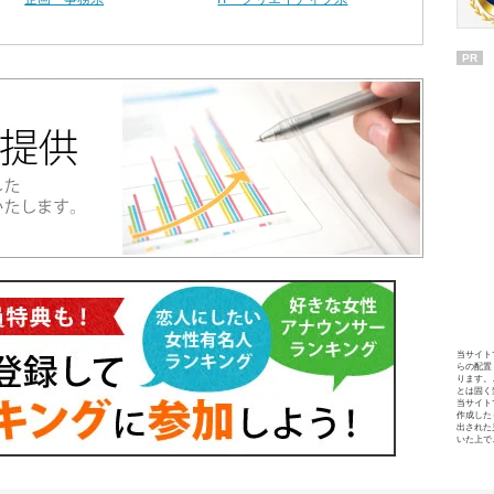
PR
当サイト
らの配置
ります。
とは固く
当サイト
作成した
出された
いた上で