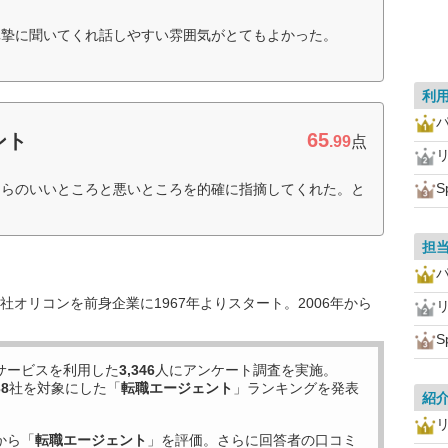
真摯に聞いてくれ話しやすい雰囲気がとてもよかった。
利
65
ント
.99
点
S
ちらのいいところと悪いところを的確に指摘してくれた。と
担
オリコンを前身企業に1967年よりスタート。2006年から
S
サービスを利用した
3,346
人にアンケート調査を実施。
38
社を対象にした「
転職エージェント
」ランキングを発表
紹
から「
転職エージェント
」を評価。さらに回答者の口コミ