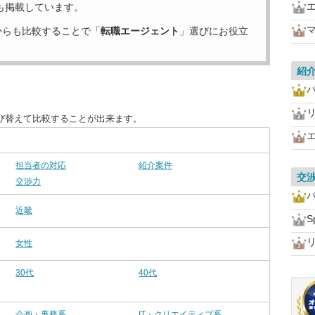
も掲載しています。
からも比較することで「
転職エージェント
」選びにお役立
紹
び替えて比較することが出来ます。
担当者の対応
紹介案件
交
交渉力
近畿
S
女性
30代
40代
企画・事務系
IT・クリエイティブ系