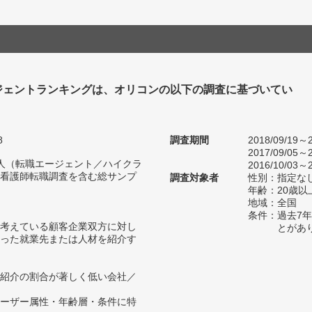
ジェントランキングは、オリコンの以下の調査に基づいてい
8
調査期間
2018/09/19～2
2017/09/05～2
46人（転職エージェント／ハイクラ
2016/10/03～2
看護師転職調査を含む総サンプ
調査対象者
性別：指定な
年齢：20歳以
地域：全国
条件：過去7
考えている顧客企業双方に対し
とがあ
った就業先または人材を紹介す
紹介の割合が著しく低い会社／
ーザー属性・年齢層・条件に特