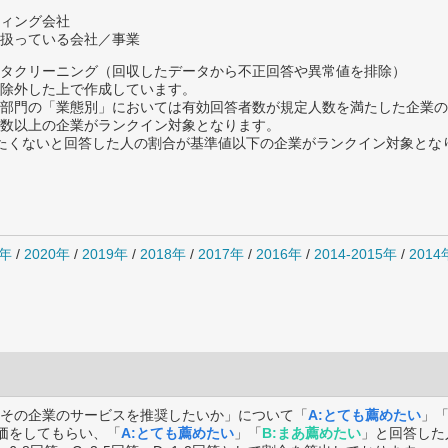
ィング会社
扱っている会社／事業
タクリーニング（回収したデータから不正回答や異常値を排除）
除外した上で作成しています。
部門の「業態別」においては有効回答者数が規定人数を満たした企業の
数以上の企業がランクイン対象となります。
薦めたくないと回答した人の割合が基準値以下の企業がランクイン対象とな
1年
/
2020年
/
2019年
/
2018年
/
2017年
/
2016年
/
2014-2015年
/
201
その企業のサービスを推奨したいか」について「
A:とても薦めたい
」
価をしてもらい、「
A:とても薦めたい
」「
B:まあ薦めたい
」と回答した