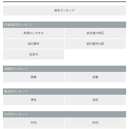
総合ランキング
評価項目別ランキング
利用のしやすさ
担当者の対応
紹介案件
紹介案件の質
交渉力
地域別ランキング
関東
近畿
男女別ランキング
男性
女性
年代別ランキング
20代
30代