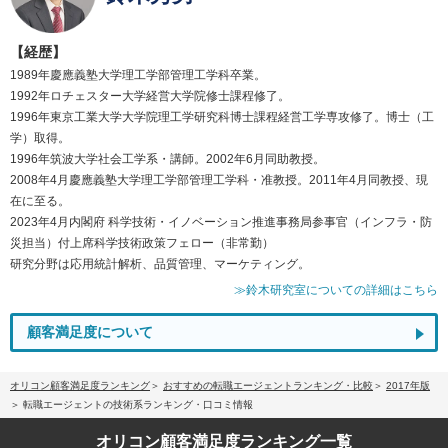
【経歴】
1989年慶應義塾大学理工学部管理工学科卒業。
1992年ロチェスター大学経営大学院修士課程修了。
1996年東京工業大学大学院理工学研究科博士課程経営工学専攻修了。博士（工
学）取得。
1996年筑波大学社会工学系・講師。2002年6月同助教授。
2008年4月慶應義塾大学理工学部管理工学科・准教授。2011年4月同教授、現
在に至る。
2023年4月内閣府 科学技術・イノベーション推進事務局参事官（インフラ・防
災担当）付上席科学技術政策フェロー（非常勤）
研究分野は応用統計解析、品質管理、マーケティング。
≫鈴木研究室についての詳細はこちら
顧客満足度について
オリコン顧客満足度ランキング
おすすめの転職エージェントランキング・比較
2017年版
転職エージェントの技術系ランキング・口コミ情報
オリコン顧客満足度
ランキング一覧