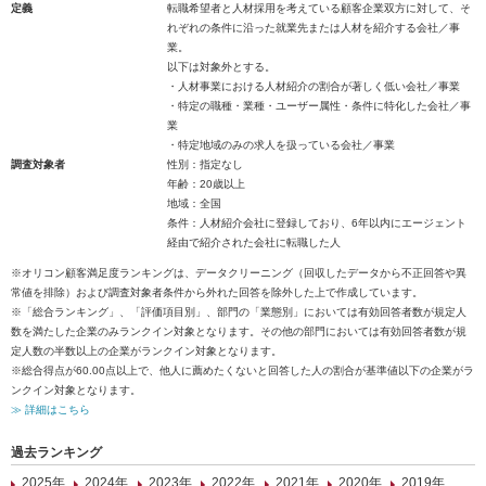
定義
転職希望者と人材採用を考えている顧客企業双方に対して、そ
れぞれの条件に沿った就業先または人材を紹介する会社／事
業。
以下は対象外とする。
・人材事業における人材紹介の割合が著しく低い会社／事業
・特定の職種・業種・ユーザー属性・条件に特化した会社／事
業
・特定地域のみの求人を扱っている会社／事業
調査対象者
性別：指定なし
年齢：20歳以上
地域：全国
条件：人材紹介会社に登録しており、6年以内にエージェント
経由で紹介された会社に転職した人
※オリコン顧客満足度ランキングは、データクリーニング（回収したデータから不正回答や異
常値を排除）および調査対象者条件から外れた回答を除外した上で作成しています。
※「総合ランキング」、「評価項目別」、部門の「業態別」においては有効回答者数が規定人
数を満たした企業のみランクイン対象となります。その他の部門においては有効回答者数が規
定人数の半数以上の企業がランクイン対象となります。
※総合得点が60.00点以上で、他人に薦めたくないと回答した人の割合が基準値以下の企業がラ
ンクイン対象となります。
≫ 詳細はこちら
過去ランキング
2025年
2024年
2023年
2022年
2021年
2020年
2019年