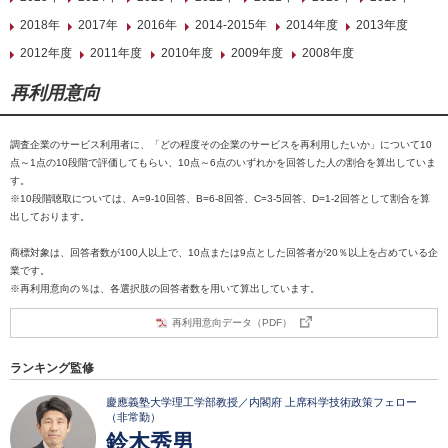
2018年
2017年
2016年
2014-2015年
2014年度
2013年度
2012年度
2011年度
2010年度
2009年度
2008年度
再利用意向
調査企業のサービス利用者に、「どの程度その企業のサービスを再利用したいか」について10
点～1点の10段階で評価してもらい、10点～6点のいずれかを回答した人の割合を算出していま
す。
※10段階聴取については、A=9-10回答、B=6-8回答、C=3-5回答、D=1-2回答として割合を算
出しております。
商標対象は、回答者数が100人以上で、10点または9点とした回答者が20％以上を占めている企
業です。
※再利用意向の％は、各選択肢の回答者数を用いて算出しています。
再利用意向データ（PDF）
ランキング監修
慶應義塾大学理工学部教授／内閣府 上席科学技術政策フェロー
（非常勤）
鈴木秀男