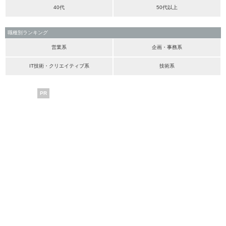
40代
50代以上
職種別ランキング
営業系
企画・事務系
IT技術・クリエイティブ系
技術系
PR