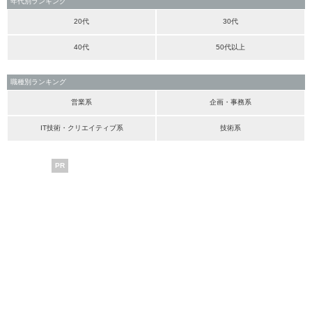
年代別ランキング
20代
30代
40代
50代以上
職種別ランキング
営業系
企画・事務系
IT技術・クリエイティブ系
技術系
PR