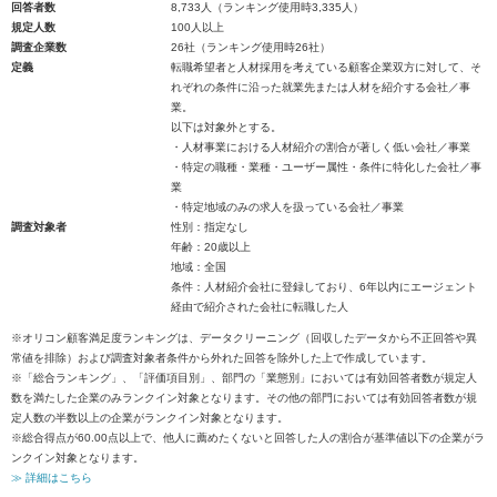
回答者数
8,733人（ランキング使用時3,335人）
規定人数
100人以上
調査企業数
26社（ランキング使用時26社）
定義
転職希望者と人材採用を考えている顧客企業双方に対して、そ
れぞれの条件に沿った就業先または人材を紹介する会社／事
業。
以下は対象外とする。
・人材事業における人材紹介の割合が著しく低い会社／事業
・特定の職種・業種・ユーザー属性・条件に特化した会社／事
業
・特定地域のみの求人を扱っている会社／事業
調査対象者
性別：指定なし
年齢：20歳以上
地域：全国
条件：人材紹介会社に登録しており、6年以内にエージェント
経由で紹介された会社に転職した人
※オリコン顧客満足度ランキングは、データクリーニング（回収したデータから不正回答や異
常値を排除）および調査対象者条件から外れた回答を除外した上で作成しています。
※「総合ランキング」、「評価項目別」、部門の「業態別」においては有効回答者数が規定人
数を満たした企業のみランクイン対象となります。その他の部門においては有効回答者数が規
定人数の半数以上の企業がランクイン対象となります。
※総合得点が60.00点以上で、他人に薦めたくないと回答した人の割合が基準値以下の企業がラ
ンクイン対象となります。
≫ 詳細はこちら