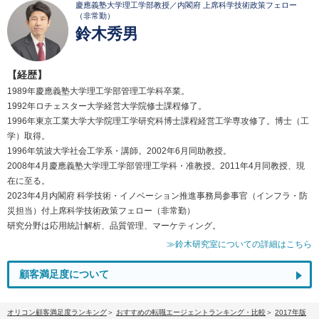
慶應義塾大学理工学部教授／内閣府 上席科学技術政策フェロー
（非常勤）
鈴木秀男
【経歴】
1989年慶應義塾大学理工学部管理工学科卒業。
1992年ロチェスター大学経営大学院修士課程修了。
1996年東京工業大学大学院理工学研究科博士課程経営工学専攻修了。博士（工
学）取得。
1996年筑波大学社会工学系・講師。2002年6月同助教授。
2008年4月慶應義塾大学理工学部管理工学科・准教授。2011年4月同教授、現
在に至る。
2023年4月内閣府 科学技術・イノベーション推進事務局参事官（インフラ・防
災担当）付上席科学技術政策フェロー（非常勤）
研究分野は応用統計解析、品質管理、マーケティング。
≫鈴木研究室についての詳細はこちら
顧客満足度について
オリコン顧客満足度ランキング
おすすめの転職エージェントランキング・比較
2017年版