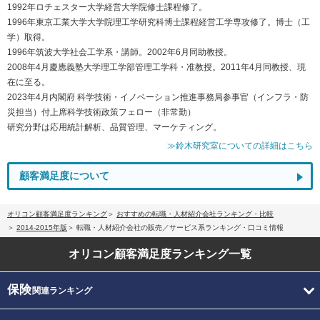
1992年ロチェスター大学経営大学院修士課程修了。
1996年東京工業大学大学院理工学研究科博士課程経営工学専攻修了。博士（工
学）取得。
1996年筑波大学社会工学系・講師。2002年6月同助教授。
2008年4月慶應義塾大学理工学部管理工学科・准教授。2011年4月同教授、現
在に至る。
2023年4月内閣府 科学技術・イノベーション推進事務局参事官（インフラ・防
災担当）付上席科学技術政策フェロー（非常勤）
研究分野は応用統計解析、品質管理、マーケティング。
≫鈴木研究室についての詳細はこちら
顧客満足度について
オリコン顧客満足度ランキング
おすすめの転職・人材紹介会社ランキング・比較
2014-2015年版
転職・人材紹介会社の販売／サービス系ランキング・口コミ情報
オリコン顧客満足度
ランキング一覧
保険
関連ランキング