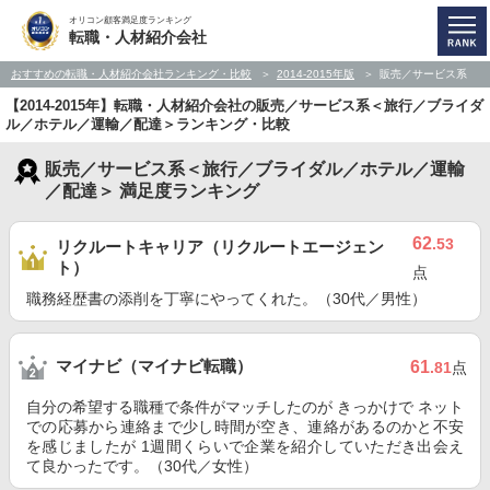
オリコン顧客満足度ランキング
転職・人材紹介会社
おすすめの転職・人材紹介会社ランキング・比較
2014-2015年版
販売／サービス系
【2014-2015年】転職・人材紹介会社の販売／サービス系＜旅行／ブライダ
ル／ホテル／運輸／配達＞ランキング・比較
販売／サービス系＜旅行／ブライダル／ホテル／運輸
／配達＞ 満足度ランキング
62
.53
リクルートキャリア（リクルートエージェン
ト）
点
職務経歴書の添削を丁寧にやってくれた。（30代／男性）
マイナビ（マイナビ転職）
61
.81
点
自分の希望する職種で条件がマッチしたのが きっかけで ネット
での応募から連絡まで少し時間が空き、連絡があるのかと不安
を感じましたが 1週間くらいで企業を紹介していただき出会え
て良かったです。（30代／女性）