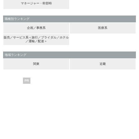
マネージャー・幹部時
職種別ランキング
企画／事務系
医療系
販売／サービス系＜旅行／ブライダル／ホテル
／運輸／配達＞
地域ランキング
関東
近畿
PR