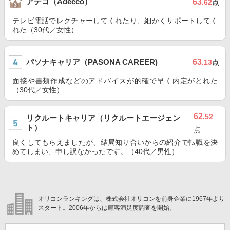
アデコ（Adecco）
63
.62
点
テレビ電話でレクチャーしてくれたり、細かくサポートしてく
れた（30代／女性）
パソナキャリア（PASONA CAREER)
63
.13
点
面接や書類作成などのアドバイスが的確で早く内定がとれた
（30代／女性）
62
.52
リクルートキャリア（リクルートエージェン
ト）
点
良くしてもらえましたが、結局知り合いからの紹介で転職を決
めてしまい、申し訳なかったです。（40代／男性）
オリコンランキングは、株式会社オリコンを前身企業に1967年より
スタート。2006年からは顧客満足度調査を開始。