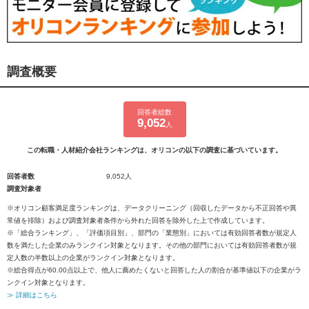
調査概要
回答者総数
9,052
人
この転職・人材紹介会社ランキングは、オリコンの以下の調査に基づいています。
回答者数
9,052人
調査対象者
※オリコン顧客満足度ランキングは、データクリーニング（回収したデータから不正回答や異
常値を排除）および調査対象者条件から外れた回答を除外した上で作成しています。
※「総合ランキング」、「評価項目別」、部門の「業態別」においては有効回答者数が規定人
数を満たした企業のみランクイン対象となります。その他の部門においては有効回答者数が規
定人数の半数以上の企業がランクイン対象となります。
※総合得点が60.00点以上で、他人に薦めたくないと回答した人の割合が基準値以下の企業がラ
ンクイン対象となります。
≫ 詳細はこちら