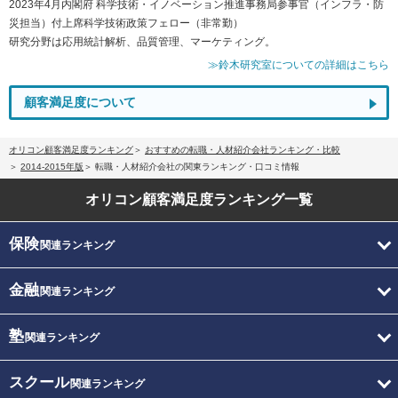
2023年4月内閣府 科学技術・イノベーション推進事務局参事官（インフラ・防
災担当）付上席科学技術政策フェロー（非常勤）
研究分野は応用統計解析、品質管理、マーケティング。
≫鈴木研究室についての詳細はこちら
顧客満足度について
オリコン顧客満足度ランキング
おすすめの転職・人材紹介会社ランキング・比較
2014-2015年版
転職・人材紹介会社の関東ランキング・口コミ情報
オリコン顧客満足度
ランキング一覧
保険
関連ランキング
金融
関連ランキング
塾
関連ランキング
スクール
関連ランキング