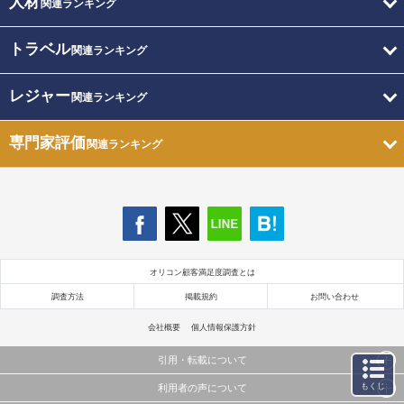
人材
関連ランキング
トラベル
関連ランキング
レジャー
関連ランキング
専門家評価
関連ランキング
オリコン顧客満足度調査とは
調査方法
掲載規約
お問い合わせ
会社概要
個人情報保護方針
引用・転載について
もくじ
利用者の声について
当サイトで公開されている情報（文字、写真、イラスト、画像データ等）及びこれらの配置・