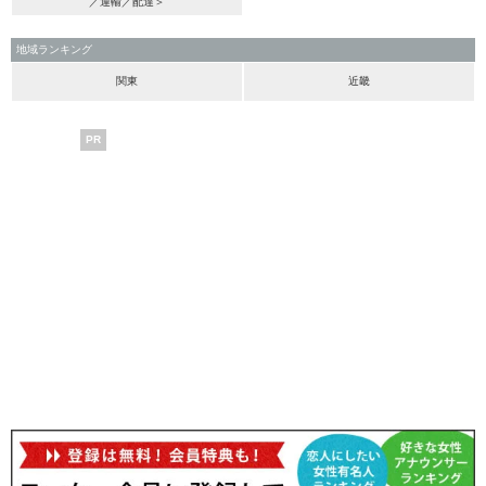
／運輸／配達＞
地域ランキング
関東
近畿
PR