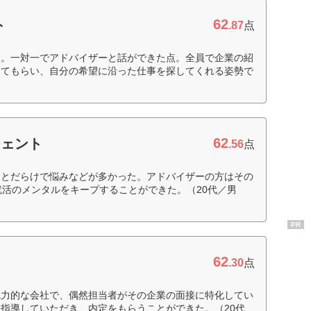
62
ト
.87
点
点。一対一でアドバイザーと話ができた点。全員で企業の紹
してもらい、自分の希望に沿った仕事を探してくれる姿勢で
62
ジェント
.56
点
ことだらけで悩みなどが多かった。アドバイザーの方はその
就活のメンタルをキープすることができた。（20代／男
PR
62
.30
点
魅力的な会社で、偶然担当者がその企業の面接に特化してい
指導していただき、内定をもらうことができた。（20代