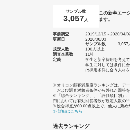
サンプル数
この新卒エー
3,057
ます。
人
事前調査
2019/12/15～2020/04/0
更新日
2020/08/03
サンプル数
3,0
規定人数
100人以上
調査企業数
11社
定義
学生と新卒採用を考えて
学生に対しては条件に合
は採用条件に合う人材を
※オリコン顧客満足度ランキングは、デー
および調査対象者条件から外れた回答を
※「総合ランキング」、「評価項目別」、
門においては有効回答者数が規定人数の半
※総合得点が60.00点以上で、他人に
≫ 詳細はこちら
過去ランキング