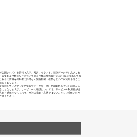
で公開されている情報（文字、写真、イラスト、画像データ等）及びこれ
・編集および構造などについての著作権は株式会社oricon MEに帰属してお
これらの情報を権利者の許可なく無断転載・複製などの二次利用を行うこ
禁じております。
で掲載しているすべての情報やデータは、当社の調査に基づいた結果から
ものとなりますが、サービスへの感想については、サービスの利用者が提
見解・感想となっており、当社の見解・意見ではないことをご理解いただ
ご覧ください。