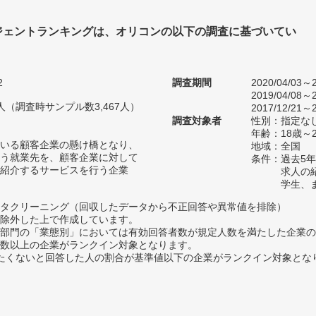
ジェントランキングは、オリコンの以下の調査に基づいてい
2
調査期間
2020/04/03～2
2019/04/08～2
57人（調査時サンプル数3,467人）
2017/12/21～2
調査対象者
性別：指定な
年齢：18歳～
いる顧客企業の懸け橋となり、
地域：全国
う就業先を、顧客企業に対して
条件：過去5
紹介するサービスを行う企業
求人の
学生、
タクリーニング（回収したデータから不正回答や異常値を排除）
除外した上で作成しています。
部門の「業態別」においては有効回答者数が規定人数を満たした企業の
数以上の企業がランクイン対象となります。
薦めたくないと回答した人の割合が基準値以下の企業がランクイン対象とな