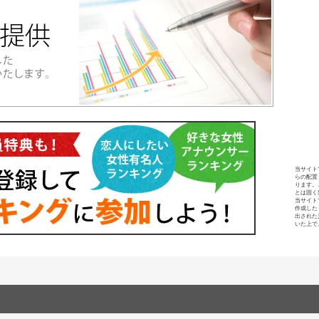
当サイト
らの配置
ります。
とは固く
当サイト
作成した
出された
いた上で