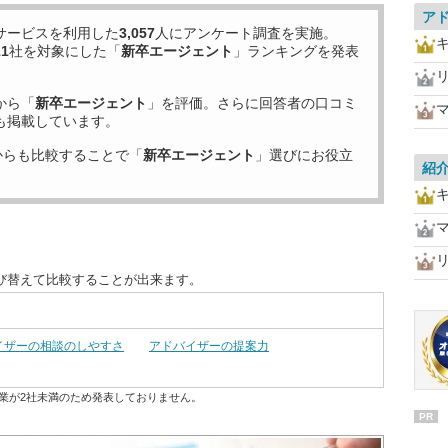
ア
サービスを利用した
3,057
人にアンケート調査を実施。
11
社を対象にした「
新卒エージェント
」ランキングを発表
から「
新卒エージェント
」を評価。さらに回答者の口コミ
も掲載しています。
からも比較することで「
新卒エージェント
」選びにお役立
紹
び替えて比較することが出来ます。
イザーの相談のしやすさ
アドバイザーの提案力
業が2社未満のため発表しておりません。
PR