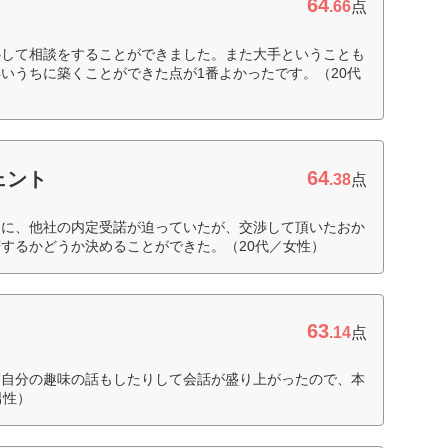
64
.66
点
心して相談をすることができました。また大手ということも
いうちに築くことができた点が1番よかったです。（20代
64
ェント
.38
点
きに、他社の内定受諾が迫っていたが、交渉して頂いたおか
するかどうか決めることができた。（20代／女性）
63
ト
.14
点
し自分の趣味の話もしたりして会話が盛り上がったので、本
男性）