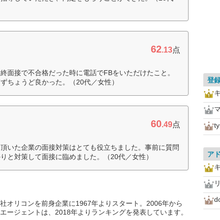
62
.13
点
終面接で不合格だった時に電話でFBをいただけたこと。
登
ずちょうど良かった。（20代／女性）
60
.49
点
t
て頂いた企業の面接対策はとても役立ちました。事前に質問
ア
りと対策して面接に臨めました。（20代／女性）
d
オリコンを前身企業に1967年よりスタート。2006年から
エージェントは、2018年よりランキングを発表しています。