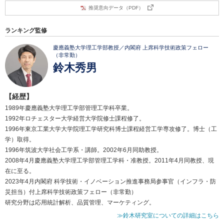
推奨意向データ（PDF）
ランキング監修
慶應義塾大学理工学部教授／内閣府 上席科学技術政策フェロー
（非常勤）
鈴木秀男
【経歴】
1989年慶應義塾大学理工学部管理工学科卒業。
1992年ロチェスター大学経営大学院修士課程修了。
1996年東京工業大学大学院理工学研究科博士課程経営工学専攻修了。博士（工
学）取得。
1996年筑波大学社会工学系・講師。2002年6月同助教授。
2008年4月慶應義塾大学理工学部管理工学科・准教授。2011年4月同教授、現
在に至る。
2023年4月内閣府 科学技術・イノベーション推進事務局参事官（インフラ・防
災担当）付上席科学技術政策フェロー（非常勤）
研究分野は応用統計解析、品質管理、マーケティング。
≫鈴木研究室についての詳細はこちら