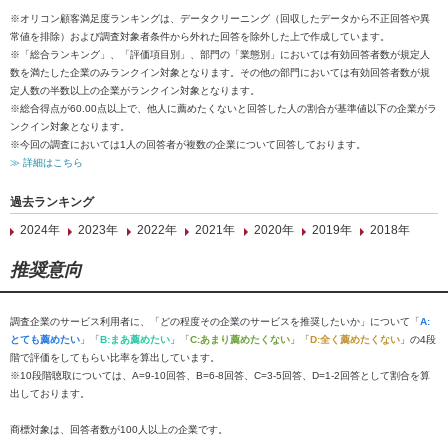
※オリコン顧客満足度ランキングは、データクリーニング（回収したデータから不正回答や異
常値を排除）および調査対象者条件から外れた回答を除外した上で作成しています。
※「総合ランキング」、「評価項目別」、部門の「業態別」においては有効回答者数が規定人
数を満たした企業のみランクイン対象となります。その他の部門においては有効回答者数が規
定人数の半数以上の企業がランクイン対象となります。
※総合得点が60.00点以上で、他人に薦めたくないと回答した人の割合が基準値以下の企業がラ
ンクイン対象となります。
※今回の調査においては1人の回答者が複数の企業について回答しております。
≫ 詳細はこちら
過去ランキング
2024年
2023年
2022年
2021年
2020年
2019年
2018年
推奨意向
調査企業のサービス利用者に、「どの程度その企業のサービスを推奨したいか」について「
A:
とても薦めたい
」「
B:まあ薦めたい
」「
C:あまり薦めたくない
」「
D:全く薦めたくない
」の4段
階で評価をしてもらい比率を算出しています。
※10段階聴取については、A=9-10回答、B=6-8回答、C=3-5回答、D=1-2回答として割合を算
出しております。
商標対象は、回答者数が100人以上の企業です。