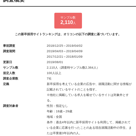
サンプル数
2,110
人
この新卒採用サイトランキングは、オリコンの以下の調査に基づいています。
事前調査
2018/12/25～2019/04/02
調査期間
2019/04/03～2019/04/09
2017/12/21～2018/01/09
更新日
2019/08/01
サンプル数
2,110人（調査時サンプル数2,364人）
規定人数
100人以上
調査企業数
7社
定義
新卒採用を考えている企業の広告や、就職活動に関する情報が
記載されているサイトのことを指す。
※他社に掲載している求人を載せているサイトは対象外とす
る。
調査対象者
性別：指定なし
年齢：18歳～29歳
地域：全国
条件：過去4年以内に新卒採用サイトを利用して、掲載されて
いる企業に応募を行ったことのある現在就職活動中の学生、ま
たは卒業後3年以内の人。