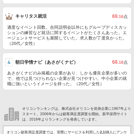
キャリタス就活
69
.16
点
適度なイベント回数。合同説明会以外にもグループディスカッ
ションの練習など就活に関するイベントがたくさんあった。エ
ージェントサービスも展開していた。求人数が丁度良かった。
（20代／女性）
朝日学情ナビ（あさがくナビ）
68
.16
点
あさがくナビのみ掲載の企業があり、しかも優良企業が多いの
で、他では見つけられない企業が見つけやすい。中小企業の就
職に強いというイメージを持った。（20代／女性）
オリコンランキングは、株式会社オリコンを前身企業に1967年より
スタート。2006年からは顧客満足度調査を開始。新卒採用サイト
は、2018年よりランキングを発表しています。
オリコン顧客満足度調査では、実際にサービスを利用した
2,110
人にアンケ