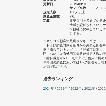
更新日
2019/08/01
サンプル数
2,1
規定人数
100人以上
調査企業数
7社
定義
新卒採用を考えている企
情報が記載されているサ
※他社に掲載している求
とする。
※オリコン顧客満足度ランキングは、デー
および調査対象者条件から外れた回答を
※「総合ランキング」、「評価項目別」、
門においては有効回答者数が規定人数の半
※総合得点が60.00点以上で、他人に
※今回の調査においては1人の回答者が複
≫ 詳細はこちら
過去ランキング
2024年
/
2023年
/
2022年
/
2021年
/
202