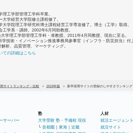
大学理工学部管理工学科卒業。
ター大学経営大学院修士課程修了。
大学大学院理工学研究科博士課程経営工学専攻修了。博士（工学）取得。
社会工学系・講師。2002年6月同助教授。
義塾大学理工学部管理工学科・准教授。2011年4月同教授、現在に至る。
府 科学技術・イノベーション推進事務局参事官（インフラ・防災担当）
計解析、品質管理、マーケティング。
いての詳細はこちら
用サイトランキング・比較
2019年版
新卒採用サイトの登録のしやすさランキング
塾
人材
ーサーバー
大学受験 塾・予備校 現役
就活エージェン
└
首都圏
｜
東海
｜
近畿
就活サイト