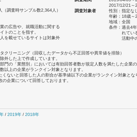
2017/12/21～2
10人（調査時サンプル数2,364人）
調査対象者
性別：指定な
年齢：18歳～
地域：全国
業の広告や、就職活動に関する
条件：過去4
イトのことを指す。
れてい
人を載せているサイトは対象外
活動中
タクリーニング（回収したデータから不正回答や異常値を排除）
除外した上で作成しています。
部門の「業態別」においては有効回答者数が規定人数を満たした企業の
数以上の企業がランクイン対象となります。
薦めたくないと回答した人の割合が基準値以下の企業がランクイン対象とな
数の企業について回答しております。
0年
/
2019年
/
2018年