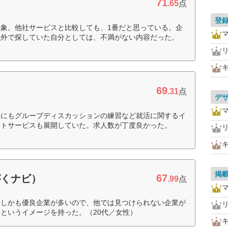
71
.65
点
登
象。他社サービスと比較しても、1番だと思っている。企
以外で探していた自分としては、不満がない内容だった。
69
.31
点
デ
外にもグループディスカッションの練習など就活に関するイ
ントサービスも展開していた。求人数が丁度良かった。
掲
67
がくナビ）
.99
点
、しかも優良企業が多いので、他では見つけられない企業が
というイメージを持った。（20代／女性）