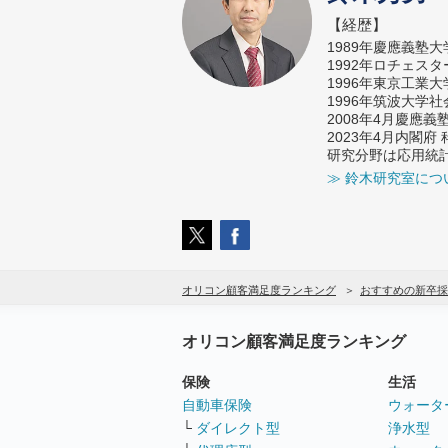
【経歴】
1989年慶應義塾
1992年ロチェス
1996年東京工業
1996年筑波大学
2008年4月慶應
2023年4月内閣
研究分野は応用統
≫ 鈴木研究室につ
オリコン顧客満足度ランキング
おすすめの新卒採
オリコン顧客満足度ランキング
保険
生活
自動車保険
ウォータ
└
ダイレクト型
浄水型