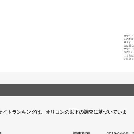
当サイト
らの配置
ります。
とは固く
当サイト
作成した
出された
いた上で
サイトランキングは、オリコンの以下の調査に基づいていま
2
調査期間
2019/04/03～2