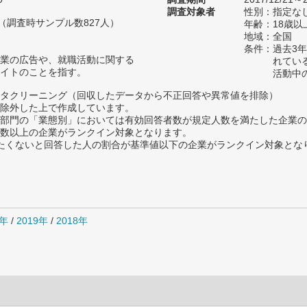
調査対象者
性別：指定な
人（調査時サンプル数827人）
年齢：18歳以
地域：全国
条件：過去3
業の広告や、就職活動に関する
れてい
イトのことを指す。
活動中
タクリーニング（回収したデータから不正回答や異常値を排除）
除外した上で作成しています。
部門の「業態別」においては有効回答者数が規定人数を満たした企業の
数以上の企業がランクイン対象となります。
薦めたくないと回答した人の割合が基準値以下の企業がランクイン対象とな
0年
/
2019年
/
2018年