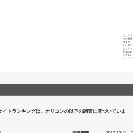
当サイト
らの配置
ります。
とは固く
当サイト
作成した
出された
いた上で
サイトランキングは、オリコンの以下の調査に基づいていま
0
調査期間
2017/12/21～2