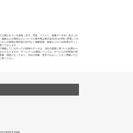
で公開されている情報（文字、写真、イラスト、画像データ等）及びこれ
・編集および構造などについての著作権は株式会社oricon MEに帰属してお
これらの情報を権利者の許可なく無断転載・複製などの二次利用を行うこ
禁じております。
で掲載しているすべての情報やデータは、当社の調査に基づいた結果から
ものとなりますが、サービスへの感想については、サービスの利用者が提
見解・感想となっており、当社の見解・意見ではないことをご理解いただ
ご覧ください。
018/01/09