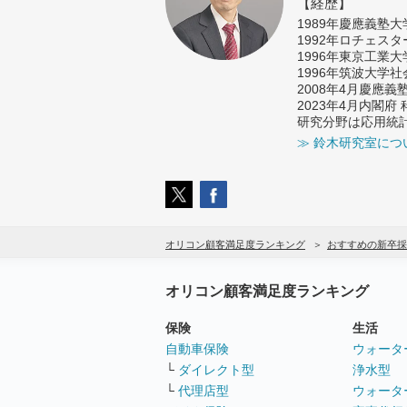
【経歴】
1989年慶應義塾
1992年ロチェス
1996年東京工業
1996年筑波大学
2008年4月慶應
2023年4月内閣
研究分野は応用統
≫ 鈴木研究室につ
オリコン顧客満足度ランキング
おすすめの新卒採
オリコン顧客満足度ランキング
保険
生活
自動車保険
ウォータ
└
ダイレクト型
浄水型
└
代理店型
ウォータ