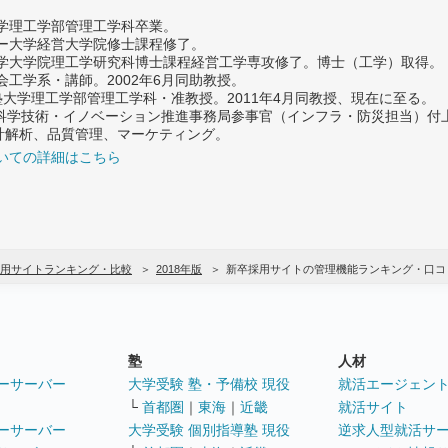
大学理工学部管理工学科卒業。
ター大学経営大学院修士課程修了。
大学大学院理工学研究科博士課程経営工学専攻修了。博士（工学）取得。
社会工学系・講師。2002年6月同助教授。
義塾大学理工学部管理工学科・准教授。2011年4月同教授、現在に至る。
府 科学技術・イノベーション推進事務局参事官（インフラ・防災担当）
計解析、品質管理、マーケティング。
いての詳細はこちら
用サイトランキング・比較
2018年版
新卒採用サイトの管理機能ランキング・口コ
塾
人材
ーサーバー
大学受験 塾・予備校 現役
就活エージェン
└
首都圏
｜
東海
｜
近畿
就活サイト
ーサーバー
大学受験 個別指導塾 現役
逆求人型就活サ