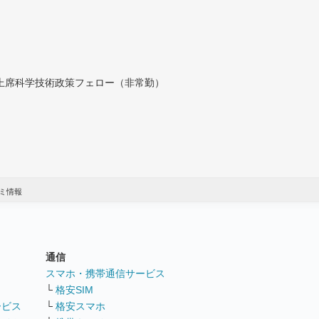
付上席科学技術政策フェロー（非常勤）
ミ情報
通信
ト
スマホ・携帯通信サービス
└
格安SIM
ービス
└
格安スマホ