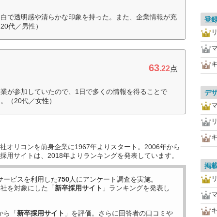
と白で透明感や清らかな印象を持った。また、企業情報が充
登
20代／男性）
63
.22
点
業が参加していたので、1日で多くの情報を得ることで
デ
。（20代／女性）
オリコンを前身企業に1967年よりスタート。2006年から
採用サイトは、2018年よりランキングを発表しています。
掲
サービスを利用した
750
人にアンケート調査を実施。
8
社を対象にした「
新卒採用サイト
」ランキングを発表し
から「
新卒採用サイト
」を評価。さらに回答者の口コミや