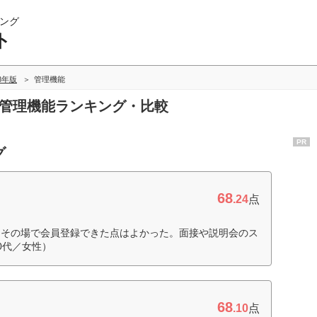
ング
ト
18年版
管理機能
の管理機能ランキング・比較
PR
グ
68
.24
点
、その場で会員登録できた点はよかった。面接や説明会のス
0代／女性）
68
.10
点