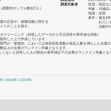
調査対象者
性別：指定な
人（調査時サンプル数827人）
年齢：18歳以
地域：全国
条件：過去3
業の広告や、就職活動に関する
れてい
イトのことを指す。
活動中
タクリーニング（回収したデータから不正回答や異常値を排除）
除外した上で作成しています。
部門の「業態別」においては有効回答者数が規定人数を満たした企業の
数以上の企業がランクイン対象となります。
薦めたくないと回答した人の割合が基準値以下の企業がランクイン対象とな
0年
/
2019年
/
2018年