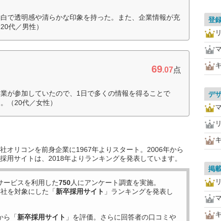
と白で透明感や清らかな印象を持った。また、企業情報が充
登
20代／男性）
69
.07
点
業が参加していたので、1日で多くの情報を得ることで
デ
。（20代／女性）
オリコンを前身企業に1967年よりスタート。2006年から
採用サイトは、2018年よりランキングを発表しています。
掲
サービスを利用した
750
人にアンケート調査を実施。
8
社を対象にした「
新卒採用サイト
」ランキングを発表し
から「
新卒採用サイト
」を評価。さらに回答者の口コミや