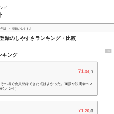
ング
ト
18年版
登録のしやすさ
の登録のしやすさランキング・比較
PR
ンキング
71
.34
点
、その場で会員登録できた点はよかった。面接や説明会のス
0代／女性）
71
.20
点