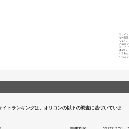
当サイト
らの配置
ります。
とは固く
当サイト
作成した
出された
いた上で
サイトランキングは、オリコンの以下の調査に基づいていま
0
調査期間
2017/12/21～2