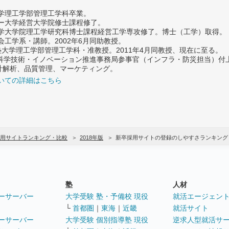
大学理工学部管理工学科卒業。
ター大学経営大学院修士課程修了。
大学大学院理工学研究科博士課程経営工学専攻修了。博士（工学）取得。
社会工学系・講師。2002年6月同助教授。
義塾大学理工学部管理工学科・准教授。2011年4月同教授、現在に至る。
府 科学技術・イノベーション推進事務局参事官（インフラ・防災担当）
計解析、品質管理、マーケティング。
いての詳細はこちら
用サイトランキング・比較
2018年版
新卒採用サイトの登録のしやすさランキング
塾
人材
ーサーバー
大学受験 塾・予備校 現役
就活エージェン
└
首都圏
｜
東海
｜
近畿
就活サイト
ーサーバー
大学受験 個別指導塾 現役
逆求人型就活サ