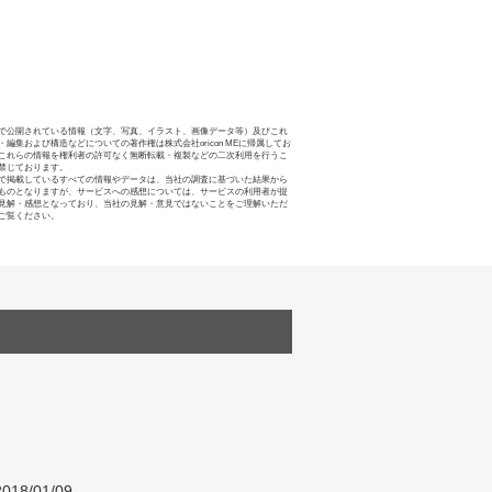
で公開されている情報（文字、写真、イラスト、画像データ等）及びこれ
・編集および構造などについての著作権は株式会社oricon MEに帰属してお
これらの情報を権利者の許可なく無断転載・複製などの二次利用を行うこ
禁じております。
で掲載しているすべての情報やデータは、当社の調査に基づいた結果から
ものとなりますが、サービスへの感想については、サービスの利用者が提
見解・感想となっており、当社の見解・意見ではないことをご理解いただ
ご覧ください。
018/01/09