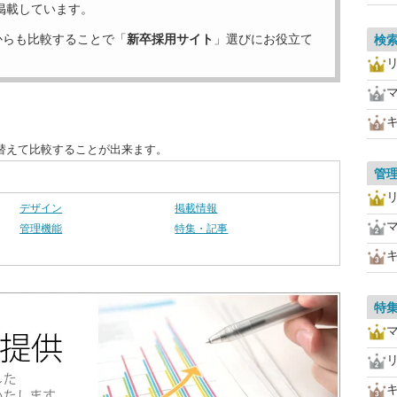
掲載しています。
からも比較することで「
新卒採用サイト
」選びにお役立て
検
替えて比較することが出来ます。
管
デザイン
掲載情報
管理機能
特集・記事
特