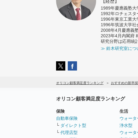
【経歴】
1989年慶應義塾
1992年ロチェス
1996年東京工業
1996年筑波大学
2008年4月慶應
2023年4月内閣
研究分野は応用統
≫ 鈴木研究室につ
オリコン顧客満足度ランキング
おすすめの新卒採
オリコン顧客満足度ランキング
保険
生活
自動車保険
ウォータ
└
ダイレクト型
浄水型
└
代理店型
ウォータ