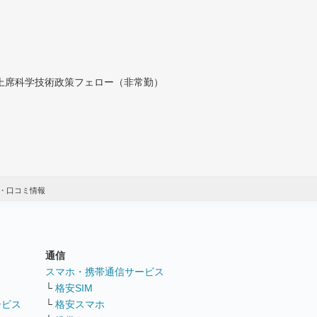
付上席科学技術政策フェロー（非常勤）
・口コミ情報
通信
ト
スマホ・携帯通信サービス
└
格安SIM
ービス
└
格安スマホ