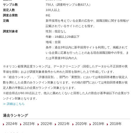
サンプル数
750人（調査時サンプル数827人）
規定人数
100人以上
調査企業数
8社
定義
新卒採用を考えている企業の広告や、就職活動に関する情報が
記載されているサイトのことを指す。
調査対象者
性別：指定なし
年齢：18歳以上29歳以下
地域：全国
条件：過去3年以内に新卒採用サイトを利用して、掲載されて
いる企業に応募を行ったことのある現在就職活動中の学生、ま
たは卒業後3年以内の人
※オリコン顧客満足度ランキングは、データクリーニング（回収したデータから不正回答や異
常値を排除）および調査対象者条件から外れた回答を除外した上で作成しています。
※「総合ランキング」、「評価項目別」、部門の「業態別」においては有効回答者数が規定人
数を満たした企業のみランクイン対象となります。その他の部門においては有効回答者数が規
定人数の半数以上の企業がランクイン対象となります。
※総合得点が60.00点以上で、他人に薦めたくないと回答した人の割合が基準値以下の企業がラ
ンクイン対象となります。
≫ 詳細はこちら
過去ランキング
2024年
2023年
2022年
2021年
2020年
2019年
2018年