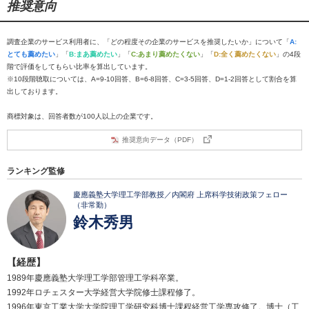
推奨意向
調査企業のサービス利用者に、「どの程度その企業のサービスを推奨したいか」について「
A:
とても薦めたい
」「
B:まあ薦めたい
」「
C:あまり薦めたくない
」「
D:全く薦めたくない
」の4段
階で評価をしてもらい比率を算出しています。
※10段階聴取については、A=9-10回答、B=6-8回答、C=3-5回答、D=1-2回答として割合を算
出しております。
商標対象は、回答者数が100人以上の企業です。
推奨意向データ（PDF）
ランキング監修
慶應義塾大学理工学部教授／内閣府 上席科学技術政策フェロー
（非常勤）
鈴木秀男
【経歴】
1989年慶應義塾大学理工学部管理工学科卒業。
1992年ロチェスター大学経営大学院修士課程修了。
1996年東京工業大学大学院理工学研究科博士課程経営工学専攻修了。博士（工