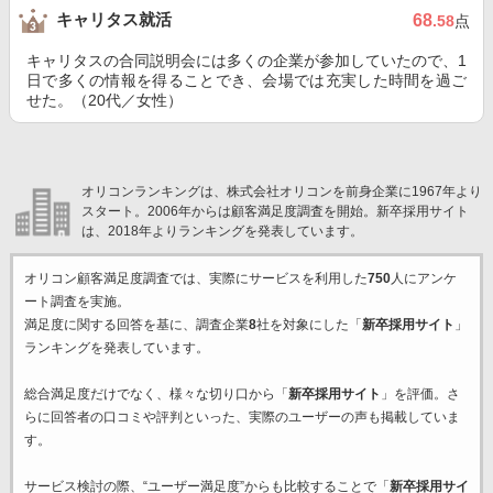
キャリタス就活
68
.58
点
キャリタスの合同説明会には多くの企業が参加していたので、1
日で多くの情報を得ることでき、会場では充実した時間を過ご
せた。（20代／女性）
オリコンランキングは、株式会社オリコンを前身企業に1967年より
スタート。2006年からは顧客満足度調査を開始。新卒採用サイト
は、2018年よりランキングを発表しています。
オリコン顧客満足度調査では、実際にサービスを利用した
750
人にアンケ
ート調査を実施。
満足度に関する回答を基に、調査企業
8
社を対象にした「
新卒採用サイト
」
ランキングを発表しています。
総合満足度だけでなく、様々な切り口から「
新卒採用サイト
」を評価。さ
らに回答者の口コミや評判といった、実際のユーザーの声も掲載していま
す。
サービス検討の際、“ユーザー満足度”からも比較することで「
新卒採用サイ