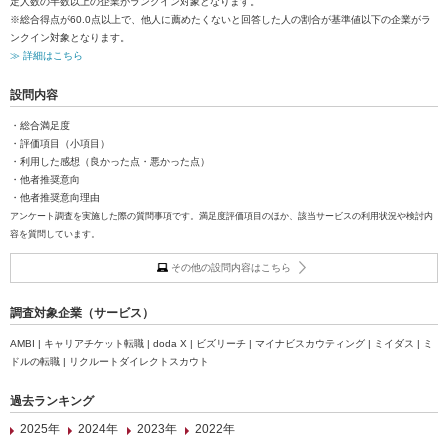
定人数の半数以上の企業がランクイン対象となります。
※総合得点が60.0点以上で、他人に薦めたくないと回答した人の割合が基準値以下の企業がラ
ンクイン対象となります。
≫ 詳細はこちら
設問内容
・総合満足度
・評価項目（小項目）
・利用した感想（良かった点・悪かった点）
・他者推奨意向
・他者推奨意向理由
アンケート調査を実施した際の質問事項です。満足度評価項目のほか、該当サービスの利用状況や検討内
容を質問しています。
その他の設問内容はこちら
調査対象企業（サービス）
AMBI | キャリアチケット転職 | doda X | ビズリーチ | マイナビスカウティング | ミイダス | ミ
ドルの転職 | リクルートダイレクトスカウト
過去ランキング
2025年
2024年
2023年
2022年