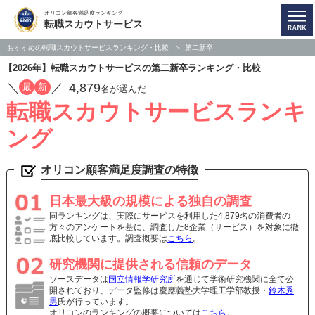
オリコン顧客満足度ランキング
転職スカウトサービス
おすすめの転職スカウトサービスランキング・比較
第二新卒
【2026年】転職スカウトサービスの第二新卒ランキング・比較
／
／
4,879
最
新
名が選んだ
転職スカウトサービスランキ
ング
オリコン顧客満足度調査の特徴
日本最大級の規模による独自の調査
同ランキングは、実際にサービスを利用した4,879名の消費者の
方々のアンケートを基に、調査した8企業（サービス）を対象に徹
底比較しています。調査概要は
こちら
。
研究機関に提供される信頼のデータ
ソースデータは
国立情報学研究所
を通じて学術研究機関に全て公
開されており、データ監修は慶應義塾大学理工学部教授・
鈴木秀
男
氏が行っています。
オリコンのランキングの概要については
こちら
。