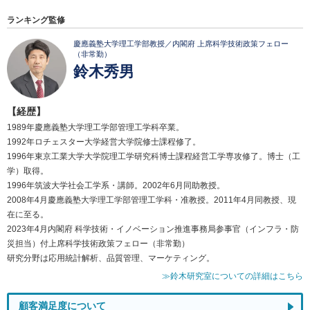
ランキング監修
慶應義塾大学理工学部教授／内閣府 上席科学技術政策フェロー
（非常勤）
鈴木秀男
【経歴】
1989年慶應義塾大学理工学部管理工学科卒業。
1992年ロチェスター大学経営大学院修士課程修了。
1996年東京工業大学大学院理工学研究科博士課程経営工学専攻修了。博士（工
学）取得。
1996年筑波大学社会工学系・講師。2002年6月同助教授。
2008年4月慶應義塾大学理工学部管理工学科・准教授。2011年4月同教授、現
在に至る。
2023年4月内閣府 科学技術・イノベーション推進事務局参事官（インフラ・防
災担当）付上席科学技術政策フェロー（非常勤）
研究分野は応用統計解析、品質管理、マーケティング。
≫鈴木研究室についての詳細はこちら
顧客満足度について