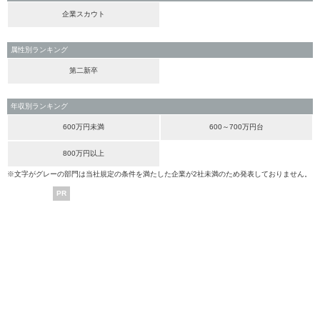
企業スカウト
属性別ランキング
第二新卒
年収別ランキング
600万円未満
600～700万円台
800万円以上
※文字がグレーの部門は当社規定の条件を満たした企業が2社未満のため発表しておりません。
PR