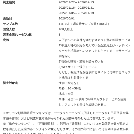
調査期間
2026/01/27～2026/02/13
2025/01/16～2025/01/31
2024/01/05～2024/01/19
更新日
2026/06/01
サンプル数
4,879人（調査時サンプル数5,866人）
規定人数
100人以上
調査企業(サービス)数
8
定義
以下すべての条件を満たすスカウト型の転職サービス
1)中途人材の採用を考えている企業およびヘッドハン
ターから求職者へのスカウトを主とする ※サービス
別を除く
2)複数の職種・業種を扱っている
3)Webサイトで提供している
ただし、転職情報を提供するサイトに付帯するスカウ
ト機能は対象外とする
調査対象者
性別：指定なし
年齢：20～59歳
地域：全国
条件：過去5年以内に転職スカウトサービスを使用
し、スカウトを受けた経験のある人
※オリコン顧客満足度ランキングは、データクリーニング（回収したデータから不正回答や異
常値を排除）および調査対象者条件から外れた回答を除外した上で作成しています。
※「総合ランキング」、「評価項目別」、部門の「業態別」においては有効回答者数が規定人
数を満たした企業のみランクイン対象となります。その他の部門においては有効回答者数が規