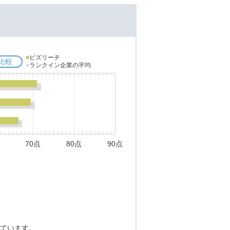
■
ビズリーチ
比較
■
ランクイン企業の平均
70点
80点
90点
ています。