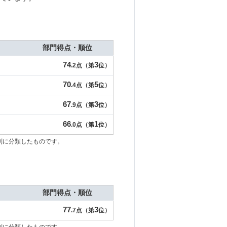
部門得点・順位
74
3
.2点（第
位）
70
5
.4点（第
位）
67
3
.9点（第
位）
66
1
.0点（第
位）
別に分類したものです。
部門得点・順位
77
3
.7点（第
位）