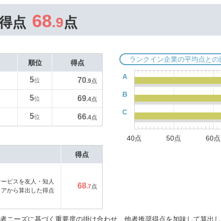
68
得点
.9
点
ランクイン企業の平均点との
順位
得点
A
5
70
位
.9
点
B
5
69
位
.4
点
C
5
66
位
.4
点
40点
50点
60点
得点
サービスを友人・知人
68
.7
点
コアから算出した得点
者ニーズに基づく重要度の掛け合わせ、他者推奨得点を加味して算出し