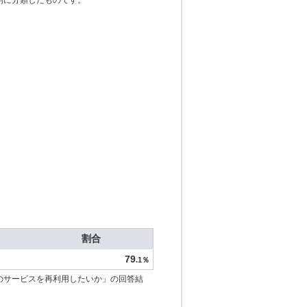
別に分類したものです。
割合
79
.1％
のサービスを再利用したいか」の回答結