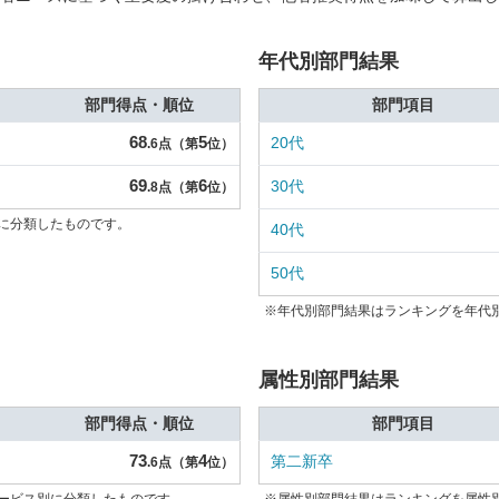
年代別部門結果
部門得点・順位
部門項目
68
5
20代
.6点（第
位）
69
6
30代
.8点（第
位）
に分類したものです。
40代
50代
※年代別部門結果はランキングを年代
属性別部門結果
部門得点・順位
部門項目
73
4
第二新卒
.6点（第
位）