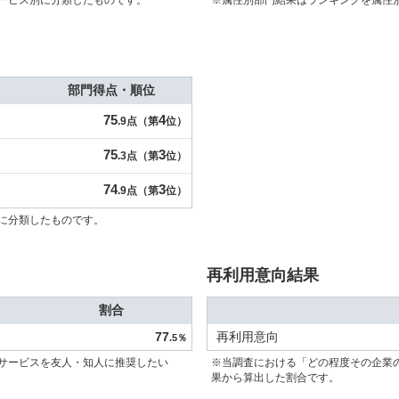
ービス別に分類したものです。
※属性別部門結果はランキングを属性
部門得点・順位
75
4
.9点（第
位）
75
3
.3点（第
位）
74
3
.9点（第
位）
に分類したものです。
再利用意向結果
割合
77
再利用意向
.5％
サービスを友人・知人に推奨したい
※当調査における「どの程度その企業
果から算出した割合です。