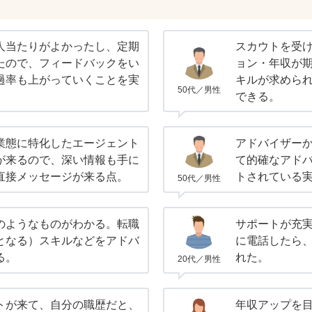
人当たりがよかったし、定期
スカウトを受
たので、フィードバックをい
ョン・年収が
過率も上がっていくことを実
キルが求めら
50代／男性
できる。
業態に特化したエージェント
アドバイザー
が来るので、深い情報も手に
て的確なアド
直接メッセージが来る点。
トされている
50代／男性
のようなものがわかる。転職
サポートが充
となる）スキルなどをアドバ
に電話したら
る。
れた。
20代／男性
トが来て、自分の職歴だと、
年収アップを