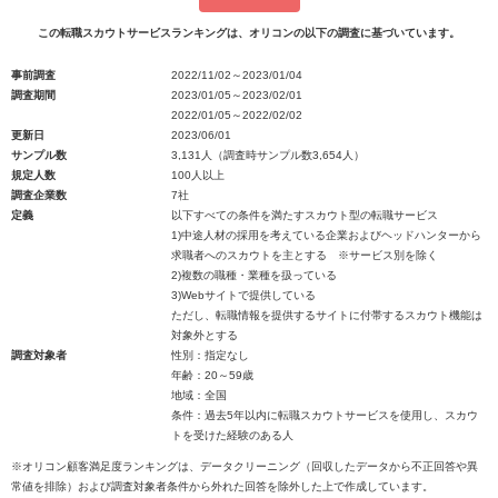
この転職スカウトサービスランキングは、オリコンの以下の調査に基づいています。
事前調査
2022/11/02～2023/01/04
調査期間
2023/01/05～2023/02/01
2022/01/05～2022/02/02
更新日
2023/06/01
サンプル数
3,131人（調査時サンプル数3,654人）
規定人数
100人以上
調査企業数
7社
定義
以下すべての条件を満たすスカウト型の転職サービス
1)中途人材の採用を考えている企業およびヘッドハンターから
求職者へのスカウトを主とする ※サービス別を除く
2)複数の職種・業種を扱っている
3)Webサイトで提供している
ただし、転職情報を提供するサイトに付帯するスカウト機能は
対象外とする
調査対象者
性別：指定なし
年齢：20～59歳
地域：全国
条件：過去5年以内に転職スカウトサービスを使用し、スカウ
トを受けた経験のある人
※オリコン顧客満足度ランキングは、データクリーニング（回収したデータから不正回答や異
常値を排除）および調査対象者条件から外れた回答を除外した上で作成しています。