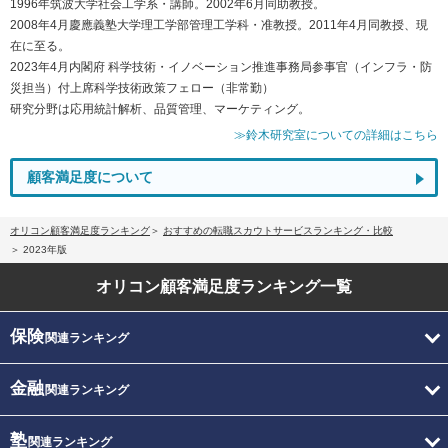
1996年筑波大学社会工学系・講師。2002年6月同助教授。
2008年4月慶應義塾大学理工学部管理工学科・准教授。2011年4月同教授、現
在に至る。
2023年4月内閣府 科学技術・イノベーション推進事務局参事官（インフラ・防
災担当）付上席科学技術政策フェロー（非常勤）
研究分野は応用統計解析、品質管理、マーケティング。
≫鈴木研究室についての詳細はこちら
顧客満足度について
オリコン顧客満足度ランキング
おすすめの転職スカウトサービスランキング・比較
2023年版
オリコン顧客満足度
ランキング一覧
保険
関連ランキング
金融
関連ランキング
塾
関連ランキング