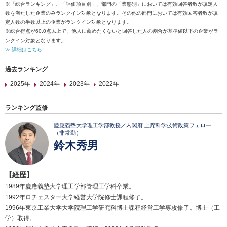
※「総合ランキング」、「評価項目別」、部門の「業態別」においては有効回答者数が規定人
数を満たした企業のみランクイン対象となります。その他の部門においては有効回答者数が規
定人数の半数以上の企業がランクイン対象となります。
※総合得点が60.0点以上で、他人に薦めたくないと回答した人の割合が基準値以下の企業がラ
ンクイン対象となります。
≫ 詳細はこちら
過去ランキング
2025年
2024年
2023年
2022年
ランキング監修
慶應義塾大学理工学部教授／内閣府 上席科学技術政策フェロー
（非常勤）
鈴木秀男
【経歴】
1989年慶應義塾大学理工学部管理工学科卒業。
1992年ロチェスター大学経営大学院修士課程修了。
1996年東京工業大学大学院理工学研究科博士課程経営工学専攻修了。博士（工
学）取得。