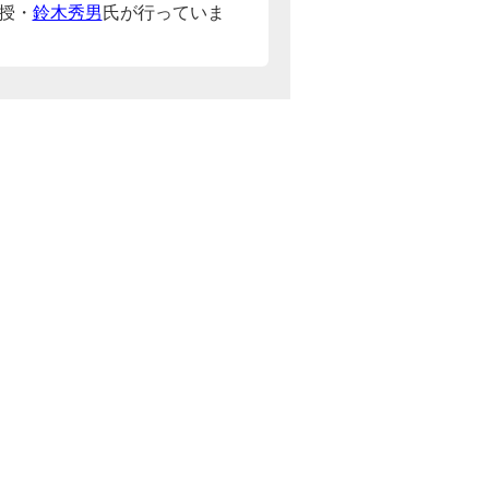
授・
鈴木秀男
氏が行っていま