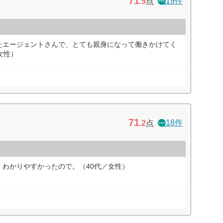
71
19件
.5
点
たエージェントさんで、とても親身になって働きかけてく
女性）
71
18件
.2
点
わかりやすかったので。（40代／女性）