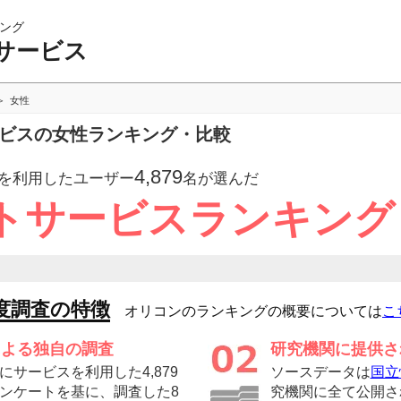
ング
サービス
女性
ービスの女性ランキング・比較
4,879
を利用したユーザー
名が選んだ
トサービスランキング
度調査の特徴
オリコンのランキングの概要については
こ
による独自の調査
研究機関に提供さ
サービスを利用した4,879
ソースデータは
国立
ンケートを基に、調査した8
究機関に全て公開さ