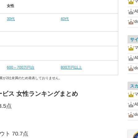
女性
A
30代
40代
d
サ
A
600～700万円台
800万円以上
d
業が2社未満のため発表しておりません。
ス
ビス 女性ランキングまとめ
A
.5点
d
ト 70.7点