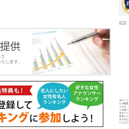
PR
当サイト
らの配置
ります。
とは固く
当サイト
作成した
出された
いた上で