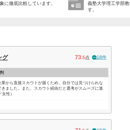
象に徹底比較しています。
義塾大学理工学部教
す。
73
ング
18件
.5
点
判
企業から直接スカウトが届くため、自分では見つけられな
できました。また、スカウト経由だと選考がスムーズに進
／女性）