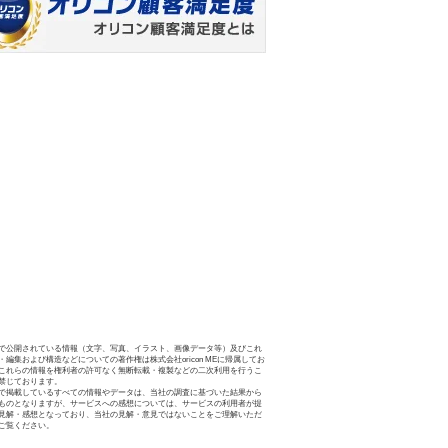
で公開されている情報（文字、写真、イラスト、画像データ等）及びこれ
・編集および構造などについての著作権は株式会社oricon MEに帰属してお
これらの情報を権利者の許可なく無断転載・複製などの二次利用を行うこ
禁じております。
で掲載しているすべての情報やデータは、当社の調査に基づいた結果から
ものとなりますが、サービスへの感想については、サービスの利用者が提
見解・感想となっており、当社の見解・意見ではないことをご理解いただ
ご覧ください。