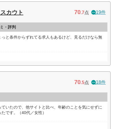
70
トスカウト
19件
.7
点
ミ・評判
ょっと条件からずれてる求人もあるけど、見るだけなら無
）
70
18件
.5
点
っていたので、他サイトと比べ、年齢のことを気にせずに
たです。（40代／女性）