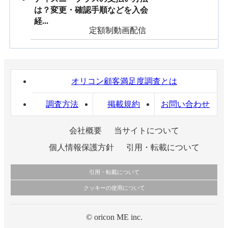
は？変更・確認手順などを入会
経...
定額制動画配信
オリコン顧客満足度調査とは
調査方法
掲載規約
お問い合わせ
会社概要
当サイトについて
個人情報保護方針
引用・転載について
引用・転載について
クッキーの使用について
当サイトで公開されている情報（文字、写真、イラスト、画像データ等）及びこれら
の配置・編集および構造などについての著作権は株式会社oricon MEに帰属しておりま
このサイトでは Cookie を使用して、ユーザーに合わせたコンテンツや広告の表示、ソ
す。
ーシャル メディア機能の提供、広告の表示回数やクリック数の測定を行っています。
© oricon ME inc.
これらの情報を権利者の許可なく無断転載・複製などの二次利用を行うことは固く禁
また、ユーザーによるサイトの利用状況についても情報を収集し、ソーシャル メディ
じております。