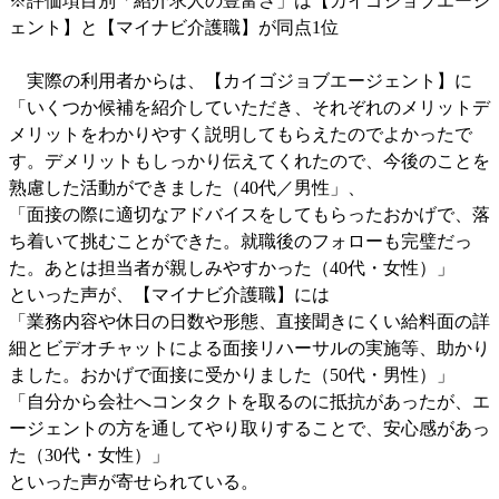
※評価項目別「紹介求人の豊富さ」は【カイゴジョブエージ
ェント】と【マイナビ介護職】が同点1位
実際の利用者からは、【カイゴジョブエージェント】に
「いくつか候補を紹介していただき、それぞれのメリットデ
メリットをわかりやすく説明してもらえたのでよかったで
す。デメリットもしっかり伝えてくれたので、今後のことを
熟慮した活動ができました（40代／男性」、
「面接の際に適切なアドバイスをしてもらったおかげで、落
ち着いて挑むことができた。就職後のフォローも完璧だっ
た。あとは担当者が親しみやすかった（40代・女性）」
といった声が、【マイナビ介護職】には
「業務内容や休日の日数や形態、直接聞きにくい給料面の詳
細とビデオチャットによる面接リハーサルの実施等、助かり
ました。おかげで面接に受かりました（50代・男性）」
「自分から会社へコンタクトを取るのに抵抗があったが、エ
ージェントの方を通してやり取りすることで、安心感があっ
た（30代・女性）」
といった声が寄せられている。