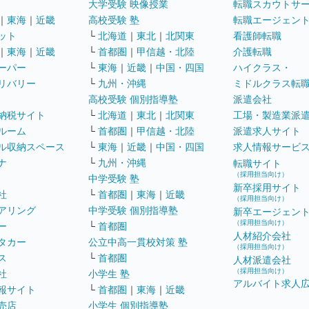
大学受験 映像授業
転職スカウトサ
｜
東海
｜
近畿
高校受験 塾
転職エージェン
ット
└
北海道
｜
東北
｜
北関東
看護師転職
｜
東海
｜
近畿
└
首都圏
｜
甲信越・北陸
介護転職
ーパー
└
東海
｜
近畿
｜
中国・四国
ハイクラス・
リバリー
└
九州・沖縄
ミドルクラス転
高校受験 個別指導塾
派遣会社
納税サイト
└
北海道
｜
東北
｜
北関東
工場・製造業派
ルーム
└
首都圏
｜
甲信越・北陸
派遣求人サイト
ル収納スペース
└
東海
｜
近畿
｜
中国・四国
求人情報サービ
ナ
└
九州・沖縄
転職サイト
（採用担当向け）
中学受験 塾
新卒採用サイト
社
└
首都圏
｜
東海
｜
近畿
（採用担当向け）
アリング
中学受験 個別指導塾
新卒エージェン
（採用担当向け）
ー
└
首都圏
人材紹介会社
タカー
公立中高一貫校対策 塾
（採用担当向け）
ス
└
首都圏
人材派遣会社
（採用担当向け）
社
小学生 塾
アルバイト求人
報サイト
└
首都圏
｜
東海
｜
近畿
売店
小学生 個別指導塾