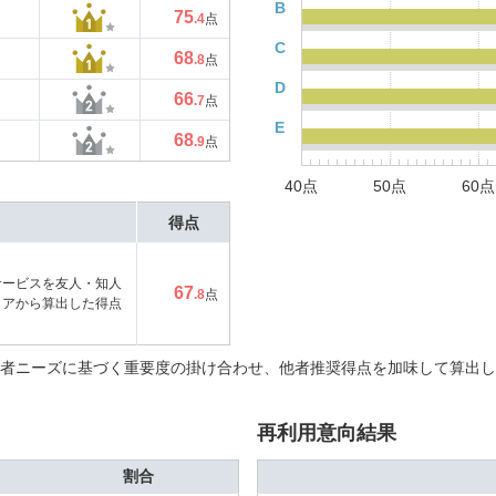
B
75
.4
点
C
68
.8
点
D
66
.7
点
E
68
.9
点
40点
50点
60点
得点
サービスを友人・知人
67
.8
点
コアから算出した得点
者ニーズに基づく重要度の掛け合わせ、他者推奨得点を加味して算出し
再利用意向結果
割合