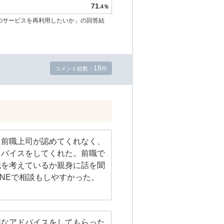
71
.4％
のサービスを再利用したいか」の回答結
18
コメント総数：
件
も前職上司が認めてくれなく、
ドバイスをしてくれた。前職で
職を考えているか親身に話を聞
INEで相談もしやすかった。
切なアドバイスをしてもらった