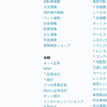
自転車保険
食材宅配
火災保険
└
首都圏
海外旅行保険
ミールキ
ペット保険
└
首都圏
生命保険
ネットス
医療保険
フードデ
がん保険
サービス
学資保険
ふるさと
保険相談ショップ
トランク
└
レンタ
└
コンテ
金融
└
宅配型
ネット証券
引越し会
NISA
カーシェ
└
証券会社
レンタカ
└
銀行
格安レン
スマホ専業証券
カーリー
iDeCo 証券会社
車買取会
ネット銀行
中古車情
インターネットバンキング
中古車販