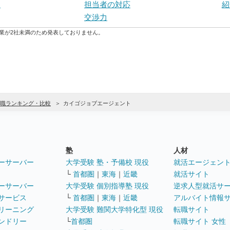
さ
担当者の対応
紹
交渉力
業が2社未満のため発表しておりません。
職ランキング・比較
カイゴジョブエージェント
塾
人材
ーサーバー
大学受験 塾・予備校 現役
就活エージェン
└
首都圏
｜
東海
｜
近畿
就活サイト
ーサーバー
大学受験 個別指導塾 現役
逆求人型就活サ
サービス
└
首都圏
｜
東海
｜
近畿
アルバイト情報
リーニング
大学受験 難関大学特化型 現役
転職サイト
ンドリー
└
首都圏
転職サイト 女性