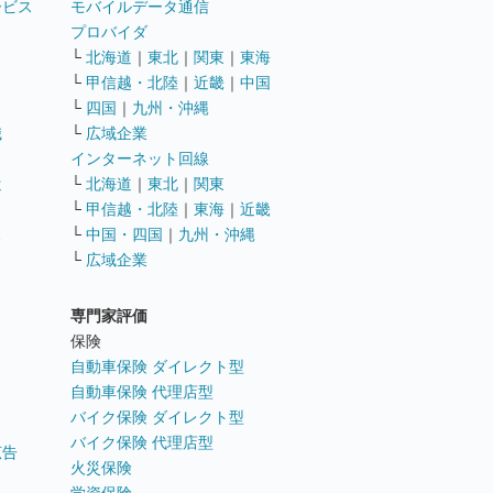
ービス
モバイルデータ通信
ト
プロバイダ
└
北海道
｜
東北
｜
関東
｜
東海
└
甲信越・北陸
｜
近畿
｜
中国
└
四国
｜
九州・沖縄
職
└
広域企業
インターネット回線
遣
└
北海道
｜
東北
｜
関東
└
甲信越・北陸
｜
東海
｜
近畿
ス
└
中国・四国
｜
九州・沖縄
└
広域企業
専門家評価
ト
保険
自動車保険 ダイレクト型
自動車保険 代理店型
バイク保険 ダイレクト型
バイク保険 代理店型
広告
火災保険