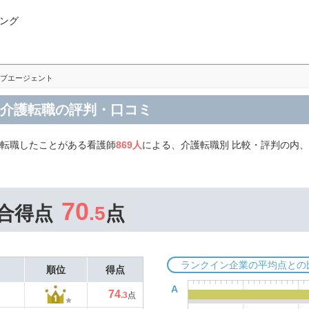
ング
ブエージェント
 介護転職の評判・口コミ
て転職したことがある看護師
869人
による、介護転職別 比較・評判の内
70
合得点
.5
点
ランクイン企業の平均点との
順位
得点
A
74
.3
点