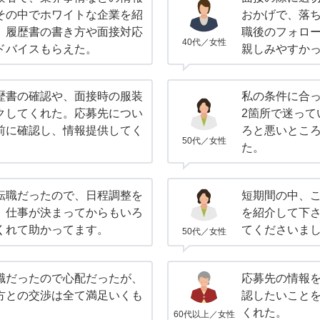
その中でホワイトな企業を紹
おかげで、落
。履歴書の書き方や面接対応
職後のフォロ
40代／女性
ドバイスもらえた。
親しみやすか
歴書の確認や、面接時の服装
私の条件に合
クしてくれた。応募先につい
2箇所で迷って
前に確認し、情報提供してく
ろと悪いとこ
50代／女性
た。
転職だったので、日程調整を
短期間の中、
。仕事が決まってからもいろ
を紹介して下
くれて助かってます。
てくださいま
50代／女性
職だったので心配だったが、
応募先の情報
方との交渉は全て満足いくも
認したいこと
くれた。
60代以上／女性