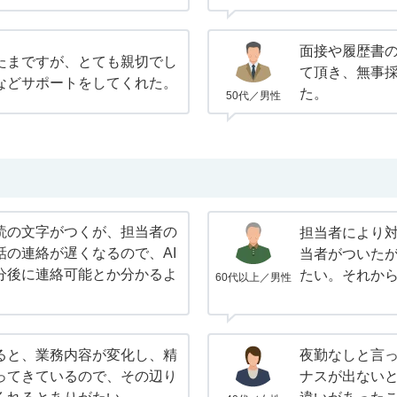
面接や履歴書
たまですが、とても親切でし
て頂き、無事
などサポートをしてくれた。
た。
50代／男性
読の文字がつくが、担当者の
担当者により対
話の連絡が遅くなるので、AI
当者がついたが
分後に連絡可能とか分かるよ
たい。それか
60代以上／男性
。
ると、業務内容が変化し、精
夜勤なしと言
ってきているので、その辺り
ナスが出ない