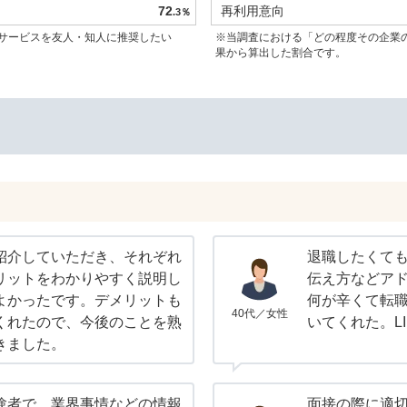
72
再利用意向
.3％
サービスを友人・知人に推奨したい
※当調査における「どの程度その企業
果から算出した割合です。
紹介していただき、それぞれ
退職したくて
リットをわかりやすく説明し
伝え方などア
よかったです。デメリットも
何が辛くて転
40代／女性
くれたので、今後のことを熟
いてくれた。L
きました。
験者で、業界事情などの情報
面接の際に適