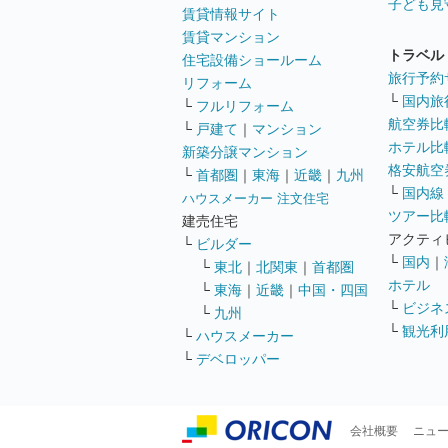
子ども見
賃貸情報サイト
賃貸マンション
トラベル
住宅設備ショールーム
旅行予約
リフォーム
└
国内旅
└
フルリフォーム
航空券比
└
戸建て
｜
マンション
ホテル比
新築分譲マンション
格安航空券
└
首都圏
｜
東海
｜
近畿
｜
九州
└
国内線
ハウスメーカー 注文住宅
ツアー比
建売住宅
アクティ
└
ビルダー
└
国内
｜
└
東北
｜
北関東
｜
首都圏
ホテル
└
東海
｜
近畿
｜
中国・四国
└
ビジネ
└
九州
└
観光利
└
ハウスメーカー
└
デベロッパー
会社概要
ニュ