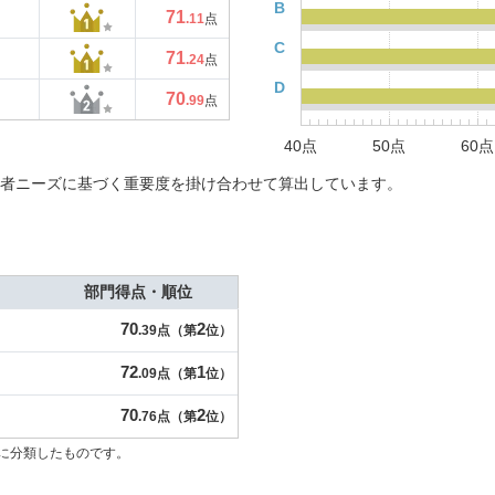
B
71
.11
点
C
71
.24
点
D
70
.99
点
40点
50点
60点
者ニーズに基づく重要度を掛け合わせて算出しています。
部門得点・順位
70
2
.39点（第
位）
72
1
.09点（第
位）
70
2
.76点（第
位）
に分類したものです。