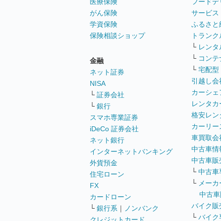
医療保険
フードデ
がん保険
サービス
学資保険
ふるさと
保険相談ショップ
トランク
└
レンタ
└
コンテ
金融
└
宅配型
ネット証券
引越し会
NISA
カーシェ
└
証券会社
レンタカ
└
銀行
格安レン
スマホ専業証券
カーリー
iDeCo 証券会社
車買取会
ネット銀行
中古車情
インターネットバンキング
中古車販
外貨預金
└
中古車
住宅ローン
└
メーカ
FX
中古車
カードローン
バイク販
└
銀行系
｜
ノンバンク
└
バイク
クレジットカード