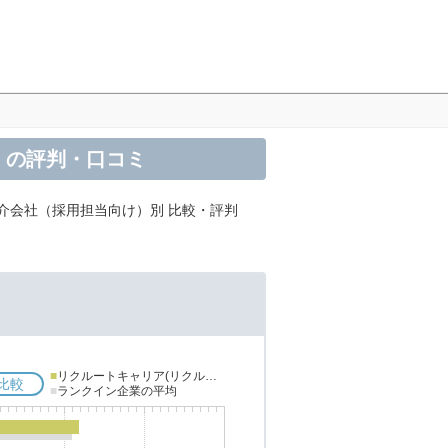
）の評判・口コミ
介会社（採用担当向け）別 比較・評判
■
リクルートキャリア(リクルートエージェント)
比較
■
ランクイン企業の平均