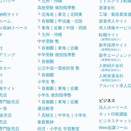
リバリー
└
九州・沖縄
ミドルクラス転
高校受験 個別指導塾
派遣会社
納税サイト
└
北海道
｜
東北
｜
北関東
工場・製造業派
ルーム
└
首都圏
｜
甲信越・北陸
派遣求人サイト
ル収納スペース
└
東海
｜
近畿
｜
中国・四国
求人情報サービ
ナ
└
九州・沖縄
転職サイト
（採用担当向け）
中学受験 塾
新卒採用サイト
社
└
首都圏
｜
東海
｜
近畿
（採用担当向け）
アリング
中学受験 個別指導塾
新卒エージェン
（採用担当向け）
ー
└
首都圏
人材紹介会社
タカー
公立中高一貫校対策 塾
（採用担当向け）
ス
└
首都圏
人材派遣会社
（採用担当向け）
社
小学生 塾
アルバイト求人
報サイト
└
首都圏
｜
東海
｜
近畿
売店
小学生 個別指導塾
ビジネス
専門販売店
└
首都圏
｜
東海
｜
近畿
法人カーリース
ー系
通信教育
ネット印刷通販
販売店
└
高校生
｜
中学生
｜
小学生
ビジネスチャッ
売店
家庭教師
Web会議ツール
専門販売店
幼児・小学生 学習教室