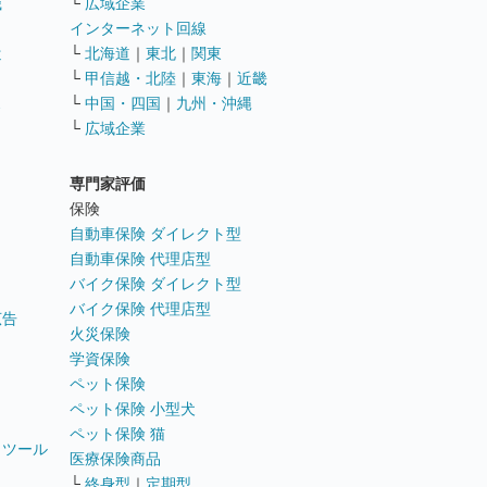
職
└
広域企業
インターネット回線
遣
└
北海道
｜
東北
｜
関東
└
甲信越・北陸
｜
東海
｜
近畿
ス
└
中国・四国
｜
九州・沖縄
└
広域企業
専門家評価
ト
保険
自動車保険 ダイレクト型
自動車保険 代理店型
バイク保険 ダイレクト型
バイク保険 代理店型
広告
火災保険
学資保険
ペット保険
ペット保険 小型犬
ペット保険 猫
トツール
医療保険商品
└
終身型
｜
定期型