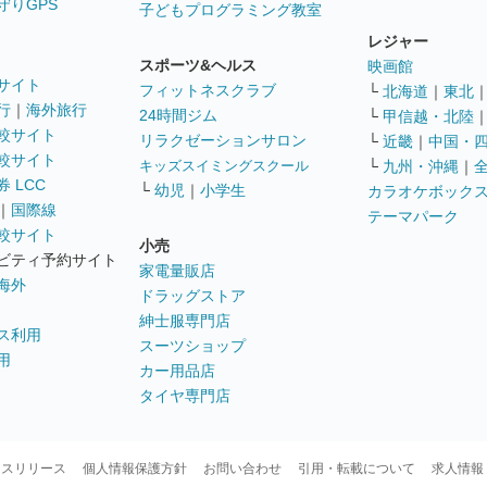
守りGPS
子どもプログラミング教室
レジャー
スポーツ&ヘルス
映画館
サイト
フィットネスクラブ
└
北海道
｜
東北
行
｜
海外旅行
24時間ジム
└
甲信越・北陸
較サイト
リラクゼーションサロン
└
近畿
｜
中国・
較サイト
キッズスイミングスクール
└
九州・沖縄
｜
 LCC
└
幼児
｜
小学生
カラオケボック
｜
国際線
テーマパーク
較サイト
小売
ビティ予約サイト
家電量販店
海外
ドラッグストア
紳士服専門店
ス利用
スーツショップ
用
カー用品店
タイヤ専門店
ースリリース
個人情報保護方針
お問い合わせ
引用・転載について
求人情報