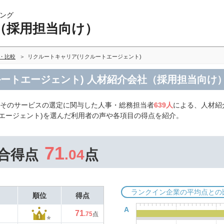
ング
（採用担当向け）
・比較
リクルートキャリア(リクルートエージェント)
ルートエージェント) 人材紹介会社（採用担当向け
、そのサービスの選定に関与した人事・総務担当者
639人
による、人材紹
エージェント)を選んだ利用者の声や各項目の得点を紹介。
71
合得点
.04
点
ランクイン企業の平均点との
順位
得点
A
71
.75
点