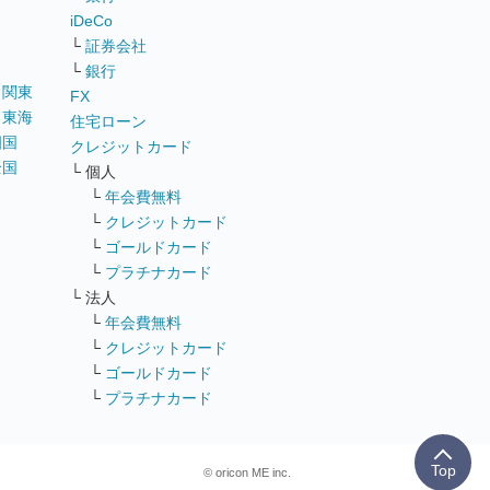
iDeCo
└
証券会社
└
銀行
｜
関東
FX
｜
東海
住宅ローン
四国
クレジットカード
全国
└ 個人
ス
└
年会費無料
└
クレジットカード
└
ゴールドカード
└
プラチナカード
└ 法人
└
年会費無料
└
クレジットカード
└
ゴールドカード
└
プラチナカード
Top
© oricon ME inc.