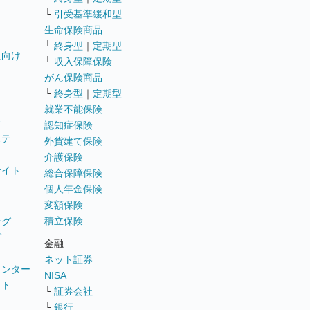
└
引受基準緩和型
生命保険商品
└
終身型
｜
定期型
員向け
└
収入保障保険
がん保険商品
└
終身型
｜
定期型
就業不能保険
テ
認知症保険
ステ
外貨建て保険
介護保険
サイト
総合保障保険
個人年金保険
変額保険
積立保険
ング
グ
金融
ネット証券
ウンター
NISA
イト
└
証券会社
リ
└
銀行