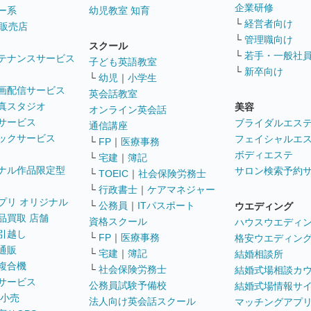
企業研修
ー系
幼児教室 知育
└
経営者向け
販売店
└
管理職向け
スクール
└
若手・一般社
テナンスサービス
子ども英語教室
└
新卒向け
└
幼児
｜
小学生
画配信サービス
英会話教室
真スタジオ
美容
オンライン英会話
サービス
ブライダルエス
通信講座
ックサービス
フェイシャルエ
└
FP
｜
医療事務
ボディエステ
└
宅建
｜
簿記
ナル作品限定型
サロン検索予約
└
TOEIC
｜
社会保険労務士
└
行政書士
｜
ケアマネジャー
プリ オリジナル
└
公務員
｜
ITパスポート
ウエディング
品買取 店舗
資格スクール
ハウスウエディ
引越し
└
FP
｜
医療事務
格安ウエディン
通販
└
宅建
｜
簿記
結婚相談所
複合機
└
社会保険労務士
結婚式場相談カ
サービス
公務員試験予備校
結婚式場情報サ
 小売
法人向け英会話スクール
マッチングアプ