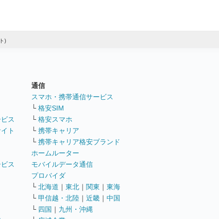
ト)
通信
ト
スマホ・携帯通信サービス
└
格安SIM
ービス
└
格安スマホ
サイト
└
携帯キャリア
└
携帯キャリア格安ブランド
ホームルーター
ービス
モバイルデータ通信
ト
プロバイダ
└
北海道
｜
東北
｜
関東
｜
東海
└
甲信越・北陸
｜
近畿
｜
中国
└
四国
｜
九州・沖縄