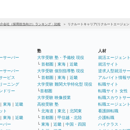
介会社（採用担当向け）ランキング・比較
リクルートキャリア(リクルートエージェン
塾
人材
ーサーバー
大学受験 塾・予備校 現役
就活エージェン
└
首都圏
｜
東海
｜
近畿
就活サイト
ーサーバー
大学受験 個別指導塾 現役
逆求人型就活サ
サービス
└
首都圏
｜
東海
｜
近畿
アルバイト情報
リーニング
大学受験 難関大学特化型 現役
転職サイト
ンドリー
└
首都圏
転職サイト 女性
大学受験 映像授業
転職スカウトサ
｜
東海
｜
近畿
高校受験 塾
転職エージェン
ット
└
北海道
｜
東北
｜
北関東
看護師転職
｜
東海
｜
近畿
└
首都圏
｜
甲信越・北陸
介護転職
ーパー
└
東海
｜
近畿
｜
中国・四国
ハイクラス・