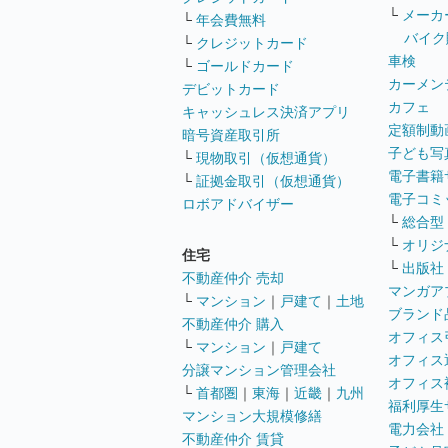
└
メーカ
└
年会費無料
バイク
└
クレジットカード
車検
└
ゴールドカード
カーメン
デビットカード
カフェ
キャッシュレス決済アプリ
定額制動
暗号資産取引所
子ども写
└
現物取引（仮想通貨）
電子書籍
└
証拠金取引（仮想通貨）
電子コミ
ロボアドバイザー
└
総合型
└
オリジ
住宅
└
出版社
不動産仲介 売却
マンガア
└
マンション
｜
戸建て
｜
土地
ブランド
不動産仲介 購入
オフィス
└
マンション
｜
戸建て
オフィス
分譲マンション管理会社
オフィス
└
首都圏
｜
東海
｜
近畿
｜
九州
福利厚生
マンション大規模修繕
電力会社
不動産仲介 賃貸