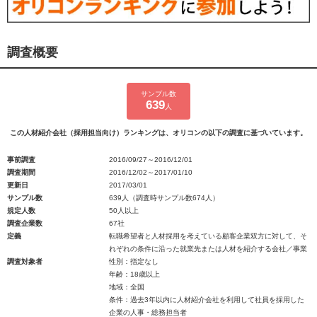
調査概要
サンプル数
639
人
この人材紹介会社（採用担当向け）ランキングは、オリコンの以下の調査に基づいています。
事前調査
2016/09/27～2016/12/01
調査期間
2016/12/02～2017/01/10
更新日
2017/03/01
サンプル数
639人（調査時サンプル数674人）
規定人数
50人以上
調査企業数
67社
定義
転職希望者と人材採用を考えている顧客企業双方に対して、そ
れぞれの条件に沿った就業先または人材を紹介する会社／事業
調査対象者
性別：指定なし
年齢：18歳以上
地域：全国
条件：過去3年以内に人材紹介会社を利用して社員を採用した
企業の人事・総務担当者