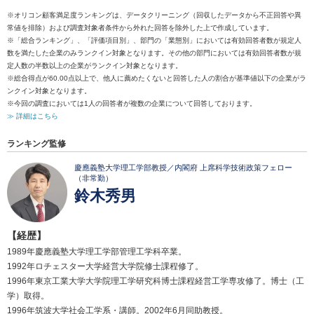
※オリコン顧客満足度ランキングは、データクリーニング（回収したデータから不正回答や異
常値を排除）および調査対象者条件から外れた回答を除外した上で作成しています。
※「総合ランキング」、「評価項目別」、部門の「業態別」においては有効回答者数が規定人
数を満たした企業のみランクイン対象となります。その他の部門においては有効回答者数が規
定人数の半数以上の企業がランクイン対象となります。
※総合得点が60.00点以上で、他人に薦めたくないと回答した人の割合が基準値以下の企業がラ
ンクイン対象となります。
※今回の調査においては1人の回答者が複数の企業について回答しております。
≫ 詳細はこちら
ランキング監修
慶應義塾大学理工学部教授／内閣府 上席科学技術政策フェロー
（非常勤）
鈴木秀男
【経歴】
1989年慶應義塾大学理工学部管理工学科卒業。
1992年ロチェスター大学経営大学院修士課程修了。
1996年東京工業大学大学院理工学研究科博士課程経営工学専攻修了。博士（工
学）取得。
1996年筑波大学社会工学系・講師。2002年6月同助教授。