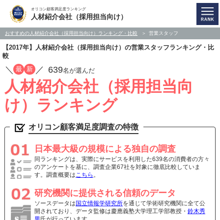
オリコン顧客満足度ランキング
人材紹介会社（採用担当向け）
おすすめの人材紹介会社（採用担当向け）ランキング・比較
営業スタッフ
【2017年】人材紹介会社（採用担当向け）の営業スタッフランキング・比
較
／
／
639
最
新
名が選んだ
人材紹介会社（採用担当向
け）ランキング
オリコン顧客満足度調査の特徴
日本最大級の規模による独自の調査
同ランキングは、実際にサービスを利用した639名の消費者の方々
のアンケートを基に、調査企業67社を対象に徹底比較していま
す。調査概要は
こちら
。
研究機関に提供される信頼のデータ
ソースデータは
国立情報学研究所
を通じて学術研究機関に全て公
開されており、データ監修は慶應義塾大学理工学部教授・
鈴木秀
男
氏が行っています。