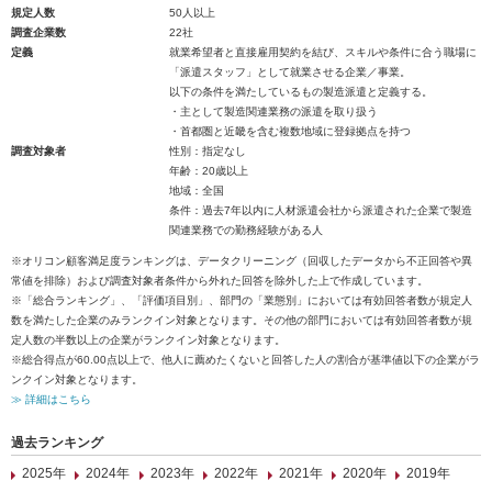
規定人数
50人以上
調査企業数
22社
定義
就業希望者と直接雇用契約を結び、スキルや条件に合う職場に
「派遣スタッフ」として就業させる企業／事業。
以下の条件を満たしているもの製造派遣と定義する。
・主として製造関連業務の派遣を取り扱う
・首都圏と近畿を含む複数地域に登録拠点を持つ
調査対象者
性別：指定なし
年齢：20歳以上
地域：全国
条件：過去7年以内に人材派遣会社から派遣された企業で製造
関連業務での勤務経験がある人
※オリコン顧客満足度ランキングは、データクリーニング（回収したデータから不正回答や異
常値を排除）および調査対象者条件から外れた回答を除外した上で作成しています。
※「総合ランキング」、「評価項目別」、部門の「業態別」においては有効回答者数が規定人
数を満たした企業のみランクイン対象となります。その他の部門においては有効回答者数が規
定人数の半数以上の企業がランクイン対象となります。
※総合得点が60.00点以上で、他人に薦めたくないと回答した人の割合が基準値以下の企業がラ
ンクイン対象となります。
≫ 詳細はこちら
過去ランキング
2025年
2024年
2023年
2022年
2021年
2020年
2019年