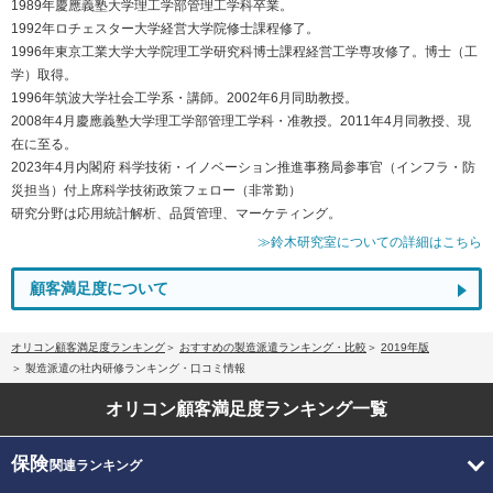
1989年慶應義塾大学理工学部管理工学科卒業。
1992年ロチェスター大学経営大学院修士課程修了。
1996年東京工業大学大学院理工学研究科博士課程経営工学専攻修了。博士（工
学）取得。
1996年筑波大学社会工学系・講師。2002年6月同助教授。
2008年4月慶應義塾大学理工学部管理工学科・准教授。2011年4月同教授、現
在に至る。
2023年4月内閣府 科学技術・イノベーション推進事務局参事官（インフラ・防
災担当）付上席科学技術政策フェロー（非常勤）
研究分野は応用統計解析、品質管理、マーケティング。
≫鈴木研究室についての詳細はこちら
顧客満足度について
オリコン顧客満足度ランキング
おすすめの製造派遣ランキング・比較
2019年版
製造派遣の社内研修ランキング・口コミ情報
オリコン顧客満足度
ランキング一覧
保険
関連ランキング