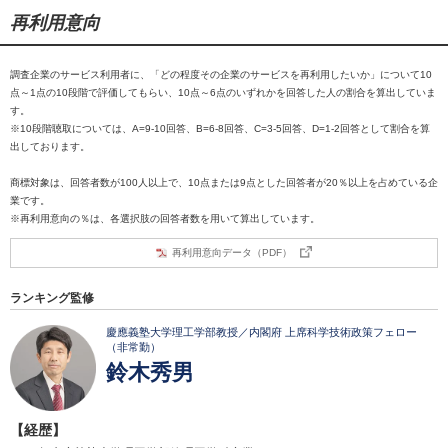
再利用意向
調査企業のサービス利用者に、「どの程度その企業のサービスを再利用したいか」について10
点～1点の10段階で評価してもらい、10点～6点のいずれかを回答した人の割合を算出していま
す。
※10段階聴取については、A=9-10回答、B=6-8回答、C=3-5回答、D=1-2回答として割合を算
出しております。
商標対象は、回答者数が100人以上で、10点または9点とした回答者が20％以上を占めている企
業です。
※再利用意向の％は、各選択肢の回答者数を用いて算出しています。
再利用意向データ（PDF）
ランキング監修
慶應義塾大学理工学部教授／内閣府 上席科学技術政策フェロー
（非常勤）
鈴木秀男
【経歴】