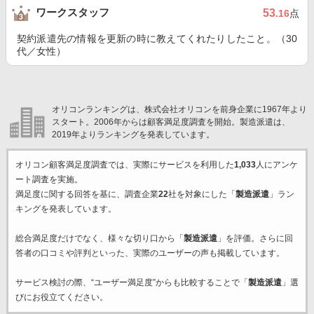
ワークスタッフ
53
.16
点
契約派遣先の情報を更新の時に教えてくれたりしたこと。（30
代／女性）
オリコンランキングは、株式会社オリコンを前身企業に1967年より
スタート。2006年からは顧客満足度調査を開始。製造派遣は、
2019年よりランキングを発表しています。
オリコン顧客満足度調査では、実際にサービスを利用した
1,033
人にアンケ
ート調査を実施。
満足度に関する回答を基に、調査企業
22
社を対象にした「
製造派遣
」ラン
キングを発表しています。
総合満足度だけでなく、様々な切り口から「
製造派遣
」を評価。さらに回
答者の口コミや評判といった、実際のユーザーの声も掲載しています。
サービス検討の際、“ユーザー満足度”からも比較することで「
製造派遣
」選
びにお役立てください。