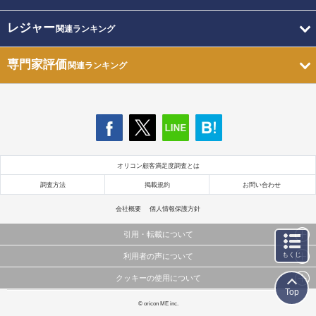
レジャー
関連ランキング
専門家評価
関連ランキング
オリコン顧客満足度調査とは
調査方法
掲載規約
お問い合わせ
会社概要
個人情報保護方針
引用・転載について
もくじ
利用者の声について
当サイトで公開されている情報（文字、写真、イラスト、画像データ等）及びこれらの配置・
編集および構造などについての著作権は株式会社oricon MEに帰属しております。
クッキーの使用について
当サイトに掲載している内容はすべてサービスの利用者が提出された見解・感想です。
これらの情報を権利者の許可なく無断転載・複製などの二次利用を行うことは固く禁じており
Top
弊社が内容について正確性を含め一切保証するものではありません。
ます。
このサイトでは Cookie を使用して、ユーザーに合わせたコンテンツや広告の表示、ソーシャル
© oricon ME inc.
弊社の見解・ 意見ではないことをご理解いただいた上でご覧ください。
メディア機能の提供、広告の表示回数やクリック数の測定を行っています。