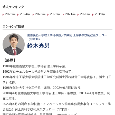
過去ランキング
2025年
2024年
2023年
2022年
2021年
2020年
2019年
ランキング監修
慶應義塾大学理工学部教授／内閣府 上席科学技術政策フェロー
（非常勤）
鈴木秀男
【経歴】
1989年慶應義塾大学理工学部管理工学科卒業。
1992年ロチェスター大学経営大学院修士課程修了。
1996年東京工業大学大学院理工学研究科博士課程経営工学専攻修了。博士（工
学）取得。
1996年筑波大学社会工学系・講師。2002年6月同助教授。
2008年4月慶應義塾大学理工学部管理工学科・准教授。2011年4月同教授、現
在に至る。
2023年4月内閣府 科学技術・イノベーション推進事務局参事官（インフラ・防
災担当）付上席科学技術政策フェロー（非常勤）
研究分野は応用統計解析、品質管理、マーケティング。