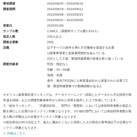
事前調査
2024/06/05～2024/08/16
調査期間
2024/08/19～2024/09/11
2023/09/08～2023/09/25
2022/08/01～2022/08/08
更新日
2025/01/06
サンプル数
1,696人（調査時サンプル数2,014人）
規定人数
100人以上
調査企業数
20社
定義
以下すべての条件を満たす労働者を派遣する企業
1)就業希望者と直接雇用契約を結んでいる
2)主として工場・製造関連業務の派遣を取り扱っている
調査対象者
性別：指定なし
年齢：20～69歳
地域：全国
条件：過去7年以内に人材派遣会社から派遣された企業で工
場・製造関連業務での勤務経験がある人
※オリコン顧客満足度ランキングは、データクリーニング（回収したデータから不正回答や異
常値を排除）および調査対象者条件から外れた回答を除外した上で作成しています。
※「総合ランキング」、「評価項目別」、部門の「業態別」においては有効回答者数が規定人
数を満たした企業のみランクイン対象となります。その他の部門においては有効回答者数が規
定人数の半数以上の企業がランクイン対象となります。
※総合得点が60.0点以上で、他人に薦めたくないと回答した人の割合が基準値以下の企業がラ
ンクイン対象となります。
≫ 詳細はこちら