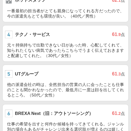
62
.1
点
一番最初の担当者がとても親身になってくれる方だったので、
今の派遣先もとても環境が良い。（40代／男性）
テクノ・サービス
61
.9
点
元々持病持ちで出勤できない日があった時、心配してくれて、
知られたくない病気であったらこちらでうまく伝えておきます
と配慮してくれた。（30代／女性）
UTグループ
61
.3
点
他の派遣会社の時は、全然担当の営業の人に会ったことも仕事
のことも聞かれなかったので、最低月に一度は顔を出してくれ
るところ。（50代／女性）
BREXA Next（旧：アウトソーシング）
61
.2
点
仕事の希望を出すと何件か候補を持ってきてくれる。ジャンル
別の場合もあるがチャレンジ出来る選択肢が増えるのは嬉しく