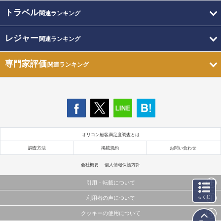
トラベル
関連ランキング
レジャー
関連ランキング
専門家評価
関連ランキング
オリコン顧客満足度調査とは
調査方法
掲載規約
お問い合わせ
会社概要
個人情報保護方針
引用・転載について
もくじ
利用者の声について
当サイトで公開されている情報（文字、写真、イラスト、画像データ等）及びこれらの配置・
編集および構造などについての著作権は株式会社oricon MEに帰属しております。
クッキーの使用について
当サイトに掲載している内容はすべてサービスの利用者が提出された見解・感想です。
これらの情報を権利者の許可なく無断転載・複製などの二次利用を行うことは固く禁じており