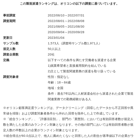
この製造派遣ランキングは、オリコンの以下の調査に基づいています。
事前調査
2022/06/10～2022/07/31
調査期間
2022/08/01～2022/08/08
2021/08/05～2021/08/30
2020/09/04～2020/09/28
更新日
2023/01/04
サンプル数
1,573人（調査時サンプル数1,971人）
規定人数
50人以上
調査企業数
20社
定義
以下すべての条件を満たす労働者を派遣する企業
1)就業希望者と直接雇用契約を結んでいる
2)主として製造関連業務の派遣を取り扱っている
調査対象者
性別：指定なし
年齢：18～84歳
地域：全国
条件：過去7年以内に人材派遣会社から派遣された企業で製造
関連業務での勤務経験がある人
※オリコン顧客満足度ランキングは、データクリーニング（回収したデータから不正回答や異
常値を排除）および調査対象者条件から外れた回答を除外した上で作成しています。
※「総合ランキング」、「評価項目別」、部門の「業態別」においては有効回答者数が規定人
数を満たした企業のみランクイン対象となります。その他の部門においては有効回答者数が規
定人数の半数以上の企業がランクイン対象となります。
※総合得点が60.0点以上で、他人に薦めたくないと回答した人の割合が基準値以下の企業がラ