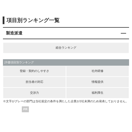
項目別ランキング一覧
製造派遣
総合ランキング
評価項目別ランキング
登録・契約のしやすさ
社内研修
担当者の対応
情報提供
交渉力
福利厚生
※文字がグレーの部門は当社規定の条件を満たした企業が2社未満のため発表しておりません。
PR