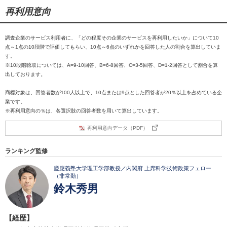
再利用意向
調査企業のサービス利用者に、「どの程度その企業のサービスを再利用したいか」について10
点～1点の10段階で評価してもらい、10点～6点のいずれかを回答した人の割合を算出していま
す。
※10段階聴取については、A=9-10回答、B=6-8回答、C=3-5回答、D=1-2回答として割合を算
出しております。
商標対象は、回答者数が100人以上で、10点または9点とした回答者が20％以上を占めている企
業です。
※再利用意向の％は、各選択肢の回答者数を用いて算出しています。
再利用意向データ（PDF）
ランキング監修
慶應義塾大学理工学部教授／内閣府 上席科学技術政策フェロー
（非常勤）
鈴木秀男
【経歴】