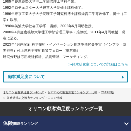
1989年慶應義塾大学理工学部管理工学科卒業。
1992年ロチェスター大学経営大学院修士課程修了。
1996年東京工業大学大学院理工学研究科博士課程経営工学専攻修了。博士（工
学）取得。
1996年筑波大学社会工学系・講師。2002年6月同助教授。
2008年4月慶應義塾大学理工学部管理工学科・准教授。2011年4月同教授、現
在に至る。
2023年4月内閣府 科学技術・イノベーション推進事務局参事官（インフラ・防
災担当）付上席科学技術政策フェロー（非常勤）
研究分野は応用統計解析、品質管理、マーケティング。
≫鈴木研究室についての詳細はこちら
顧客満足度について
オリコン顧客満足度ランキング
おすすめの製造派遣ランキング・比較
2019年版
製造派遣の交渉力ランキング・口コミ情報
オリコン顧客満足度
ランキング一覧
保険
関連ランキング