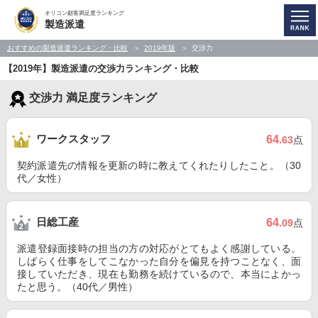
オリコン顧客満足度ランキング
製造派遣
おすすめの製造派遣ランキング・比較
2019年版
交渉力
【2019年】製造派遣の交渉力ランキング・比較
交渉力 満足度ランキング
ワークスタッフ
64
.63
点
契約派遣先の情報を更新の時に教えてくれたりしたこと。（30
代／女性）
日総工産
64
.09
点
派遣登録面接時の担当の方の対応がとてもよく感謝している。
しばらく仕事をしてこなかった自分を偏見を持つことなく、面
接していただき、現在も勤務を続けているので、本当によかっ
たと思う。（40代／男性）