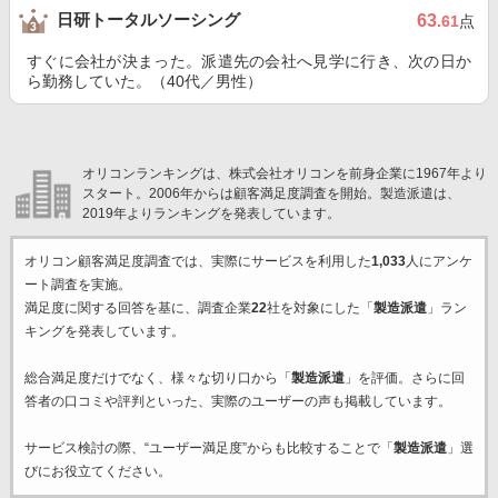
日研トータルソーシング
63
.61
点
すぐに会社が決まった。派遣先の会社へ見学に行き、次の日か
ら勤務していた。（40代／男性）
オリコンランキングは、株式会社オリコンを前身企業に1967年より
スタート。2006年からは顧客満足度調査を開始。製造派遣は、
2019年よりランキングを発表しています。
オリコン顧客満足度調査では、実際にサービスを利用した
1,033
人にアンケ
ート調査を実施。
満足度に関する回答を基に、調査企業
22
社を対象にした「
製造派遣
」ラン
キングを発表しています。
総合満足度だけでなく、様々な切り口から「
製造派遣
」を評価。さらに回
答者の口コミや評判といった、実際のユーザーの声も掲載しています。
サービス検討の際、“ユーザー満足度”からも比較することで「
製造派遣
」選
びにお役立てください。