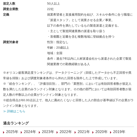
規定人数
50人以上
調査企業数
22社
定義
就業希望者と直接雇用契約を結び、スキルや条件に合う職場に
「派遣スタッフ」として就業させる企業／事業。
以下の条件を満たしているもの製造派遣と定義する。
・主として製造関連業務の派遣を取り扱う
・首都圏と近畿を含む複数地域に登録拠点を持つ
調査対象者
性別：指定なし
年齢：20歳以上
地域：全国
条件：過去7年以内に人材派遣会社から派遣された企業で製造
関連業務での勤務経験がある人
※オリコン顧客満足度ランキングは、データクリーニング（回収したデータから不正回答や異
常値を排除）および調査対象者条件から外れた回答を除外した上で作成しています。
※「総合ランキング」、「評価項目別」、部門の「業態別」においては有効回答者数が規定人
数を満たした企業のみランクイン対象となります。その他の部門においては有効回答者数が規
定人数の半数以上の企業がランクイン対象となります。
※総合得点が60.00点以上で、他人に薦めたくないと回答した人の割合が基準値以下の企業がラ
ンクイン対象となります。
≫ 詳細はこちら
過去ランキング
2025年
2024年
2023年
2022年
2021年
2020年
2019年