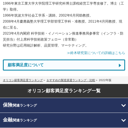
1996年東京工業大学大学院理工学研究科博士課程経営工学専攻修了。博士（工
学）取得。
1996年筑波大学社会工学系・講師。2002年6月同助教授。
2008年4月慶應義塾大学理工学部管理工学科・准教授。2011年4月同教授、現
在に至る。
2023年4月内閣府 科学技術・イノベーション推進事務局参事官（インフラ・防
災担当）付上席科学技術政策フェロー（非常勤）
研究分野は応用統計解析、品質管理、マーケティング。
≫鈴木研究室についての詳細はこちら
顧客満足度について
オリコン顧客満足度ランキング
おすすめの製造派遣ランキング・比較
2022年版
オリコン顧客満足度
ランキング一覧
保険
関連ランキング
金融
関連ランキング