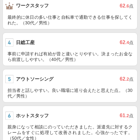
ワークスタッフ
62
.6
点
最終的に休日の多い仕事と自転車で通勤できる仕事を探してく
れた。（30代／男性）
日総工産
62
.4
点
事前に申請すれば有給が昔と違いとりやすい。決まったお金な
ら前渡ししやすい。（40代／男性）
アウトソーシング
62
.2
点
担当者と話しやすい。良い職場に巡り会えたと思えた点。（30
代／男性）
ホットスタッフ
61
.2
点
親身になって相談にのっていただきました。派遣先に対するク
レームをすぐに処理して改善されました。心強かったです。
（50代／女性）