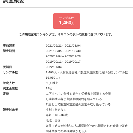
調査概要
サンプル数
1,460
人
この製造派遣ランキングは、オリコンの以下の調査に基づいています。
事前調査
2021/05/21～2021/08/04
調査期間
2021/08/05～2021/08/30
2020/09/04～2020/09/28
2019/09/11～2019/09/17
更新日
2022/01/04
サンプル数
1,460人（人材派遣会社／製造派遣調査における総サンプル数
16,052人）
規定人数
50人以上
調査企業数
19社
定義
以下すべての条件を満たす労働者を派遣する企業
1)就業希望者と直接雇用契約を結んでいる
2)主として製造関連業務の派遣を取り扱っている
調査対象者
性別：指定なし
年齢：18～84歳
地域：全国
条件：過去7年以内に人材派遣会社から派遣された企業で製造
関連業務での勤務経験がある人