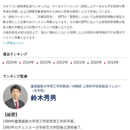
※オリコン顧客満足度ランキングは、データクリーニング（回収したデータから不正回答や異
常値を排除）および調査対象者条件から外れた回答を除外した上で作成しています。
※「総合ランキング」、「評価項目別」、部門の「業態別」においては有効回答者数が規定人
数を満たした企業のみランクイン対象となります。その他の部門においては有効回答者数が規
定人数の半数以上の企業がランクイン対象となります。
※総合得点が60.0点以上で、他人に薦めたくないと回答した人の割合が基準値以下の企業がラ
ンクイン対象となります。
≫ 詳細はこちら
過去ランキング
2025年
2024年
2023年
2022年
2021年
2020年
2019年
ランキング監修
慶應義塾大学理工学部教授／内閣府 上席科学技術政策フェロー
（非常勤）
鈴木秀男
【経歴】
1989年慶應義塾大学理工学部管理工学科卒業。
1992年ロチェスター大学経営大学院修士課程修了。