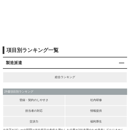
項目別ランキング一覧
製造派遣
総合ランキング
評価項目別ランキング
登録・契約のしやすさ
社内研修
担当者の対応
情報提供
交渉力
福利厚生
※文字がグレーの部門は当社規定の条件を満たした企業が2社未満のため発表しておりません。