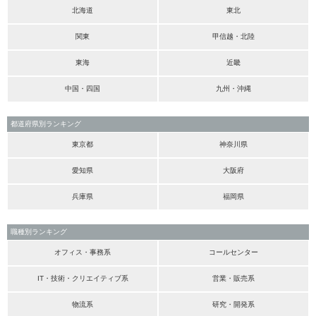
北海道
東北
関東
甲信越・北陸
東海
近畿
中国・四国
九州・沖縄
都道府県別ランキング
東京都
神奈川県
愛知県
大阪府
兵庫県
福岡県
職種別ランキング
オフィス・事務系
コールセンター
IT・技術・クリエイティブ系
営業・販売系
物流系
研究・開発系