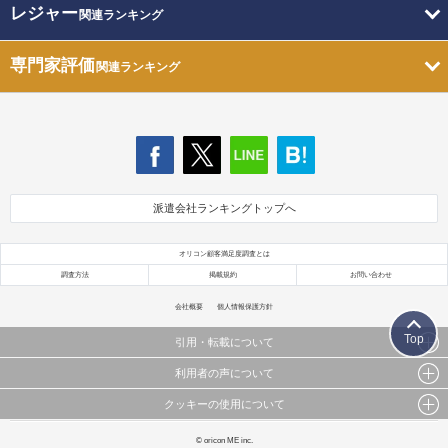
レジャー
関連ランキング
専門家評価
関連ランキング
派遣会社ランキングトップへ
オリコン顧客満足度調査とは
調査方法
掲載規約
お問い合わせ
会社概要
個人情報保護方針
Top
引用・転載について
利用者の声について
当サイトで公開されている情報（文字、写真、イラスト、画像データ等）及びこれらの配置・
編集および構造などについての著作権は株式会社oricon MEに帰属しております。
クッキーの使用について
当サイトに掲載している内容はすべてサービスの利用者が提出された見解・感想です。
これらの情報を権利者の許可なく無断転載・複製などの二次利用を行うことは固く禁じており
弊社が内容について正確性を含め一切保証するものではありません。
ます。
このサイトでは Cookie を使用して、ユーザーに合わせたコンテンツや広告の表示、ソーシャル
© oricon ME inc.
弊社の見解・ 意見ではないことをご理解いただいた上でご覧ください。