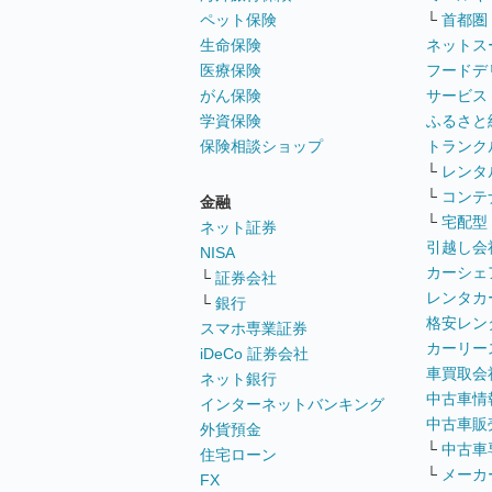
ペット保険
└
首都圏
生命保険
ネットス
医療保険
フードデ
がん保険
サービス
学資保険
ふるさと
保険相談ショップ
トランク
└
レンタ
└
コンテ
金融
└
宅配型
ネット証券
引越し会
NISA
カーシェ
└
証券会社
レンタカ
└
銀行
格安レン
スマホ専業証券
カーリー
iDeCo 証券会社
車買取会
ネット銀行
中古車情
インターネットバンキング
中古車販
外貨預金
└
中古車
住宅ローン
└
メーカ
FX