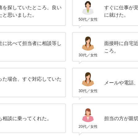
務を探していたところ、良い
すぐに仕事が
たと思いました。
に就けた。
50代／女性
社に比べて担当者に相談等し
面接時に自宅
ころ。
30代／女性
った場合、すぐ対応していた
メールや電話
30代／女性
も相談に乗ってくれた。
担当の方が親
20代／女性