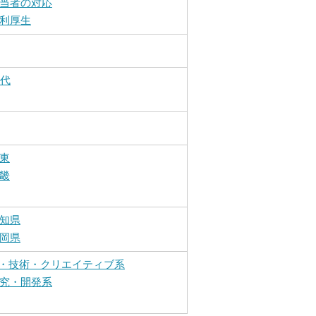
当者の対応
利厚生
0代
東
畿
知県
岡県
T・技術・クリエイティブ系
究・開発系