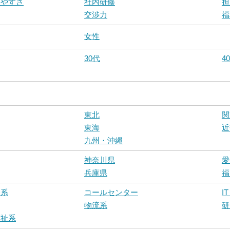
しやすさ
社内研修
担
交渉力
福
女性
30代
4
東北
関
東海
近
九州・沖縄
神奈川県
愛
兵庫県
福
務系
コールセンター
I
物流系
研
福祉系