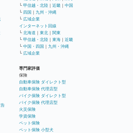
└
甲信越・北陸
｜
近畿
｜
中国
└
四国
｜
九州・沖縄
職
└
広域企業
インターネット回線
遣
└
北海道
｜
東北
｜
関東
└
甲信越・北陸
｜
東海
｜
近畿
ス
└
中国・四国
｜
九州・沖縄
└
広域企業
専門家評価
ト
保険
自動車保険 ダイレクト型
自動車保険 代理店型
バイク保険 ダイレクト型
バイク保険 代理店型
広告
火災保険
学資保険
ペット保険
ペット保険 小型犬