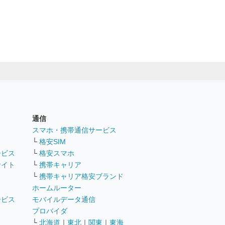
通信
ト
スマホ・携帯通信サービス
└
格安SIM
ービス
└
格安スマホ
サイト
└
携帯キャリア
└
携帯キャリア格安ブランド
ホームルーター
ービス
モバイルデータ通信
ト
プロバイダ
└
北海道
｜
東北
｜
関東
｜
東海