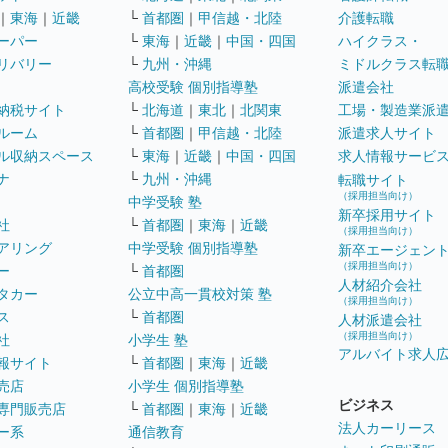
｜
東海
｜
近畿
└
首都圏
｜
甲信越・北陸
介護転職
ーパー
└
東海
｜
近畿
｜
中国・四国
ハイクラス・
リバリー
└
九州・沖縄
ミドルクラス転
高校受験 個別指導塾
派遣会社
納税サイト
└
北海道
｜
東北
｜
北関東
工場・製造業派
ルーム
└
首都圏
｜
甲信越・北陸
派遣求人サイト
ル収納スペース
└
東海
｜
近畿
｜
中国・四国
求人情報サービ
ナ
└
九州・沖縄
転職サイト
（採用担当向け）
中学受験 塾
新卒採用サイト
社
└
首都圏
｜
東海
｜
近畿
（採用担当向け）
アリング
中学受験 個別指導塾
新卒エージェン
（採用担当向け）
ー
└
首都圏
人材紹介会社
タカー
公立中高一貫校対策 塾
（採用担当向け）
ス
└
首都圏
人材派遣会社
（採用担当向け）
社
小学生 塾
アルバイト求人
報サイト
└
首都圏
｜
東海
｜
近畿
売店
小学生 個別指導塾
ビジネス
専門販売店
└
首都圏
｜
東海
｜
近畿
法人カーリース
ー系
通信教育