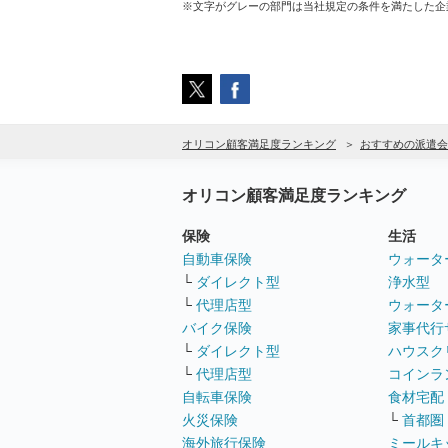
※文字がグレーの部門は当社規定の条件を満たした企
オリコン顧客満足度ランキング
おすすめの派遣会
オリコン顧客満足度ランキング
保険
生活
自動車保険
ウォータ
└
ダイレクト型
浄水型
└
代理店型
ウォータ
バイク保険
家事代行
└
ダイレクト型
ハウスク
└
代理店型
コインラ
自転車保険
食材宅配
火災保険
└
首都圏
海外旅行保険
ミールキ