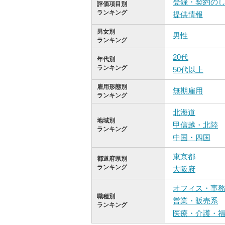
登録・契約の
評価項目別
ランキング
提供情報
男女別
男性
ランキング
20代
年代別
ランキング
50代以上
雇用形態別
無期雇用
ランキング
北海道
地域別
甲信越・北陸
ランキング
中国・四国
東京都
都道府県別
ランキング
大阪府
オフィス・事
職種別
営業・販売系
ランキング
医療・介護・