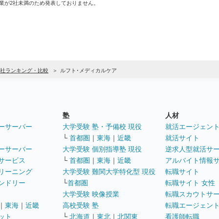
業が2社未満のため発表しておりません。
社ランキング・比較
ルフト･メディカルケア
塾
人材
ーサーバー
大学受験 塾・予備校 現役
就活エージェン
└
首都圏
｜
東海
｜
近畿
就活サイト
ーサーバー
大学受験 個別指導塾 現役
逆求人型就活サ
サービス
└
首都圏
｜
東海
｜
近畿
アルバイト情報
リーニング
大学受験 難関大学特化型 現役
転職サイト
ンドリー
└
首都圏
転職サイト 女性
大学受験 映像授業
転職スカウトサ
｜
東海
｜
近畿
高校受験 塾
転職エージェン
ット
└
北海道
｜
東北
｜
北関東
看護師転職