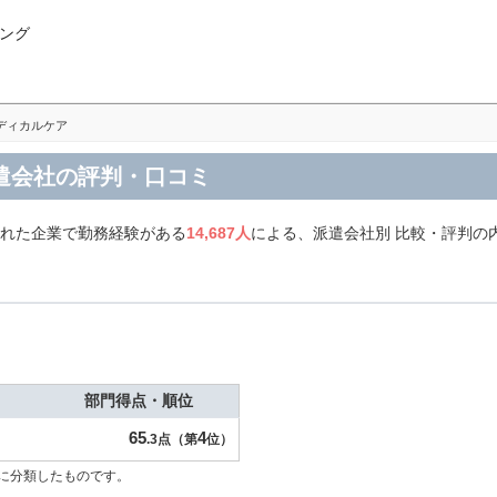
ング
ディカルケア
派遣会社の評判・口コミ
された企業で勤務経験がある
14,687人
による、派遣会社別 比較・評判の
部門得点・順位
65
4
.3点（第
位）
に分類したものです。