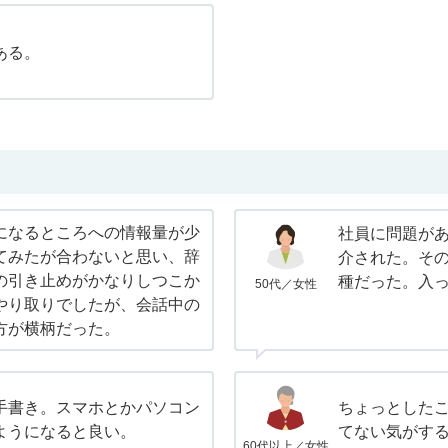
ある。
になるところへの情報量が少
社員に問題が
てみたが合わないと思い、辞
介された。そ
の引き止めがかなりしつこか
種だった。入
50代／女性
やり取りでしたが、会話中の
方が横柄だった。
手書き。スマホとかパソコン
ちょっとした
ようになると良い。
てない気がす
60代以上／女性