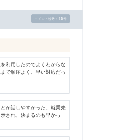
19
コメント総数：
件
社を利用したのでよくわからな
職まで順序よく、早い対応だっ
。
などが話しやすかった。就業先
提示され、決まるのも早かっ