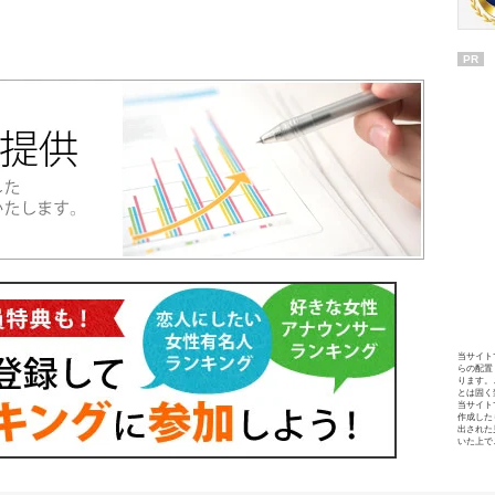
PR
当サイト
らの配置
ります。
とは固く
当サイト
作成した
出された
いた上で