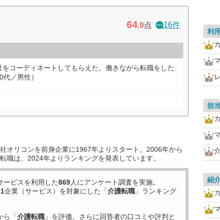
64
16件
.9
点
利
社をコーディネートしてもらえた。働きながら転職をした
0代／男性）
担
オリコンを前身企業に1967年よりスタート。2006年から
転職は、2024年よりランキングを発表しています。
紹
サービスを利用した
869
人にアンケート調査を実施。
11
企業（サービス）を対象にした「
介護転職
」ランキング
から「
介護転職
」を評価。さらに回答者の口コミや評判と