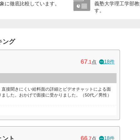
象に徹底比較しています。
義塾大学理工学部教
す。
キング
67
18件
.1
点
、直接聞きにくい給料面の詳細とビデオチャットによる面
りました。おかげで面接に受かりました。（50代／男性）
66
ェント
18件
.7
点