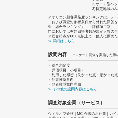
2)サーチ型ヘ
3)特定地域の
※オリコン顧客満足度ランキングは、デー
および調査対象者条件から外れた回答を
※「総合ランキング」、「評価項目別」、
門においては有効回答者数が規定人数の半
※総合得点が60.0点以上で、他人に薦
≫ 詳細はこちら
設問内容
アンケート調査を実施した際
・総合満足度
・評価項目（小項目）
・利用した感想（良かった点・悪かった点
・他者推奨意向
・他者推奨意向理由
≫ その他の設問内容はこちら
調査対象企業（サービス）
ウィルオブ介護 | MC-介護のお仕事 | カ