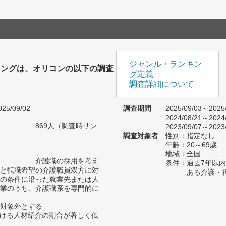
ジャンル・ランキン
キングは、オリコンの以下の調査
グ定義
。
調査詳細について
25/09/02
調査期間
2025/09/03～2025
2024/08/21～2024
869人（調査時サン
2023/09/07～2023
調査対象者
性別：指定なし
年齢：20～69歳
地域：全国
介護職の採用を考え
条件：過去7年以
と転職希望の介護職員双方に対
ある介護・
の条件に沿った就業先または人
業のうち、介護職系を専門的に
対象外とする
おける人材紹介の割合が著しく低