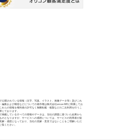
で公開されている情報（文字、写真、イラスト、画像データ等）及びこれ
・編集および構造などについての著作権は株式会社oricon MEに帰属してお
これらの情報を権利者の許可なく無断転載・複製などの二次利用を行うこ
禁じております。
で掲載しているすべての情報やデータは、当社の調査に基づいた結果から
ものとなりますが、サービスへの感想については、サービスの利用者が提
見解・感想となっており、当社の見解・意見ではないことをご理解いただ
ご覧ください。