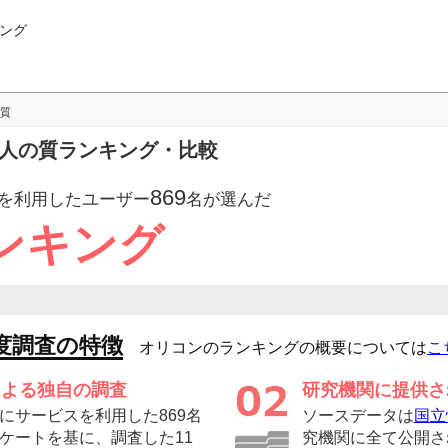
ング
質
求人の質ランキング・比較
869
を利用したユーザー
名が選んだ
ンキング
度調査の特徴
オリコンのランキングの概要については
こ
による独自の調査
研究機関に提供さ
にサービスを利用した869名
ソースデータは
国立
ケートを基に、調査した11
究機関に全て公開さ