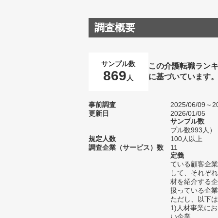
調査概要
サンプル数
この介護転職ラン
869
に基づいています
人
事前調査
2025/06/09～20
更新日
2026/01/05
サンプル数
プル数993人）
規定人数
100人以上
調査企業（サービス）数
11
定義
ている顧客企業
して、それぞれ
材を紹介する企
扱っている企業
ただし、以下は
1)人材事業に
い企業