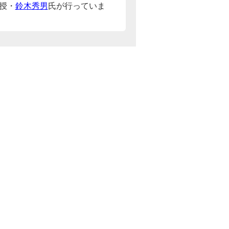
授・
鈴木秀男
氏が行っていま