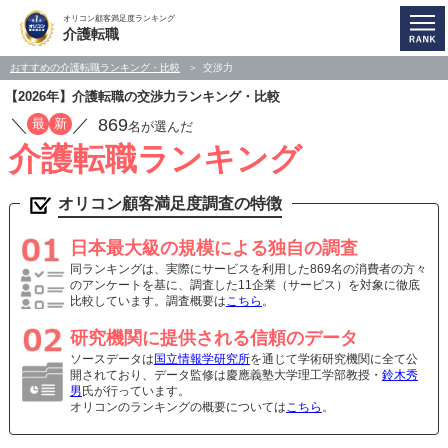
オリコン顧客満足度ランキング
介護転職
おすすめの介護転職ランキング・比較
交渉力
【2026年】介護転職の交渉力ランキング・比較
／
／
869
最
新
名が選んだ
介護転職ランキング
オリコン顧客満足度調査の特徴
日本最大級の規模による独自の調査
同ランキングは、実際にサービスを利用した869名の消費者の方々
のアンケートを基に、調査した11企業（サービス）を対象に徹底
比較しています。調査概要は
こちら
。
研究機関に提供される信頼のデータ
ソースデータは
国立情報学研究所
を通じて学術研究機関に全て公
開されており、データ監修は慶應義塾大学理工学部教授・
鈴木秀
男
氏が行っています。
オリコンのランキングの概要については
こちら
。