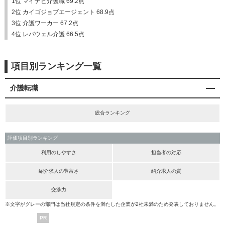
1位 マイナビ介護職 69.2点
2位 カイゴジョブエージェント 68.9点
3位 介護ワーカー 67.2点
4位 レバウェル介護 66.5点
項目別ランキング一覧
介護転職
総合ランキング
評価項目別ランキング
利用のしやすさ
担当者の対応
紹介求人の豊富さ
紹介求人の質
交渉力
※文字がグレーの部門は当社規定の条件を満たした企業が2社未満のため発表しておりません。
PR