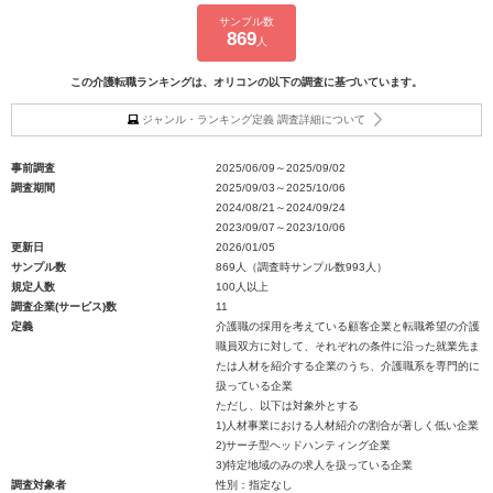
サンプル数
869
人
この介護転職ランキングは、オリコンの以下の調査に基づいています。
ジャンル・ランキング定義 調査詳細について
事前調査
2025/06/09～2025/09/02
調査期間
2025/09/03～2025/10/06
2024/08/21～2024/09/24
2023/09/07～2023/10/06
更新日
2026/01/05
サンプル数
869人（調査時サンプル数993人）
規定人数
100人以上
調査企業(サービス)数
11
定義
介護職の採用を考えている顧客企業と転職希望の介護
職員双方に対して、それぞれの条件に沿った就業先ま
たは人材を紹介する企業のうち、介護職系を専門的に
扱っている企業
ただし、以下は対象外とする
1)人材事業における人材紹介の割合が著しく低い企業
2)サーチ型ヘッドハンティング企業
3)特定地域のみの求人を扱っている企業
調査対象者
性別：指定なし