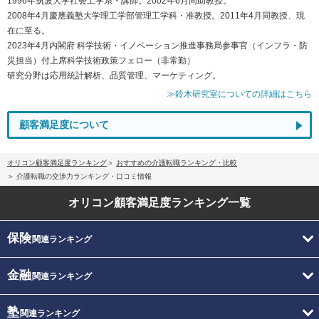
1996年筑波大学社会工学系・講師。2002年6月同助教授。
2008年4月慶應義塾大学理工学部管理工学科・准教授。2011年4月同教授、現
在に至る。
2023年4月内閣府 科学技術・イノベーション推進事務局参事官（インフラ・防
災担当）付上席科学技術政策フェロー（非常勤）
研究分野は応用統計解析、品質管理、マーケティング。
≫鈴木研究室についての詳細はこちら
顧客満足度について
オリコン顧客満足度ランキング
おすすめの介護転職ランキング・比較
介護転職の交渉力ランキング・口コミ情報
オリコン顧客満足度
ランキング一覧
保険
関連ランキング
金融
関連ランキング
塾
関連ランキング