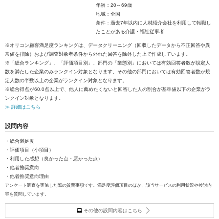
年齢：20～69歳
地域：全国
条件：過去7年以内に人材紹介会社を利用して転職し
たことがある介護・福祉従事者
※オリコン顧客満足度ランキングは、データクリーニング（回収したデータから不正回答や異
常値を排除）および調査対象者条件から外れた回答を除外した上で作成しています。
※「総合ランキング」、「評価項目別」、部門の「業態別」においては有効回答者数が規定人
数を満たした企業のみランクイン対象となります。その他の部門においては有効回答者数が規
定人数の半数以上の企業がランクイン対象となります。
※総合得点が60.0点以上で、他人に薦めたくないと回答した人の割合が基準値以下の企業がラ
ンクイン対象となります。
≫ 詳細はこちら
設問内容
・総合満足度
・評価項目（小項目）
・利用した感想（良かった点・悪かった点）
・他者推奨意向
・他者推奨意向理由
アンケート調査を実施した際の質問事項です。満足度評価項目のほか、該当サービスの利用状況や検討内
容を質問しています。
その他の設問内容はこちら