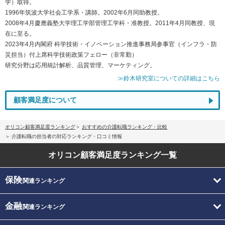
学）取得。
1996年筑波大学社会工学系・講師。2002年6月同助教授。
2008年4月慶應義塾大学理工学部管理工学科・准教授。2011年4月同教授、現
在に至る。
2023年4月内閣府 科学技術・イノベーション推進事務局参事官（インフラ・防
災担当）付上席科学技術政策フェロー（非常勤）
研究分野は応用統計解析、品質管理、マーケティング。
≫鈴木研究室についての詳細はこちら
顧客満足度について
オリコン顧客満足度ランキング
おすすめの介護転職ランキング・比較
介護転職の担当者の対応ランキング・口コミ情報
オリコン顧客満足度
ランキング一覧
保険
関連ランキング
金融
関連ランキング