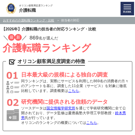
オリコン顧客満足度ランキング
介護転職
おすすめの介護転職ランキング・比較
担当者の対応
【2026年】介護転職の担当者の対応ランキング・比較
／
／
869
最
新
名が選んだ
介護転職ランキング
オリコン顧客満足度調査の特徴
日本最大級の規模による独自の調査
同ランキングは、実際にサービスを利用した869名の消費者の方々
のアンケートを基に、調査した11企業（サービス）を対象に徹底
比較しています。調査概要は
こちら
。
研究機関に提供される信頼のデータ
ソースデータは
国立情報学研究所
を通じて学術研究機関に全て公
開されており、データ監修は慶應義塾大学理工学部教授・
鈴木秀
男
氏が行っています。
オリコンのランキングの概要については
こちら
。