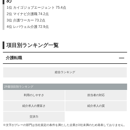
め
1位 カイゴジョブエージェント 75.4点
2位 マイナビ介護職 74.2点
3位 介護ワーカー 73.2点
4位 レバウェル介護 72.9点
項目別ランキング一覧
介護転職
総合ランキング
評価項目別ランキング
利用のしやすさ
担当者の対応
紹介求人の豊富さ
紹介求人の質
交渉力
※文字がグレーの部門は当社規定の条件を満たした企業が2社未満のため発表しておりません。