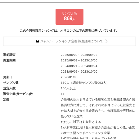
サンプル数
869
人
この介護転職ランキングは、オリコンの以下の調査に基づいています。
ジャンル・ランキング定義 調査詳細について
事前調査
2025/06/09～2025/09/02
調査期間
2025/09/03～2025/10/06
2024/08/21～2024/09/24
2023/09/07～2023/10/06
更新日
2026/01/05
サンプル数
869人（調査時サンプル数993人）
規定人数
100人以上
調査企業(サービス)数
11
定義
介護職の採用を考えている顧客企業と転職希望の介護
職員双方に対して、それぞれの条件に沿った就業先ま
たは人材を紹介する企業のうち、介護職系を専門的に
扱っている企業
ただし、以下は対象外とする
1)人材事業における人材紹介の割合が著しく低い企業
2)サーチ型ヘッドハンティング企業
3)特定地域のみの求人を扱っている企業