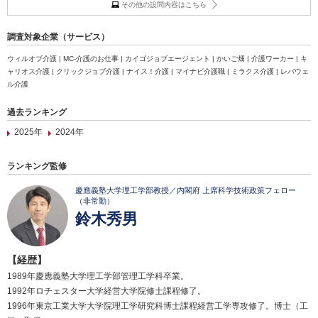
その他の設問内容はこちら
調査対象企業（サービス）
ウィルオブ介護 | MC-介護のお仕事 | カイゴジョブエージェント | かいご畑 | 介護ワーカー | キ
ャリオス介護 | クリックジョブ介護 | ナイス！介護 | マイナビ介護職 | ミラクス介護 | レバウェ
ル介護
過去ランキング
2025年
2024年
ランキング監修
慶應義塾大学理工学部教授／内閣府 上席科学技術政策フェロー
（非常勤）
鈴木秀男
【経歴】
1989年慶應義塾大学理工学部管理工学科卒業。
1992年ロチェスター大学経営大学院修士課程修了。
1996年東京工業大学大学院理工学研究科博士課程経営工学専攻修了。博士（工