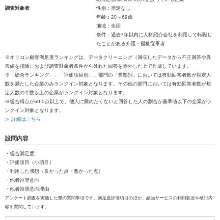
調査対象者
性別：指定なし
年齢：20～69歳
地域：全国
条件：過去7年以内に人材紹介会社を利用して転職し
たことがある介護・福祉従事者
※オリコン顧客満足度ランキングは、データクリーニング（回収したデータから不正回答や異
常値を排除）および調査対象者条件から外れた回答を除外した上で作成しています。
※「総合ランキング」、「評価項目別」、部門の「業態別」においては有効回答者数が規定人
数を満たした企業のみランクイン対象となります。その他の部門においては有効回答者数が規
定人数の半数以上の企業がランクイン対象となります。
※総合得点が60.0点以上で、他人に薦めたくないと回答した人の割合が基準値以下の企業がラ
ンクイン対象となります。
≫ 詳細はこちら
設問内容
・総合満足度
・評価項目（小項目）
・利用した感想（良かった点・悪かった点）
・他者推奨意向
・他者推奨意向理由
アンケート調査を実施した際の質問事項です。満足度評価項目のほか、該当サービスの利用状況や検討内
容を質問しています。